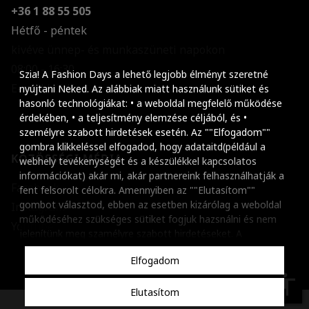
+36 1 88 55 505
Hétfő - péntek
kivéve ünnep- és munkaszüneti napokon
Szöveg méretének n
08:00 - 16:30
Szia! A Fashion Days a lehető legjobb élményt szeretné
E-mail küldése
Szöveg méretének c
nyújtani Neked. Az alábbiak miatt használunk sütiket és
hasonló technológiákat: • a weboldal megfelelő működése
Szóköz növelése
érdekében, • a teljesítmény elemzése céljából, és •
személyre szabott hirdetések esetén. Az ""Elfogadom""
Szóköz csökkentése
gombra klikkeléssel elfogadod, hogy adataitd(például a
KÖZÖSSÉGI MÉDIA
webhely tevékenységét és a készülékkel kapcsolatos
Sortávolság növelés
információkat) akár mi, akár partnereink felhasználhatják a
Facebook
fent felsorolt célokra. Amennyiben az ""Elutasítom""
Sortávolság csökken
gombot választod, ebben az esetben kizárólag a weboldal
Instagram
működéséhez szükséges sütiket fogjuk hazsnálni és nem
Színek invertálása
Youtube
jelenítünk meg szamélyre szabott hirdetéseket. A
beállításaidat bármikor módosíthatod, a ""Beállítások
Szürke színárnyalato
Elfogadom
kezelése"" gombra kattintva. Tudj meg többet
Cookie
Nagy kurzor
szabályzatunkról
.
accessibility
Elutasítom
Linkek aláhúzása