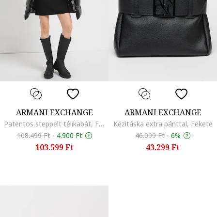
ARMANI EXCHANGE
ARMANI EXCHANGE
Patentos steppelt télikabát, Fekete
Kézitáska extra pánttal, Fekete
108.499 Ft
-
4.900 Ft
46.099 Ft
-
6%
103.599 Ft
43.299 Ft