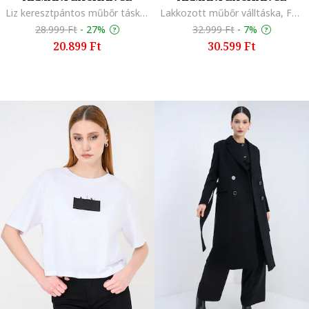
Liz keresztpántos műbőr táska dombornyomott logóval, Sötétbézs
Lakkozott műbőr válltáska, Fekete
28.999 Ft
-
27%
32.999 Ft
-
7%
20.899 Ft
30.599 Ft