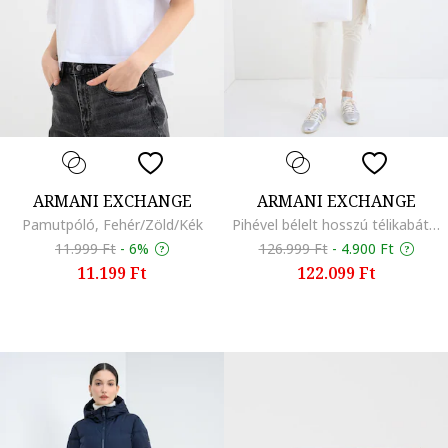
ARMANI EXCHANGE
ARMANI EXCHANGE
Pamutpóló, Fehér/Zöld/Kék
Pihével bélelt hosszú télikabát, Fehér
11.999 Ft
-
6%
126.999 Ft
-
4.900 Ft
11.199 Ft
122.099 Ft