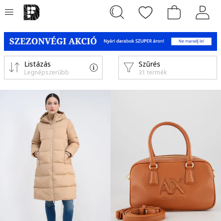
Listázás
Szűrés
Legnépszerűbb
31 termék