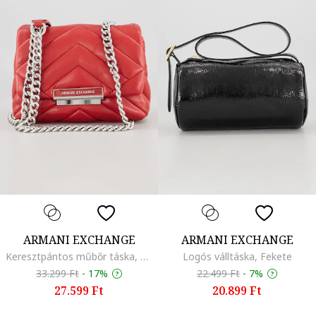
ARMANI EXCHANGE
ARMANI EXCHANGE
Keresztpántos műbőr táska, Piros
Logós válltáska, Fekete
33.299 Ft
-
17%
22.499 Ft
-
7%
27.599 Ft
20.899 Ft