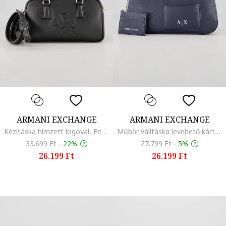
ARMANI EXCHANGE
ARMANI EXCHANGE
Kézitáska hímzett logóval, Fekete
Műbőr válltáska levehető kártyatartóval, Indigókék
33.699 Ft
-
22%
27.799 Ft
-
5%
26.199 Ft
26.199 Ft