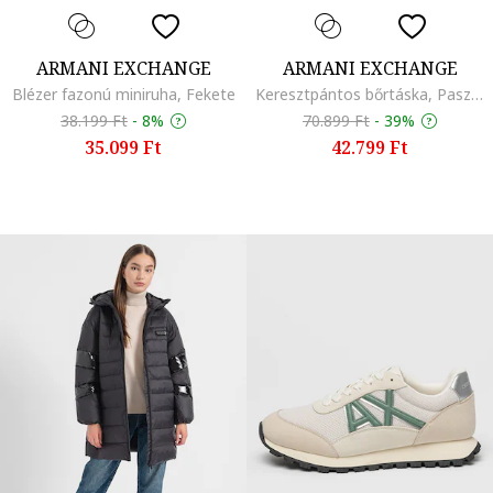
ARMANI EXCHANGE
ARMANI EXCHANGE
Blézer fazonú miniruha, Fekete
Keresztpántos bőrtáska, Pasztellkék
38.199 Ft
-
8%
70.899 Ft
-
39%
35.099 Ft
42.799 Ft