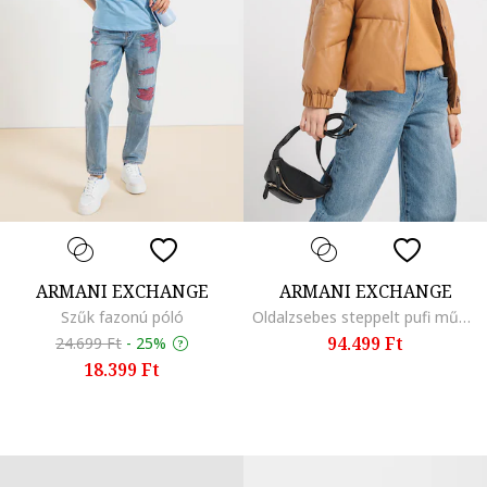
ARMANI EXCHANGE
ARMANI EXCHANGE
Szűk fazonú póló
Oldalzsebes steppelt pufi műbőr télikabát, Narancssárga
94.499 Ft
24.699 Ft
-
25%
18.399 Ft