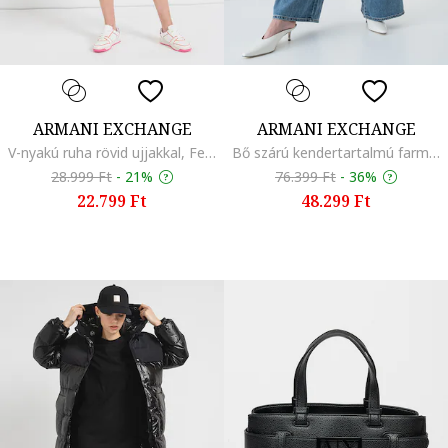
ARMANI EXCHANGE
ARMANI EXCHANGE
V-nyakú ruha rövid ujjakkal, Fehér
Bő szárú kendertartalmú farmernadrág, Kék
28.999 Ft
-
21%
76.399 Ft
-
36%
22.799 Ft
48.299 Ft