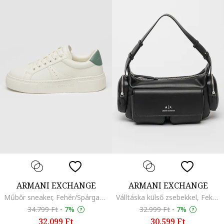
ARMANI EXCHANGE
ARMANI EXCHANGE
Műbőr sneaker, Fehér/Spárgazöld
Válltáska külső zsebekkel, Fekete
34.799 Ft
-
7%
32.999 Ft
-
7%
32.099 Ft
30.599 Ft