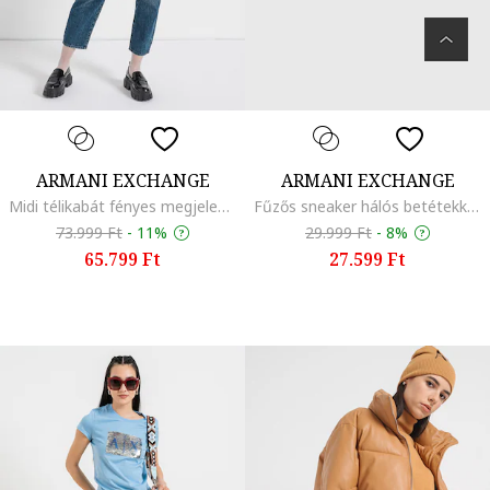
ARMANI EXCHANGE
ARMANI EXCHANGE
Midi télikabát fényes megjelenésű betétekkel, Fekete
Fűzős sneaker hálós betétekkel és logóval, Világosbézs
73.999 Ft
-
11%
29.999 Ft
-
8%
65.799 Ft
27.599 Ft