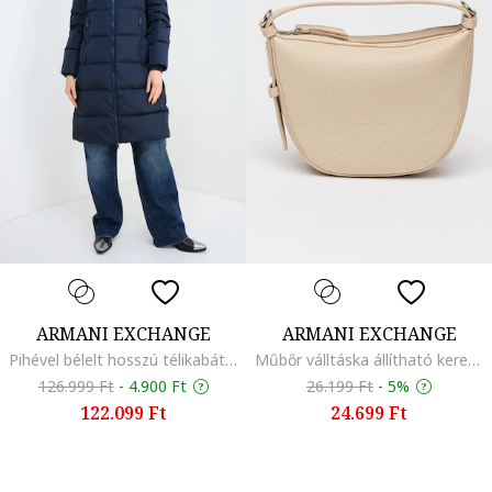
ARMANI EXCHANGE
ARMANI EXCHANGE
Pihével bélelt hosszú télikabát, Sötétkék
Műbőr válltáska állítható keresztpánttal, Világosbézs
126.999 Ft
-
4.900 Ft
26.199 Ft
-
5%
122.099 Ft
24.699 Ft