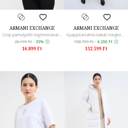
ARMANI EXCHANGE
ARMANI EXCHANGE
Crop pamutpóló logómintával, Fekete/Fehér
Gyapjútartalmú kabát megkötővel, Fekete
26.199 Ft
-
35%
158.799 Ft
-
6.200 Ft
16.899 Ft
152.599 Ft