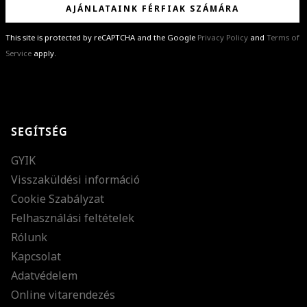
AJÁNLATAINK FÉRFIAK SZÁMÁRA
This site is protected by reCAPTCHA and the Google
Privacy Policy
and
Terms of
Service
apply.
GRATULÁLUNK!
Sikeresen feliratkoztál hírlevelünkre a(z)
%email%
címmel.
Alig várjuk, hogy elküldhessük neked márkáink legújabb kollekcióit,
SEGÍTSÉG
különleges ajánlatainkat és stílustippjeinket!
GYIK
Visszaküldési információ
Cookie Szabályzat
Felhasználási feltételek
Rólunk
Kapcsolat
Adatvédelem
Online vitarendezés