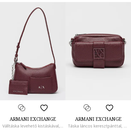
ARMANI EXCHANGE
ARMANI EXCHANGE
Válltáska levehető kistáskával, Bíborszín
Táska láncos keresztpánttal, Bíborszín