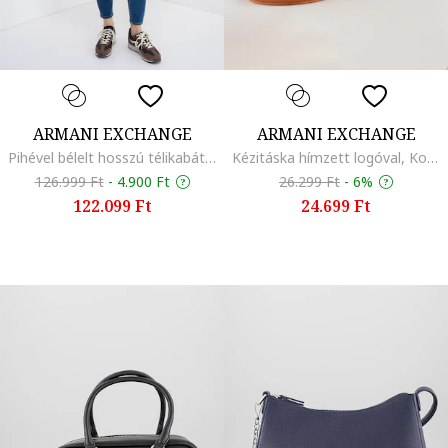
ARMANI EXCHANGE
ARMANI EXCHANGE
Pihével bélelt hosszú télikabát, Sötétbézs
Kézitáska hímzett logóval, Konyakbarna
126.999 Ft
-
4.900 Ft
26.299 Ft
-
6%
122.099 Ft
24.699 Ft