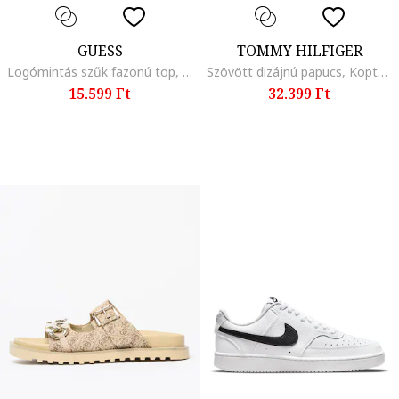
GUESS
TOMMY HILFIGER
Logómintás szűk fazonú top, Aranyszín/Világosbarna
Szövött dizájnú papucs, Koptatott fekete
15.599 Ft
32.399 Ft