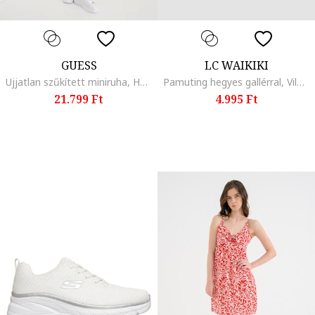
GUESS
LC WAIKIKI
Ujjatlan szűkített miniruha, Halványzöld
Pamuting hegyes gallérral, Világos rózsaszín,
21.799 Ft
4.995 Ft