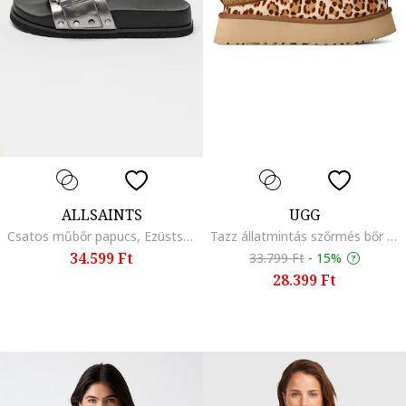
ALLSAINTS
UGG
Csatos műbőr papucs, Ezüstszín
Tazz állatmintás szőrmés bőr papucs, Barna/Krémszín
34.599 Ft
33.799 Ft
-
15%
28.399 Ft