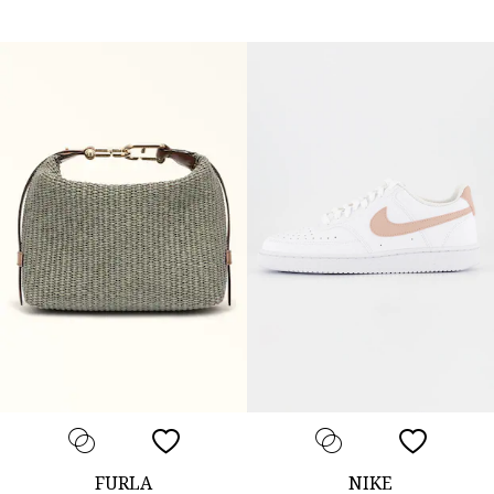
FURLA
NIKE