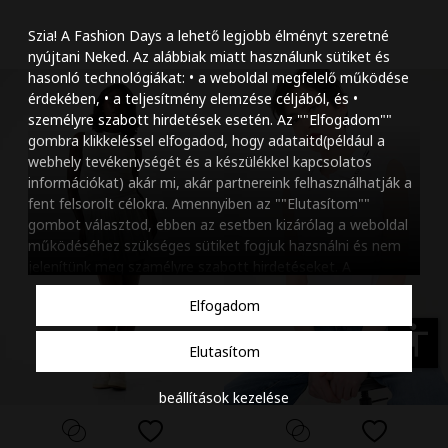
Szöveg méretének n
Szia! A Fashion Days a lehető legjobb élményt szeretné
Szöveg méretének c
nyújtani Neked. Az alábbiak miatt használunk sütiket és
hasonló technológiákat: • a weboldal megfelelő működése
Szóköz növelése
érdekében, • a teljesítmény elemzése céljából, és •
személyre szabott hirdetések esetén. Az ""Elfogadom""
Szóköz csökkentése
gombra klikkeléssel elfogadod, hogy adataitd(például a
webhely tevékenységét és a készülékkel kapcsolatos
Sortávolság növelés
információkat) akár mi, akár partnereink felhasználhatják a
fent felsorolt célokra. Amennyiben az ""Elutasítom""
Sortávolság csökken
gombot választod, ebben az esetben kizárólag a weboldal
működéséhez szükséges sütiket fogjuk hazsnálni és nem
Színek invertálása
jelenítünk meg szamélyre szabott hirdetéseket. A
beállításaidat bármikor módosíthatod, a ""Beállítások
Szürke színárnyalato
Elfogadom
kezelése"" gombra kattintva. Tudj meg többet
Cookie
Nagy kurzor
szabályzatunkról
.
accessibility
Elutasítom
Linkek aláhúzása
beállítások kezelése
Animációk letiltása