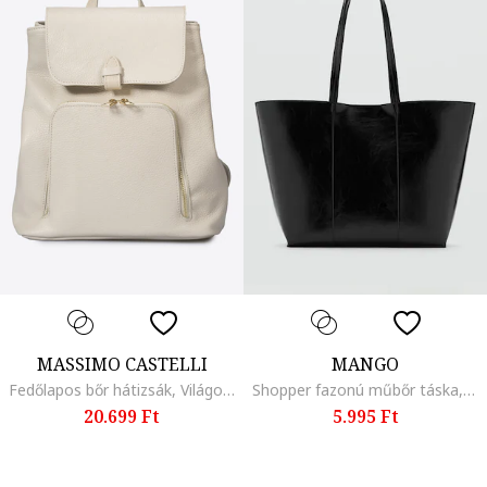
MASSIMO CASTELLI
MANGO
Fedőlapos bőr hátizsák, Világosbézs
Shopper fazonú műbőr táska, Fekete
20.699 Ft
5.995 Ft