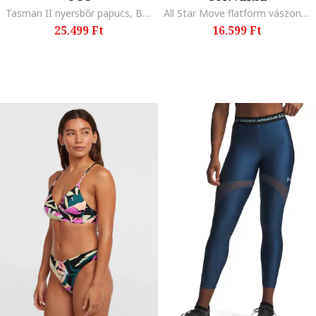
Tasman II nyersbőr papucs, Barna/Rózsaszín
All Star Move flatform vászoncipő, Fehér
25.499 Ft
16.599 Ft