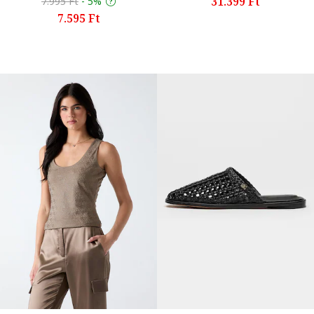
31.399 Ft
7.995 Ft
-
5%
7.595 Ft