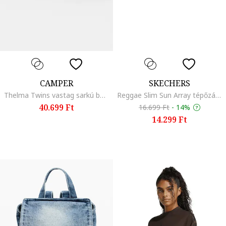
CAMPER
SKECHERS
Thelma Twins vastag sarkú bőrszandál masnival, Fekete
Reggae Slim Sun Array tépőzáras szandál, Világos tópbarna
40.699 Ft
16.699 Ft
-
14%
14.299 Ft