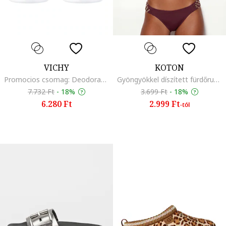
VICHY
KOTON
Promocios csomag: Deodorant roll-on izzadasgatlo 50 ml - 87854
Gyöngyökkel díszített fürdőruhafelső kivágással, Bordó
7.732 Ft
-
18%
3.699 Ft
-
18%
6.280 Ft
2.999 Ft
-tól