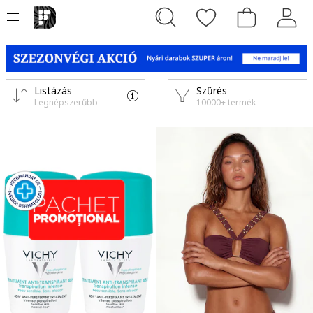
Listázás
Szűrés
Legnépszerűbb
10000+ termék