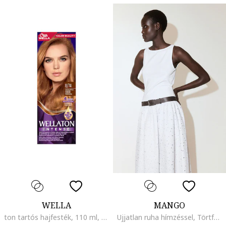
WELLA
MANGO
ton tartós hajfesték, 110 ml, Chocolate with caramel 8/74
Ujjatlan ruha hímzéssel, Törtfehér