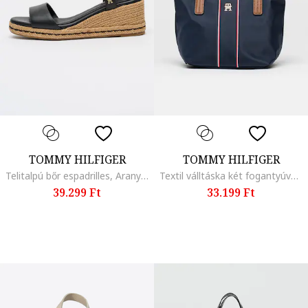
TOMMY HILFIGER
TOMMY HILFIGER
Telitalpú bőr espadrilles, Aranyszín/Fekete
Textil válltáska két fogantyúval, Piros/Fehér/Tengerészkék
39.299 Ft
33.199 Ft