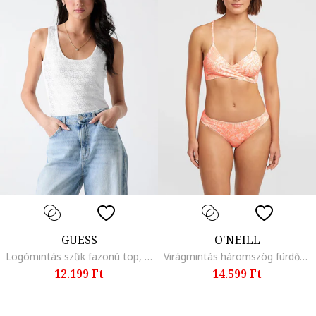
GUESS
O'NEILL
Logómintás szűk fazonú top, Világosszürke/Fehér
Virágmintás háromszög fürdőruhafelső, Fehér/Barackszín
12.199 Ft
14.599 Ft