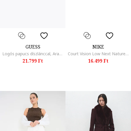
GUESS
NIKE
Logós papucs díszlánccal, Aranyszín/Világosbarna
Court Vision Low Next Nature műbőr sneaker, Fehér/Fekete
21.799 Ft
16.499 Ft