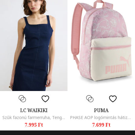
LC WAIKIKI
PUMA
Szűk fazonú farmerruha, Tengerészkék
PHASE AOP logómintás hátizsák, Fehér/Csontszín/Pasztellrózsaszín
7.995 Ft
7.699 Ft