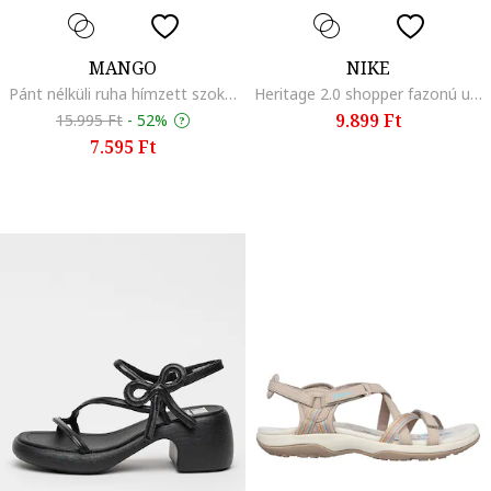
MANGO
NIKE
Pánt nélküli ruha hímzett szoknyarésszel, Fekete
Heritage 2.0 shopper fazonú uniszex táska logóval, Fekete
9.899 Ft
15.995 Ft
-
52%
7.595 Ft