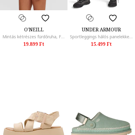
O'NEILL
UNDER ARMOUR
Mintás kétrészes fürdőruha, Fekete/Rózsaszín
Sportleggings hálós panelekkel, Fekete/Sötétkék
19.899 Ft
15.499 Ft