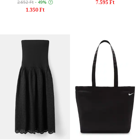
7.595 Ft
2.652 Ft
-
49%
1.350 Ft