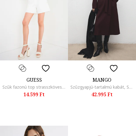
GUESS
MANGO
Szűk fazonú top strasszköves díszítéssel, Sötétbarna
Szűzgyapjú-tartalmú kabát, Sötétbarna
14.599 Ft
42.995 Ft