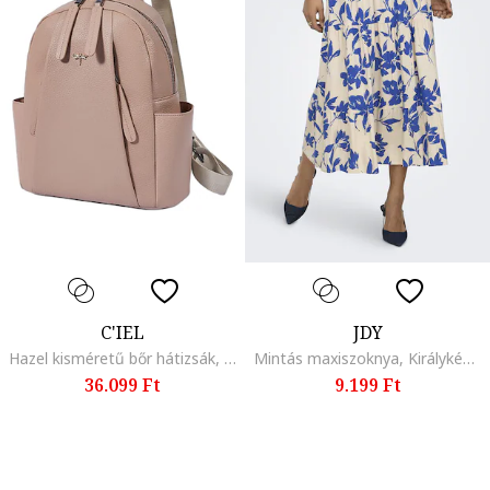
C'IEL
JDY
Hazel kisméretű bőr hátizsák, Rózsaszín
Mintás maxiszoknya, Királykék/Világosbézs
36.099 Ft
9.199 Ft