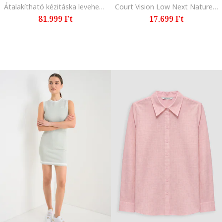
Átalakítható kézitáska levehető pánttal, Szürke
Court Vision Low Next Nature műbőr sneaker, Fehér/Rózsaszín
81.999 Ft
17.699 Ft