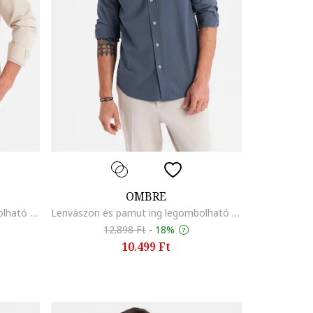
OMBRE
Lenvászon és pamut ing legombolható gallérral, Bézs
Lenvászon és pamut ing legombolható gallérral, Sötétkék
12.898 Ft
-
18%
10.499 Ft