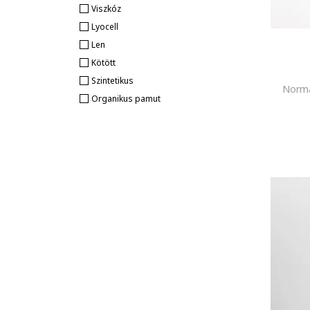
Viszkóz
Lyocell
Len
Kötött
Szintetikus
Normá
Organikus pamut