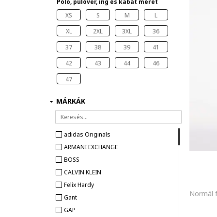
Póló, pulóver, ing és kabát méret
XS
S
M
L
XL
2XL
3XL
36
37
38
39
41
42
43
44
46
47
MÁRKÁK
adidas Originals
ARMANI EXCHANGE
BOSS
CALVIN KLEIN
Felix Hardy
Gant
GAP