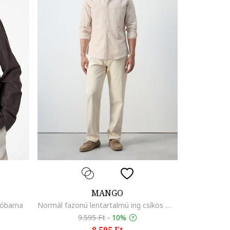
MANGO
góbarna
Normál fazonú lentartalmú ing csíkos mintával, Lazacszín
9.595 Ft
-
10%