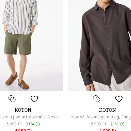
KOTON
KOTON
Normál fazonú pamuttartalmú csíkos ing, Fekete/Törtfehér
Normál fazonú pamuting, Fan
5.999 Ft
-
21%
5.999 Ft
-
21%