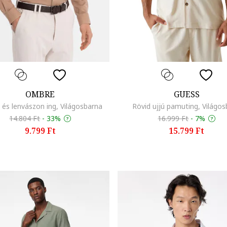
OMBRE
GUESS
és lenvászon ing, Világosbarna
Rövid ujjú pamuting, Világo
14.804 Ft
-
33%
16.999 Ft
-
7%
9.799 Ft
15.799 Ft