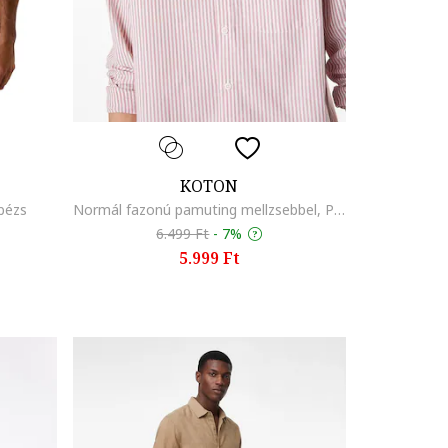
KOTON
sbézs
Normál fazonú pamuting mellzsebbel, Piros/Krémszín
6.499 Ft
-
7%
5.999 Ft