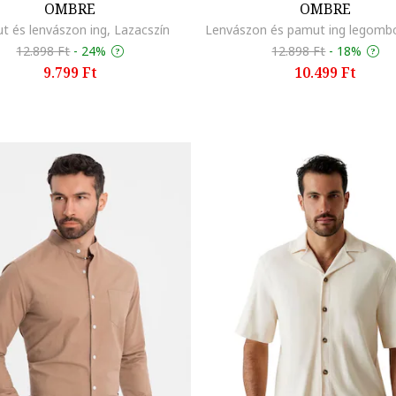
OMBRE
OMBRE
t és lenvászon ing, Lazacszín
12.898 Ft
-
24%
12.898 Ft
-
18%
9.799 Ft
10.499 Ft