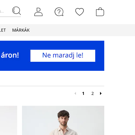
...
LET
MÁRKÁK
1
2