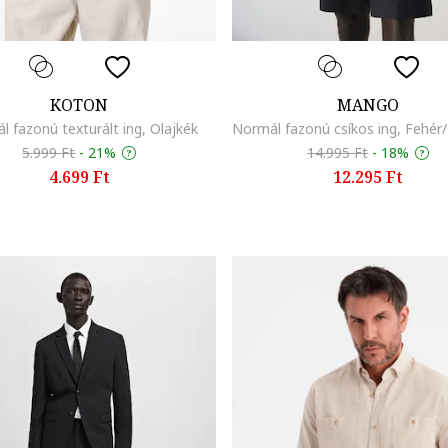
KOTON
MANGO
l fazonú texturált ing, Olajkék
5.999 Ft
-
21%
14.995 Ft
-
18%
4.699 Ft
12.295 Ft