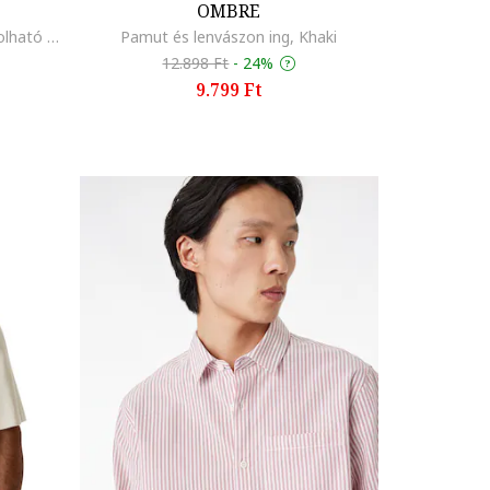
OMBRE
Lenvászon és pamut ing legombolható gallérral, Világosbarna
Pamut és lenvászon ing, Khaki
12.898 Ft
-
24%
9.799 Ft