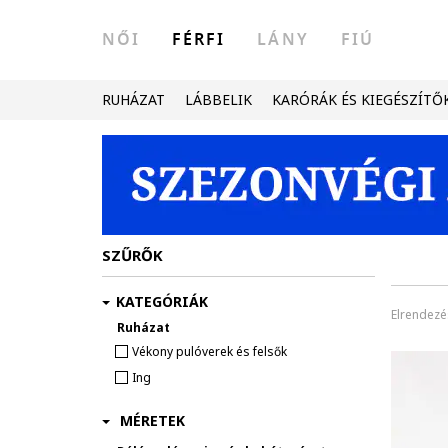
NŐI
FÉRFI
LÁNY
FIÚ
RUHÁZAT
LÁBBELIK
KARÓRÁK ÉS KIEGÉSZÍTŐ
SZŰRŐK
KATEGÓRIÁK
Elrendezé
Ruházat
Vékony pulóverek és felsők
Ing
MÉRETEK