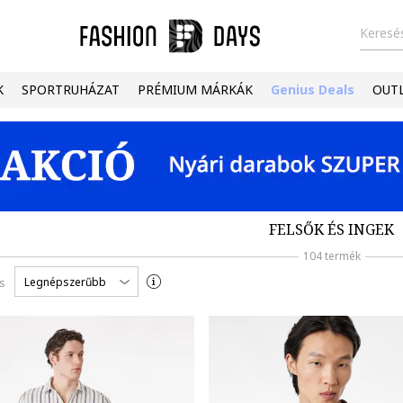
Keresés
K
SPORTRUHÁZAT
PRÉMIUM MÁRKÁK
Genius Deals
OUT
FELSŐK ÉS INGEK
104 termék
Legnépszerűbb
s