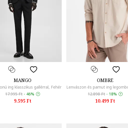
MANGO
OMBRE
onú ing klasszikus gallérral, Fehér
17.995 Ft
-
46%
12.898 Ft
-
18%
9.595 Ft
10.499 Ft