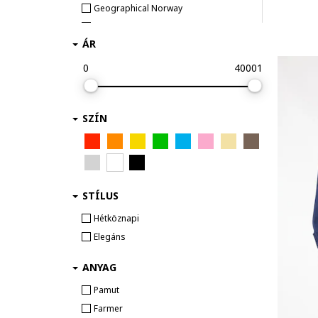
Geographical Norway
GUESS
ÁR
Heavy Tools
HUGO
0
40001
Jack & Jones
Jimmy Sanders
SZÍN
KOTON
KVL by KENVELO
Mango
Marks & Spencer
OMBRE
STÍLUS
Tommy Hilfiger
Hétköznapi
Tommy Jeans
Elegáns
Trussardi
ANYAG
Under Armour
Pamut
Farmer