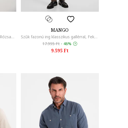
MANGO
Normál fazonú csíkos ing, Fehér/Rózsaszín
Szűk fazonú ing klasszikus gallérral, Fekete
17.995 Ft
-
46%
9.595 Ft