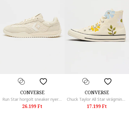
CONVERSE
CONVERSE
Run Star horgolt sneaker nyersbőr részletekkel, Krémszín
Chuck Taylor All Star virágmintás sneaker, Kék/Krémszín
26.199 Ft
17.199 Ft