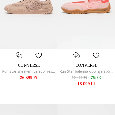
CONVERSE
CONVERSE
Run Star sneaker nyersbőr részletekkel, Púderrózsaszín
Run Star balerina cipő nyersbőr részletekkel, Világos rózsaszín/Élénk rózsaszín
26.899 Ft
19.499 Ft
-
7%
18.099 Ft