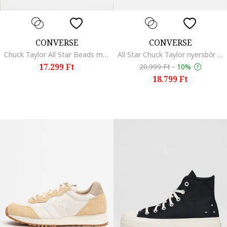
CONVERSE
CONVERSE
Chuck Taylor All Star Beads megerősített orrú uniszex cipő, Fekete
All Star Chuck Taylor nyersbőr flip-flop papucs, Antik bézs
17.299 Ft
20.999 Ft
-
10%
18.799 Ft