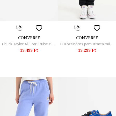
CONVERSE
CONVERSE
Chuck Taylor All Star Cruise cipő, Fehér/Fekete
Húzózsinóros pamuttartalmú szabadidőnadrág, Fekete
19.499 Ft
19.299 Ft