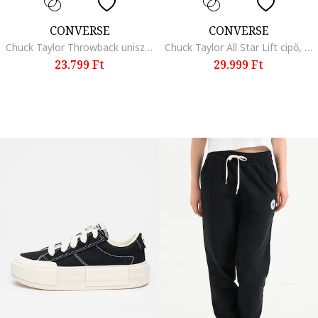
CONVERSE
CONVERSE
Chuck Taylor Throwback uniszex vászoncipő, Hamuszürke
Chuck Taylor All Star Lift cipő, Pasztellkék
23.799 Ft
29.999 Ft