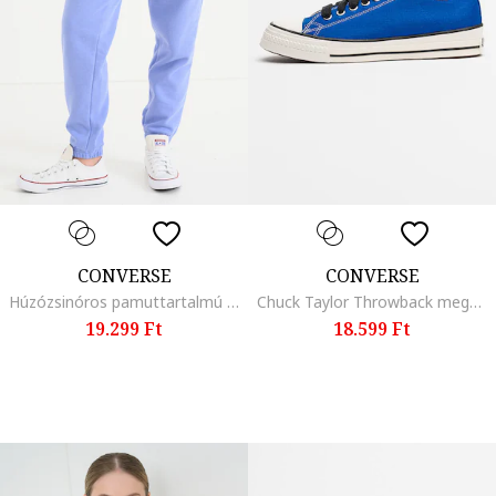
CONVERSE
CONVERSE
Húzózsinóros pamuttartalmú szabadidőnadrág, Halványlila
Chuck Taylor Throwback megerősített orrú uniszex cipő, Kék
19.299 Ft
18.599 Ft