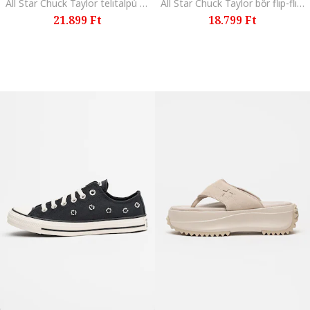
All Star Chuck Taylor telitalpú nyersbőr szandál, Sötétbézs
All Star Chuck Taylor bőr flip-flip papucs, Fekete
21.899 Ft
18.799 Ft