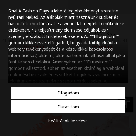
Szöveg méretének n
Szia! A Fashion Days a lehető legjobb élményt szeretné
Szöveg méretének c
nyújtani Neked. Az alábbiak miatt használunk sütiket és
hasonló technológiákat: • a weboldal megfelelő működése
Szóköz növelése
érdekében, • a teljesítmény elemzése céljából, és •
CONVERSE
CONVERSE
személyre szabott hirdetések esetén. Az ""Elfogadom""
Szóköz csökkentése
Chuck Taylor All Star Lift megerősített orrú cipő, Halványlila
Chuck Taylor All Star hímzett sneaker, Fehér
gombra klikkeléssel elfogadod, hogy adataitd(például a
18.299 Ft
17.199 Ft
webhely tevékenységét és a készülékkel kapcsolatos
Sortávolság növelés
információkat) akár mi, akár partnereink felhasználhatják a
fent felsorolt célokra. Amennyiben az ""Elutasítom""
Sortávolság csökken
gombot választod, ebben az esetben kizárólag a weboldal
működéséhez szükséges sütiket fogjuk hazsnálni és nem
Színek invertálása
jelenítünk meg szamélyre szabott hirdetéseket. A
beállításaidat bármikor módosíthatod, a ""Beállítások
Szürke színárnyalato
Elfogadom
kezelése"" gombra kattintva. Tudj meg többet
Cookie
Nagy kurzor
szabályzatunkról
.
accessibility
Elutasítom
Linkek aláhúzása
beállítások kezelése
Animációk letiltása