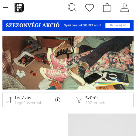
Listázás
Szűrés
Legnépszerűbb
207 termék