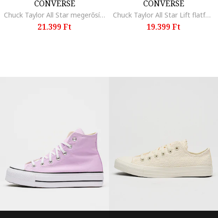
CONVERSE
CONVERSE
Chuck Taylor All Star megerősített orrú cipő, Fehér/Fekete
Chuck Taylor All Star Lift flatform cipő foltrátétekkel, Krémszín
21.399 Ft
19.399 Ft