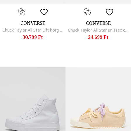
CONVERSE
CONVERSE
Chuck Taylor All Star Lift horgolt csipkés cipő, Púderrózsaszín
Chuck Taylor All Star uniszex cipő, Mézsárga/Azúrkék/Fűzöld
30.799 Ft
24.699 Ft