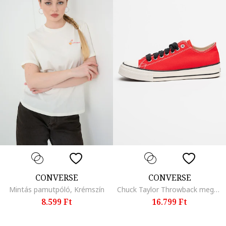
CONVERSE
CONVERSE
Mintás pamutpóló, Krémszín
Chuck Taylor Throwback megerősített orrú uniszex cipő, Élénkpiros
8.599 Ft
16.799 Ft