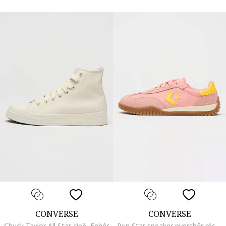
CONVERSE
CONVERSE
Chuck Taylor All Star cipő, Fehér
Run Star sneaker nyersbőr részletekkel, Sárga/Rózsaszín