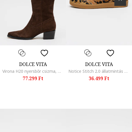
DOLCE VITA
DOLCE VITA
Virona H20 nyersbőr csizma, Barna
Notice Stitch 2.0 állatmintás bőrsneaker, Fekete/Barna
77.299 Ft
36.499 Ft