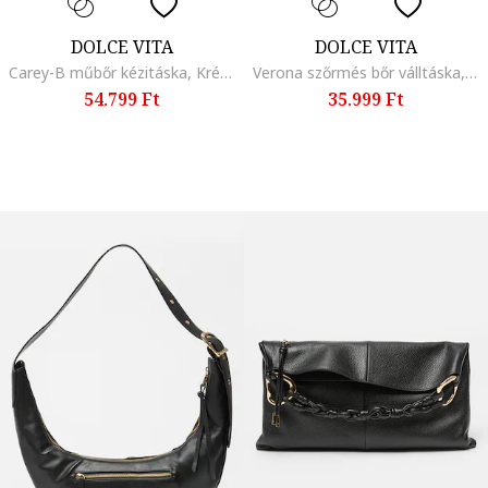
DOLCE VITA
DOLCE VITA
Carey-B műbőr kézitáska, Krémszín
Verona szőrmés bőr válltáska, Fekete/Bézs
54.799 Ft
35.999 Ft