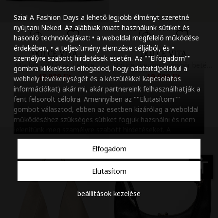
Szöveg méretének n
Szia! A Fashion Days a lehető legjobb élményt szeretné
Szöveg méretének c
nyújtani Neked. Az alábbiak miatt használunk sütiket és
hasonló technológiákat: • a weboldal megfelelő működése
Szóköz növelése
érdekében, • a teljesítmény elemzése céljából, és •
DOLCE VITA
DOLCE VITA
személyre szabott hirdetések esetén. Az ""Elfogadom""
Szóköz csökkentése
Mia bőr válltáska, Fekete
Notice sneaker nyersbőr betétekkel, Aranyszín/Fekete
gombra klikkeléssel elfogadod, hogy adataitd(például a
43.999 Ft
19.699 Ft
webhely tevékenységét és a készülékkel kapcsolatos
Sortávolság növelés
információkat) akár mi, akár partnereink felhasználhatják a
fent felsorolt célokra. Amennyiben az ""Elutasítom""
Sortávolság csökken
gombot választod, ebben az esetben kizárólag a weboldal
működéséhez szükséges sütiket fogjuk hazsnálni és nem
Színek invertálása
jelenítünk meg szamélyre szabott hirdetéseket. A
beállításaidat bármikor módosíthatod, a ""Beállítások
Szürke színárnyalato
Elfogadom
kezelése"" gombra kattintva. Tudj meg többet
Cookie
Nagy kurzor
szabályzatunkról
.
accessibility
Elutasítom
Linkek aláhúzása
beállítások kezelése
Animációk letiltása