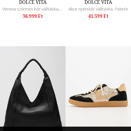
DOLCE VITA
DOLCE VITA
Verona szőrmés bőr válltáska, Világosbarna
Alice nyersbőr válltáska, Fekete
36.999 Ft
41.599 Ft