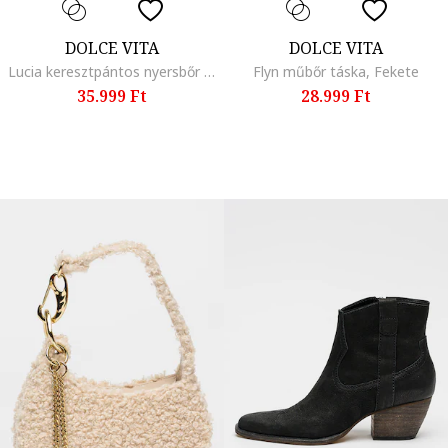
DOLCE VITA
DOLCE VITA
Lucia keresztpántos nyersbőr és bőr táska, Fekete
Flyn műbőr táska, Fekete
35.999 Ft
28.999 Ft