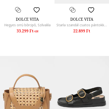
DOLCE VITA
DOLCE VITA
Hegyes orrú bőrcipő, Szilvalila
Starla szandál csatos pántokkal, Barackszín
33.299 Ft
22.899 Ft
-tól