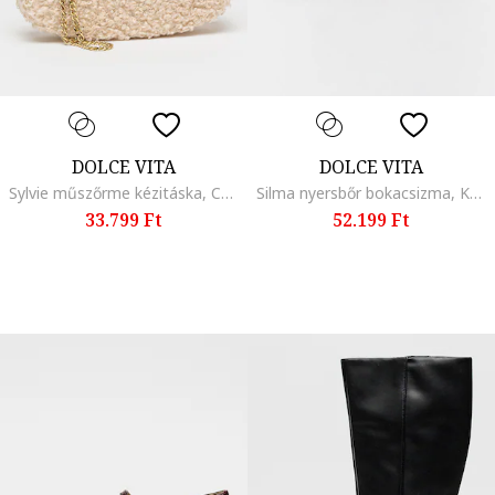
DOLCE VITA
DOLCE VITA
Sylvie műszőrme kézitáska, Csontszín
Silma nyersbőr bokacsizma, Koptatott fekete
33.799 Ft
52.199 Ft