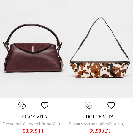
DOLCE VITA
DOLCE VITA
Devyn bőr és nyersbőr hatású válltáska, Bíborszín
Savaii szőrmés bőr válltáska, Koptatott fekete/Világosbarna/Törtfehér
53.399 Ft
39.999 Ft