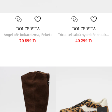
DOLCE VITA
DOLCE VITA
Angel bőr bokacsizma, Fekete
Tricia telitalpú nyersbőr sneaker, Tevebarna
70.899 Ft
40.299 Ft