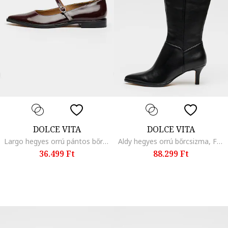
DOLCE VITA
DOLCE VITA
Largo hegyes orrú pántos bőrcipő, Bíborszín
Aldy hegyes orrú bőrcsizma, Fekete
36.499 Ft
88.299 Ft