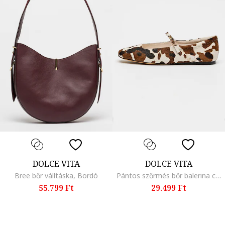
DOLCE VITA
DOLCE VITA
Bree bőr válltáska, Bordó
Pántos szőrmés bőr balerina cipő, Fekete/Barna/Világosbézs
55.799 Ft
29.499 Ft