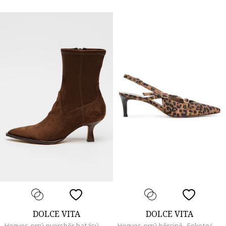
DOLCE VITA
DOLCE VITA
Hegyes orrú nyersbőr hatású bokacsizma, Barna
Hegyes orrú bőrcipő, Fekete/Barna