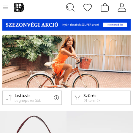
Listázás
Szűrés
Legnépszerűbb
91 termék