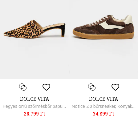
DOLCE VITA
DOLCE VITA
Hegyes orrú szőrmésbőr papucs, Fekete/Világosbarna
Notice 2.0 bőrsneaker, Konyakbarna
26.799 Ft
34.899 Ft