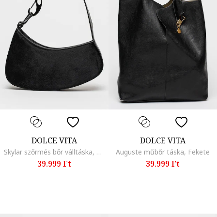
DOLCE VITA
DOLCE VITA
Skylar szőrmés bőr válltáska, Fekete
Auguste műbőr táska, Fekete
39.999 Ft
39.999 Ft