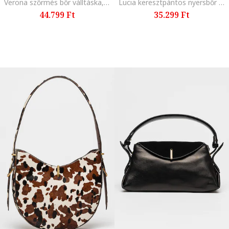
Verona szőrmés bőr válltáska, Fekete/Fahéjbarna
Lucia keresztpántos nyersbőr és bőr táska, Karamellbarna
44.799 Ft
35.299 Ft