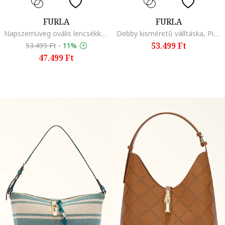
FURLA
FURLA
Napszemüveg ovális lencsékkel, Koptatott fekete
Debby kisméretű válltáska, Piros/Bézs
53.499 Ft
53.499 Ft
-
11%
47.499 Ft