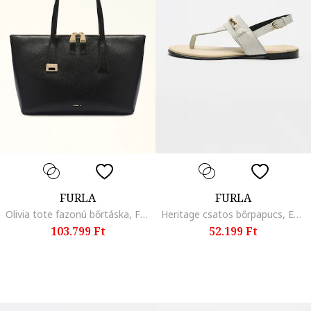
FURLA
FURLA
Olivia tote fazonú bőrtáska, Fekete
Heritage csatos bőrpapucs, Ekrü
103.799 Ft
52.199 Ft