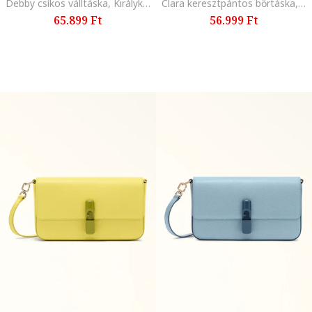
Debby csíkos válltáska, Királykék/Törtfehér
Clara keresztpántos bőrtáska, Sötétbarna
65.899 Ft
56.999 Ft