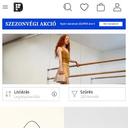
Listázás
Szűrés
Legnépszerűbb
280 termék