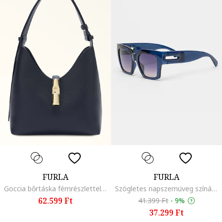
FURLA
FURLA
Goccia bőrtáska fémrészlettel, Tengerészkék
Szögletes napszemüveg színátmenetes lencsékkel, Sötétkék
62.599 Ft
41.399 Ft
-
9%
37.299 Ft