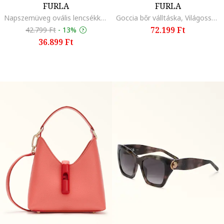
FURLA
FURLA
Napszemüveg ovális lencsékkel, Halvány aranyszín
Goccia bőr válltáska, Világosszürke/Sötétszürke
72.199 Ft
42.799 Ft
-
13%
36.899 Ft