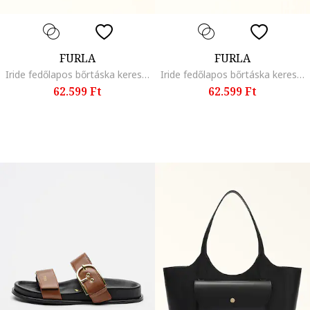
FURLA
FURLA
Iride fedőlapos bőrtáska keresztpánttal, Szalmasárga
Iride fedőlapos bőrtáska keresztpánttal, Levendulakék
62.599 Ft
62.599 Ft