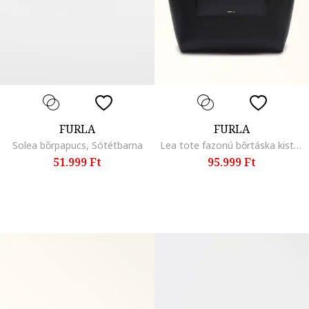
FURLA
FURLA
Solea bőrpapucs, Sötétbarna
Lea tote fazonú bőrtáska kistáskával
51.999 Ft
95.999 Ft