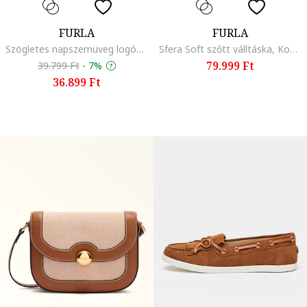
FURLA
FURLA
Szögletes napszemüveg logóval, Márványszürke
Sfera Soft szőtt válltáska, Konyakbarna
79.999 Ft
39.799 Ft
-
7%
36.899 Ft