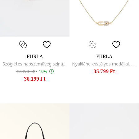
FURLA
FURLA
Szögletes napszemüveg színátmenetes lencsékkel, Világos tópbarna
Nyaklánc kristályos medállal, Aranyszín
35.799 Ft
40.499 Ft
-
10%
36.199 Ft