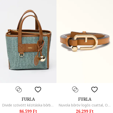
FURLA
FURLA
Divide szövött kézitáska bőrbetétekkel, Sötétbarna/Sötétszürke
Nuvola bőröv logós csattal, Okkersárga
86.599 Ft
26.299 Ft