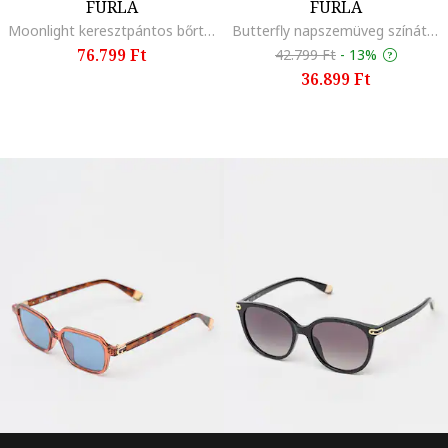
FURLA
FURLA
Moonlight keresztpántos bőrtáska, Pasztellkék/Koptatott fekete
Butterfly napszemüveg színátmenetes lencsékkel, Bordó
76.799 Ft
42.799 Ft
-
13%
36.899 Ft