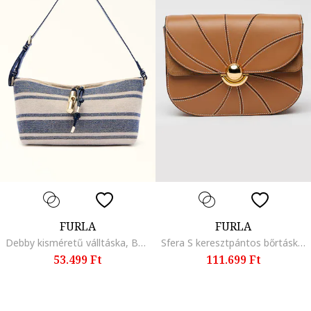
FURLA
FURLA
Debby kisméretű válltáska, Bézs/Kék
Sfera S keresztpántos bőrtáska, Fahéjbarna
53.499 Ft
111.699 Ft