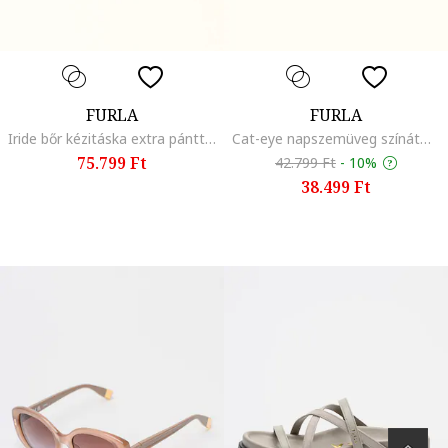
FURLA
FURLA
Iride bőr kézitáska extra pánttal, Élénk rózsaszín
Cat-eye napszemüveg színátmenetes lencsékkel, Barna/Szürke
75.799 Ft
42.799 Ft
-
10%
38.499 Ft