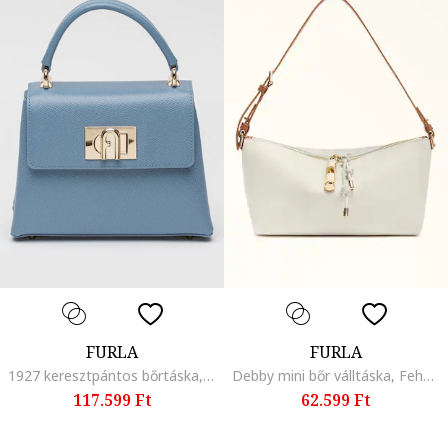
FURLA
FURLA
1927 keresztpántos bőrtáska, Levendulakék
Debby mini bőr válltáska, Fehér/Fahéjbarna
117.599 Ft
62.599 Ft