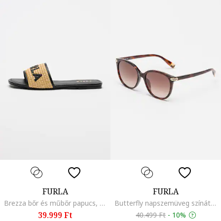
FURLA
FURLA
Brezza bőr és műbőr papucs, Fekete/Világosbézs
Butterfly napszemüveg színátmenetes lencsékkel, Sötétbarna
39.999 Ft
40.499 Ft
-
10%