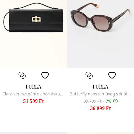
FURLA
FURLA
Clara keresztpántos bőrtáska, Fekete
Butterfly napszemüveg színátmenetes lencsékkel, Konyakbarna
51.599 Ft
39.799 Ft
-
7%
36.899 Ft