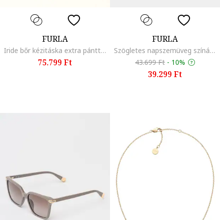
FURLA
FURLA
Iride bőr kézitáska extra pánttal, Fukszia
Szögletes napszemüveg színátmenetes lencsékkel, Aranyszín/Fangóbarna
75.799 Ft
43.699 Ft
-
10%
39.299 Ft