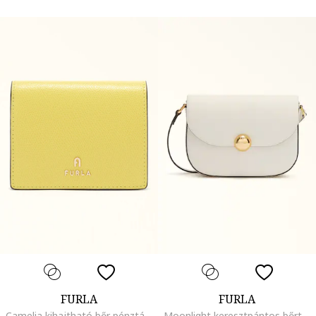
FURLA
FURLA
Camelia kihajtható bőr pénztárca, Pasztellkék/Szalmasárga/Halványsárga
Moonlight keresztpántos bőrtáska, Fehér/Koptatott fekete