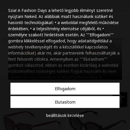
Szöveg méretének n
Szia! A Fashion Days a lehető legjobb élményt szeretné
Szöveg méretének c
nyújtani Neked. Az alábbiak miatt használunk sütiket és
hasonló technológiákat: • a weboldal megfelelő működése
Szóköz növelése
érdekében, • a teljesítmény elemzése céljából, és •
FURLA
FURLA
személyre szabott hirdetések esetén. Az ""Elfogadom""
Szóköz csökkentése
Szögletes napszemüveg logóval, Sötétpiros
Butterfly napszemüveg színátmenetes lencsékkel, Fekete
gombra klikkeléssel elfogadod, hogy adataitd(például a
46.799 Ft
-
21%
40.499 Ft
-
14%
webhely tevékenységét és a készülékkel kapcsolatos
Sortávolság növelés
36.899 Ft
34.599 Ft
információkat) akár mi, akár partnereink felhasználhatják a
fent felsorolt célokra. Amennyiben az ""Elutasítom""
Sortávolság csökken
gombot választod, ebben az esetben kizárólag a weboldal
működéséhez szükséges sütiket fogjuk hazsnálni és nem
Színek invertálása
jelenítünk meg szamélyre szabott hirdetéseket. A
beállításaidat bármikor módosíthatod, a ""Beállítások
Szürke színárnyalato
Elfogadom
kezelése"" gombra kattintva. Tudj meg többet
Cookie
Nagy kurzor
szabályzatunkról
.
accessibility
Elutasítom
Linkek aláhúzása
beállítások kezelése
Animációk letiltása