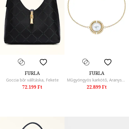
FURLA
FURLA
Goccia bőr válltáska, Fekete
Műgyöngyös karkötő, Aranyszín
72.199 Ft
22.899 Ft