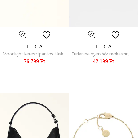
FURLA
FURLA
Moonlight keresztpántos táska bőrrészletekkel, Fahéjbarna/Lazacszín
Furlanina nyersbőr mokaszin, Barna/Világosbarna
76.799 Ft
42.199 Ft