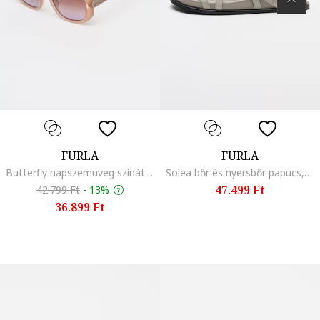
FURLA
FURLA
Butterfly napszemüveg színátmenetes lencsékkel, Púderrózsaszín
Solea bőr és nyersbőr papucs, Antracitszürke
47.499 Ft
42.799 Ft
-
13%
36.899 Ft