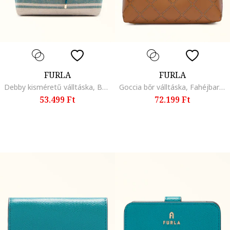
FURLA
FURLA
Debby kisméretű válltáska, Bézs/Mentazöld
Goccia bőr válltáska, Fahéjbarna
53.499 Ft
72.199 Ft