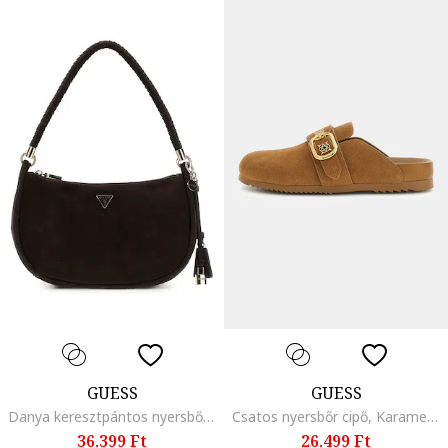
GUESS
GUESS
Danya keresztpántos nyersbőr táska fémlogós foltrátéttel, Sötétbarna
Csatos nyersbőr cipő, Karamellbarna
36.399 Ft
26.499 Ft