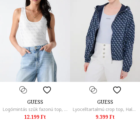
GUESS
GUESS
Logómintás szűk fazonú top, Világosszürke/Fehér
Lyocelltartalmú crop top, Halványkék
12.199 Ft
9.399 Ft