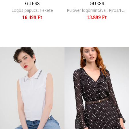
GUESS
GUESS
Logós papucs, Fekete
Pulóver logómintával, Piros/Fehér
16.499 Ft
13.899 Ft