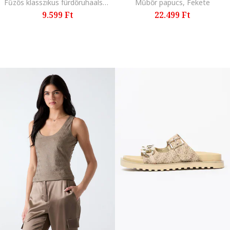
Fűzős klasszikus fürdőruhaalsó, Fehér/Koptatott fekete
Műbőr papucs, Fekete
9.599 Ft
22.499 Ft