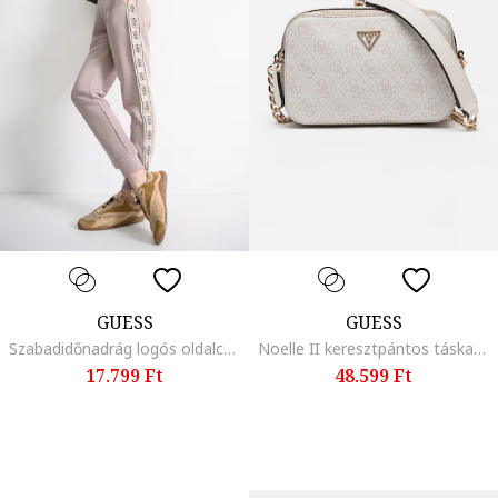
GUESS
GUESS
Szabadidőnadrág logós oldalcsíkokkal, Púderlila
Noelle II keresztpántos táska logómintával, Világosbézs
17.799 Ft
48.599 Ft