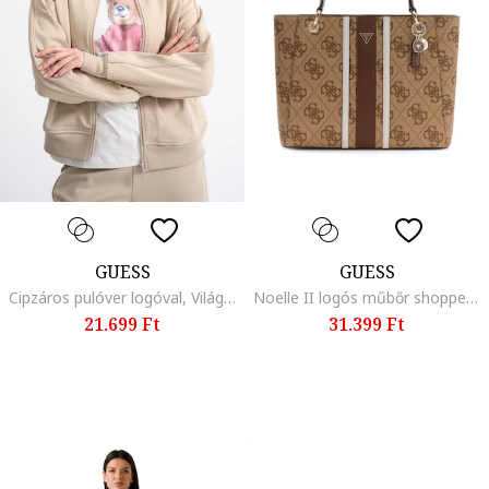
GUESS
GUESS
Cipzáros pulóver logóval, Világos tópbarna
Noelle II logós műbőr shopper fazonú táska, Barna/Törtfehér
21.699 Ft
31.399 Ft