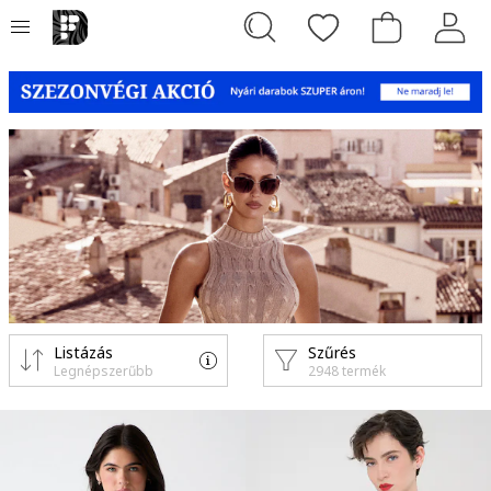
Listázás
Szűrés
Legnépszerűbb
2948 termék