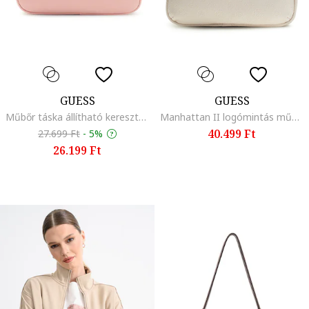
GUESS
GUESS
Műbőr táska állítható keresztpánttal, Halvány rózsaszín
Manhattan II logómintás műbőr hátizsák, Törtfehér
40.499 Ft
27.699 Ft
-
5%
26.199 Ft