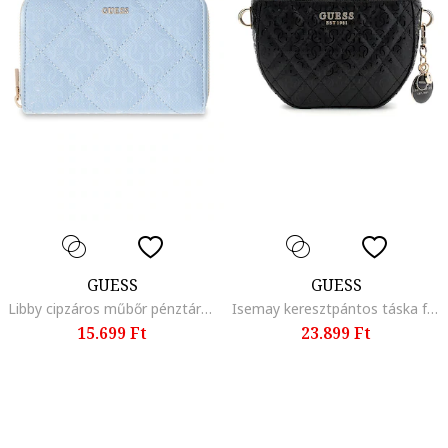
GUESS
GUESS
Libby cipzáros műbőr pénztárca, Pasztellkék
Isemay keresztpántos táska fémlogóval, Fekete
15.699 Ft
23.899 Ft