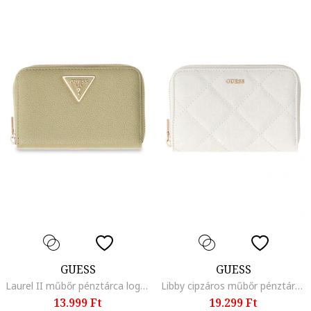
GUESS
GUESS
Laurel II műbőr pénztárca logós részlettel, Halványzöld
Libby cipzáros műbőr pénztárca, Törtfehér
13.999 Ft
19.299 Ft