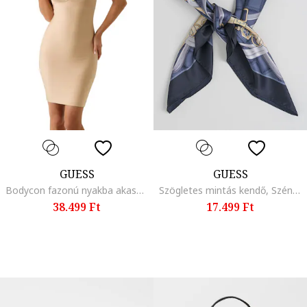
GUESS
GUESS
Bodycon fazonú nyakba akasztós ruha, Bézs
Szögletes mintás kendő, Szénfekete/Sötétszürke
38.499 Ft
17.499 Ft