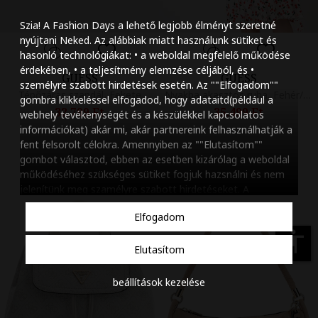
Szöveg méretének n
Szia! A Fashion Days a lehető legjobb élményt szeretné
Szöveg méretének c
nyújtani Neked. Az alábbiak miatt használunk sütiket és
hasonló technológiákat: • a weboldal megfelelő működése
Szóköz növelése
érdekében, • a teljesítmény elemzése céljából, és •
GUESS
GUESS
személyre szabott hirdetések esetén. Az ""Elfogadom""
Szóköz csökkentése
Tépőzáras szandál, Fekete
Nyakba akasztós ruha, Fehér/Meggypiros
gombra klikkeléssel elfogadod, hogy adataitd(például a
32.799 Ft
35.499 Ft
webhely tevékenységét és a készülékkel kapcsolatos
Sortávolság növelés
információkat) akár mi, akár partnereink felhasználhatják a
fent felsorolt célokra. Amennyiben az ""Elutasítom""
Sortávolság csökken
gombot választod, ebben az esetben kizárólag a weboldal
működéséhez szükséges sütiket fogjuk hazsnálni és nem
Színek invertálása
jelenítünk meg szamélyre szabott hirdetéseket. A
beállításaidat bármikor módosíthatod, a ""Beállítások
Szürke színárnyalato
Elfogadom
kezelése"" gombra kattintva. Tudj meg többet
Cookie
Nagy kurzor
szabályzatunkról
.
accessibility
Elutasítom
Linkek aláhúzása
beállítások kezelése
Animációk letiltása