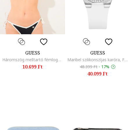
GUESS
GUESS
Háromszög melltartó fémlogóval, Fekete/Törtfehér
Maribel szilikonszíjas karóra, Fehér
10.699 Ft
48.399 Ft
-
17%
40.099 Ft