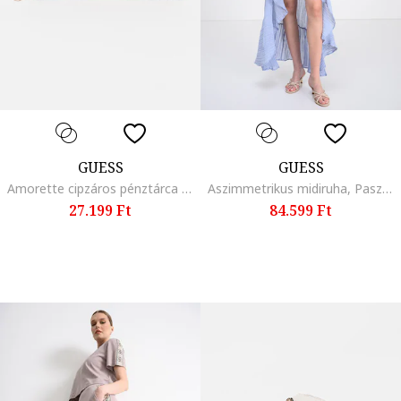
GUESS
GUESS
Amorette cipzáros pénztárca csuklópánttal, Sötétbézs
Aszimmetrikus midiruha, Pasztellkék
27.199 Ft
84.599 Ft