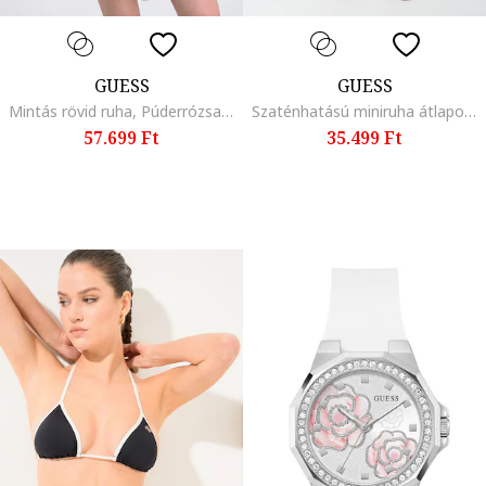
GUESS
GUESS
Mintás rövid ruha, Púderrózsaszín/Világosbézs/Pisztáciazöld
Szaténhatású miniruha átlapolt dizájnnal
57.699 Ft
35.499 Ft