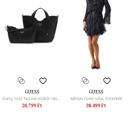
GUESS
GUESS
Darcy tote fazonú műbőr táska kivehető kistáskával, Fekete
Mintás rövid ruha, Sötétkék
26.799 Ft
38.499 Ft