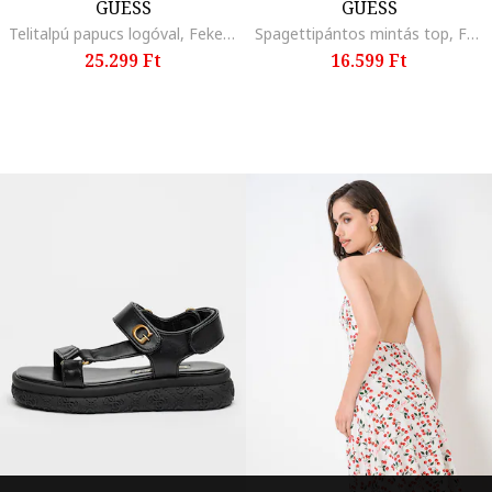
GUESS
GUESS
Telitalpú papucs logóval, Fekete
Spagettipántos mintás top, Fehér/Zöld
25.299 Ft
16.599 Ft