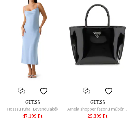
GUESS
GUESS
Hosszú ruha, Levendulakék
Arnela shopper fazonú műbőr táska, Fekete
47.199 Ft
25.399 Ft