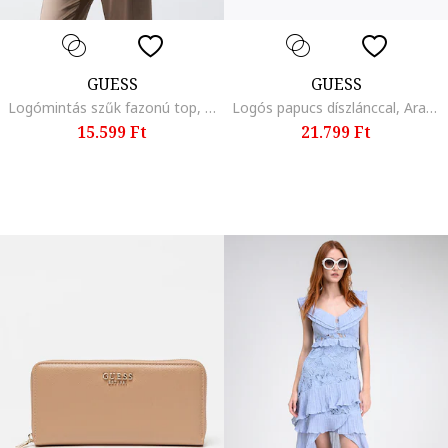
GUESS
GUESS
Logómintás szűk fazonú top, Aranyszín/Világosbarna
Logós papucs díszlánccal, Aranyszín/Világosbarna
15.599 Ft
21.799 Ft