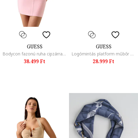
GUESS
GUESS
Bodycon fazonú ruha cipzárral, Pasztellrózsaszín
Logómintás platform műbőr sneaker, Fehér/Aranyszín
38.499 Ft
28.999 Ft