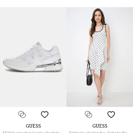
GUESS
GUESS
Műbőr sneaker logós részletekkel, Fehér/Ezüstszín
Pöttyös rövid ruha, Fekete/Fehér