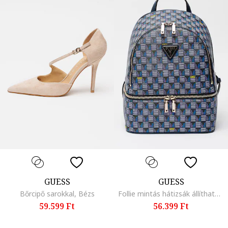
GUESS
GUESS
Bőrcipő sarokkal, Bézs
Follie mintás hátizsák állítható pántokkal, Halványkék/Tengerészkék
59.599 Ft
56.399 Ft