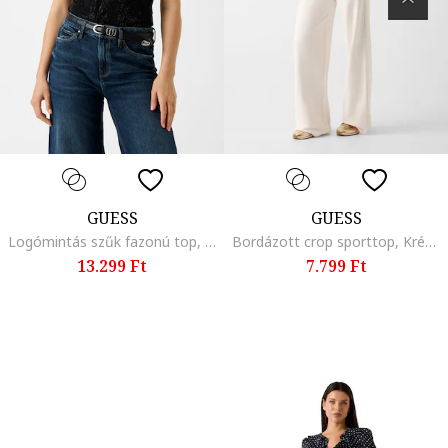
GUESS
GUESS
Logómintás szűk fazonú top, Fekete/Ezüstszín
Bordázott crop sporttop, Krémszín
13.299 Ft
7.799 Ft