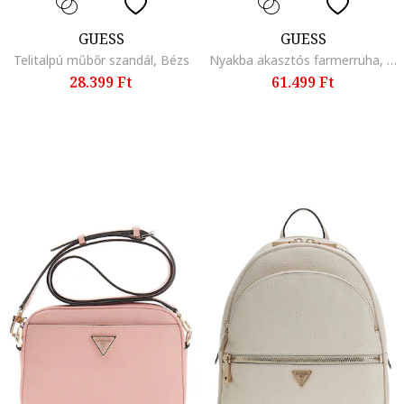
GUESS
GUESS
Telitalpú műbőr szandál, Bézs
Nyakba akasztós farmerruha, Tengerészkék
28.399 Ft
61.499 Ft