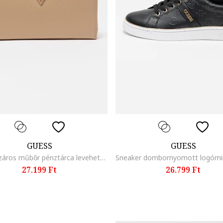
GUESS
GUESS
Gilda cipzáros műbőr pénztárca levehető csuklópánttal, Világosbarna
27.199 Ft
26.799 Ft