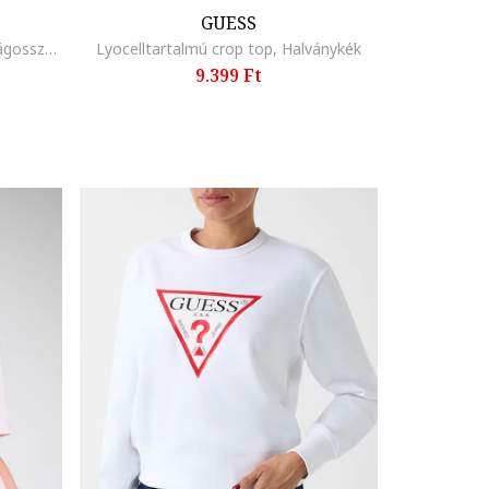
GUESS
Logómintás szűk fazonú top, Világosszürke/Fehér
Lyocelltartalmú crop top, Halványkék
9.399 Ft