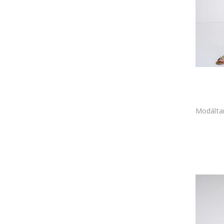
Taft
Tüll