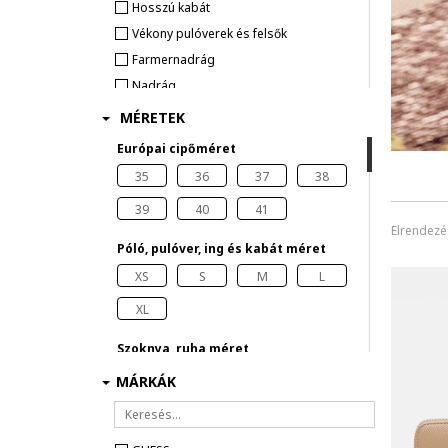
Hosszú kabát
Vékony pulóverek és felsők
Farmernadrág
Nadrág
Ing
MÉRETEK
Kapucnis pulóver
Európai cipőméret
Blézer/Zakó
35
36
37
38
Overall
39
40
41
Póló
Elrendezé
LEGGINGSEK
Póló, pulóver, ing és kabát méret
Felsők
XS
S
M
L
Mellény
XL
FÜRDŐRUHÁK ÉS FÜRDŐNADRÁGOK
Bugyi
Szoknya, ruha méret
Pizsama és köntös
XS
S
M
L
MÁRKÁK
Melltartó
XL
25
26
27
Kiegészítő
28
29