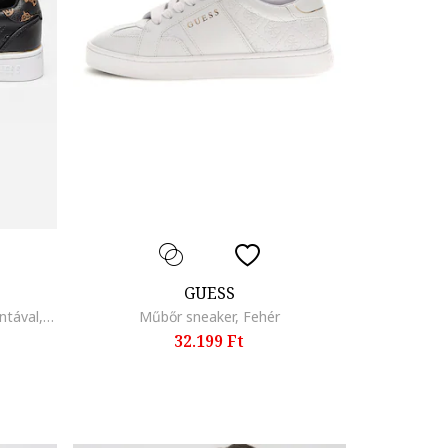
GUESS
Sneaker dombornyomott logómintával, Aranyszín/Fekete
Műbőr sneaker, Fehér
32.199 Ft