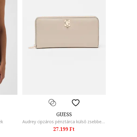
GUESS
ék
Audrey cipzáros pénztárca külső zsebbel, Világosbézs
27.199 Ft