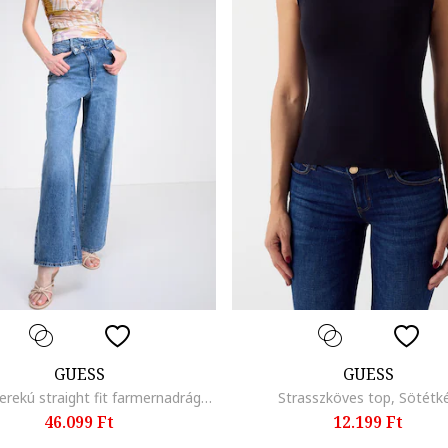
GUESS
GUESS
Magas derekú straight fit farmernadrág, Pasztellkék
Strasszköves top, Sötétk
46.099 Ft
12.199 Ft