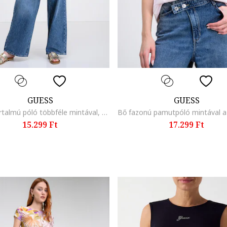
GUESS
GUESS
Modáltartalmú póló többféle mintával, Aranyszín/Világos rózsaszín
15.299 Ft
17.299 Ft