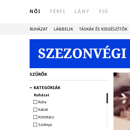
NŐI
FÉRFI
LÁNY
FIÚ
RUHÁZAT
LÁBBELIK
TÁSKÁK ÉS KIEGÉSZÍTŐK
SZŰRŐK
KATEGÓRIÁK
Ruházat
Ruha
Kabát
Kötöttáru
Szoknya