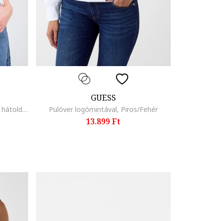
GUESS
Bő fazonú pamutpóló mintával a hátoldalán, Spárgazöld/Rózsaszín
Pulóver logómintával, Piros/Fehér
13.899 Ft