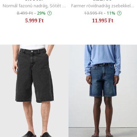
Normál fazonú nadrág, Sötét khaki
Farmer rövidnadrág zsebekkel, Melange világoskék
8.499 Ft
-
29%
13.595 Ft
-
11%
5.999 Ft
11.995 Ft