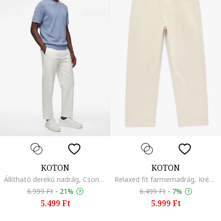
KOTON
KOTON
Állítható derekú nadrág, Csontszín
Relaxed fit farmernadrág, Krémszín
6.999 Ft
-
21%
6.499 Ft
-
7%
5.499 Ft
5.999 Ft