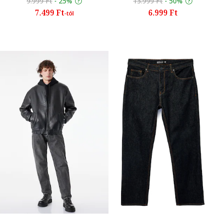
9.999 Ft
-
25%
13.999 Ft
-
50%
7.499 Ft
6.999 Ft
-tól