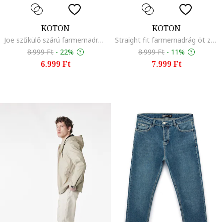
KOTON
KOTON
Joe szűkülő szárú farmernadrág, Antracitszürke
Straight fit farmernadrág öt zsebbel, Sötétkék
8.999 Ft
-
22%
8.999 Ft
-
11%
6.999 Ft
7.999 Ft