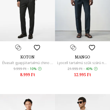
KOTON
MANGO
Élvasalt gyapjútartalmú chino nadrág, Sötétszürke
Lyocell tartalmú szűk szárú nadrág, Tengerészkék
9.999 Ft
-
10%
21.995 Ft
-
40%
8.999 Ft
12.995 Ft