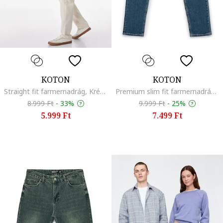
KOTON
KOTON
Straight fit farmernadrág, Krémszín
Premium slim fit farmernadrág, Púderkék
8.999 Ft
-
33%
9.999 Ft
-
25%
5.999 Ft
7.499 Ft