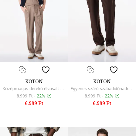
KOTON
KOTON
Középmagas derekú élvasalt chino nadrág, Tópbarna
Egyenes szárú szabadidőnadrág, Sötétbarna
8.999 Ft
-
22%
8.999 Ft
-
22%
6.999 Ft
6.999 Ft