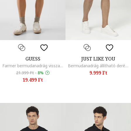
GUESS
JUST LIKE YOU
Farmer bermudanadrág visszahajtott szárvégekkel, Sötétkék
Bermudanadrág állítható derékrésszel, Sötétszürke
9.999 Ft
21.399 Ft
-
8%
19.499 Ft