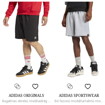
ADIDAS ORIGINALS
ADIDAS SPORTSWEAR
Rugalmas derekú rövidnadrág oldalzsebekkel, Fekete
Bő fazonú modáltartalmú rövidnadrág oldalzsebekkel, Hamuszürke