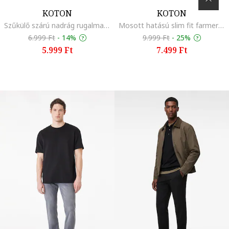
KOTON
KOTON
Szűkülő szárú nadrág rugalmas derékrésszel, Fekete
Mosott hatású slim fit farmernadrág, Púderkék
6.999 Ft
-
14%
9.999 Ft
-
25%
5.999 Ft
7.499 Ft