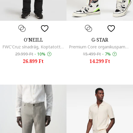
O'NEILL
G-STAR
FWC'Cruz sínadrág, Koptatott fekete
Premium Core organikuspamut tartalmú bermuda szabadidőnadrág, Világos tópbarna
29.999 Ft
-
10%
15.499 Ft
-
7%
26.899 Ft
14.299 Ft