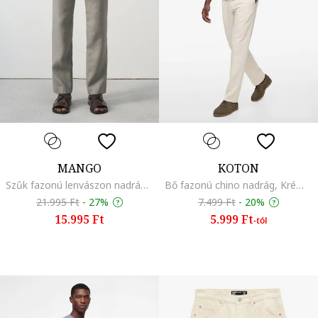
MANGO
KOTON
Szűk fazonú lenvászon nadrág, Szürke
Bő fazonú chino nadrág, Krémszín
21.995 Ft
-
27%
7.499 Ft
-
20%
15.995 Ft
5.999 Ft
-tól