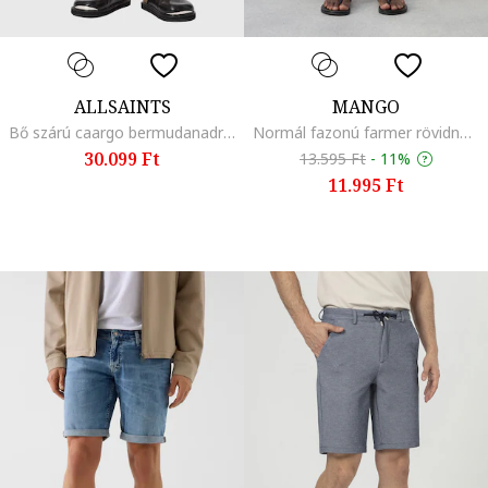
ALLSAINTS
MANGO
Bő szárú caargo bermudanadrág, Szénfekete
Normál fazonú farmer rövidnadrág, Sötétkék
30.099 Ft
13.595 Ft
-
11%
11.995 Ft