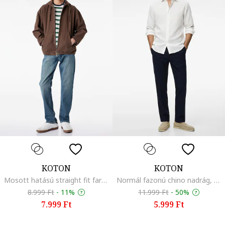
KOTON
KOTON
Mosott hatású straight fit farmernadrág, Indigókék
Normál fazonú chino nadrág, Sötétkék
8.999 Ft
-
11%
11.999 Ft
-
50%
7.999 Ft
5.999 Ft