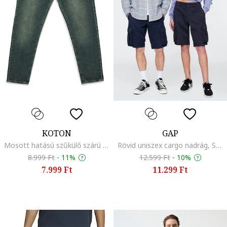
KOTON
GAP
Mosott hatású szűkülő szárú farmernadrág, Olajkék
Rövid uniszex cargo nadrág, Sötétkék
8.999 Ft
-
11%
12.599 Ft
-
10%
7.999 Ft
11.299 Ft