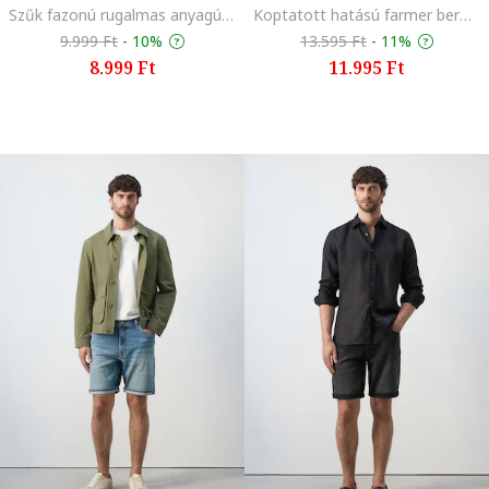
Szűk fazonú rugalmas anyagú nadrág, Bézs
Koptatott hatású farmer bermudanadrág, Sötétkék
9.999 Ft
-
10%
13.595 Ft
-
11%
8.999 Ft
11.995 Ft