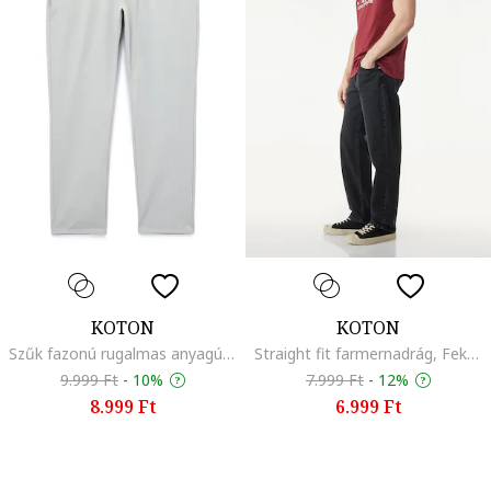
KOTON
KOTON
Szűk fazonú rugalmas anyagú nadrág, Világosszürke
Straight fit farmernadrág, Fekete
9.999 Ft
-
10%
7.999 Ft
-
12%
8.999 Ft
6.999 Ft