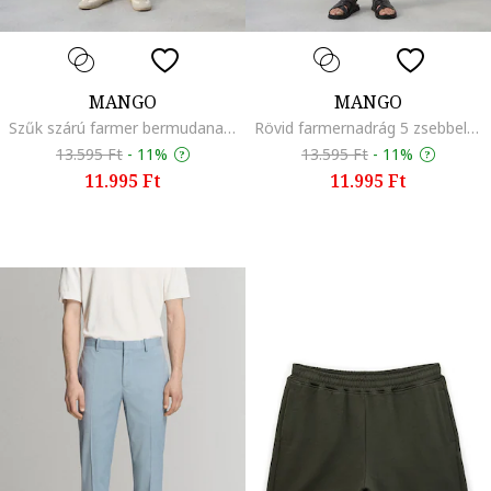
MANGO
MANGO
Szűk szárú farmer bermudanadrág, Világoskék
Rövid farmernadrág 5 zsebbel, Fekete
13.595 Ft
-
11%
13.595 Ft
-
11%
11.995 Ft
11.995 Ft