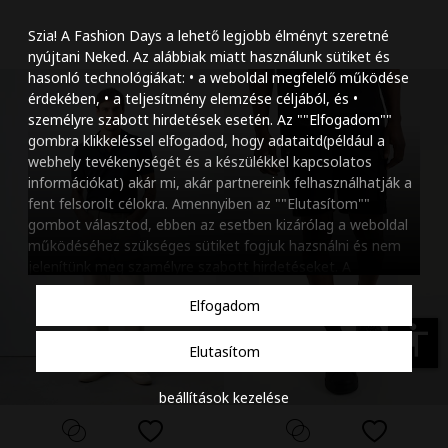
Szöveg méretének n
Szia! A Fashion Days a lehető legjobb élményt szeretné
Szöveg méretének c
nyújtani Neked. Az alábbiak miatt használunk sütiket és
hasonló technológiákat: • a weboldal megfelelő működése
Szóköz növelése
érdekében, • a teljesítmény elemzése céljából, és •
személyre szabott hirdetések esetén. Az ""Elfogadom""
Szóköz csökkentése
gombra klikkeléssel elfogadod, hogy adataitd(például a
webhely tevékenységét és a készülékkel kapcsolatos
Sortávolság növelés
információkat) akár mi, akár partnereink felhasználhatják a
fent felsorolt célokra. Amennyiben az ""Elutasítom""
Sortávolság csökken
gombot választod, ebben az esetben kizárólag a weboldal
működéséhez szükséges sütiket fogjuk hazsnálni és nem
Színek invertálása
jelenítünk meg szamélyre szabott hirdetéseket. A
beállításaidat bármikor módosíthatod, a ""Beállítások
Szürke színárnyalato
Elfogadom
kezelése"" gombra kattintva. Tudj meg többet
Cookie
Nagy kurzor
szabályzatunkról
.
accessibility
Elutasítom
Linkek aláhúzása
beállítások kezelése
Animációk letiltása