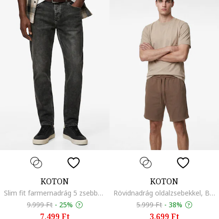
KOTON
KOTON
Slim fit farmernadrág 5 zsebbel, Sötétszürke
Rövidnadrág oldalzsebekkel, Barna
9.999 Ft
-
25%
5.999 Ft
-
38%
7.499 Ft
3.699 Ft