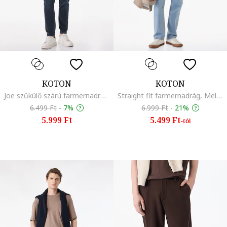
KOTON
KOTON
Joe szűkülő szárú farmernadrág, Sötétkék
Straight fit farmernadrág, Melange világoskék
6.499 Ft
-
7%
6.999 Ft
-
21%
5.999 Ft
5.499 Ft
-tól