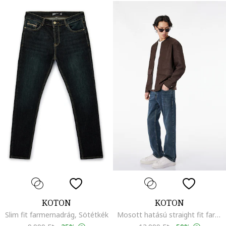
KOTON
KOTON
Slim fit farmernadrág, Sötétkék
Mosott hatású straight fit farmernadrág, Indigókék