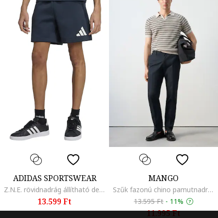
ADIDAS SPORTSWEAR
MANGO
Z.N.E. rövidnadrág állítható derékrésszel, Tengerészkék
Szűk fazonú chino pamutnadrág, Tengerészkék
13.599 Ft
13.595 Ft
-
11%
11.995 Ft