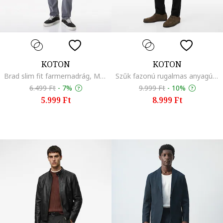
KOTON
KOTON
Brad slim fit farmernadrág, Melange szürke
Szűk fazonú rugalmas anyagú nadrág, Fekete
6.499 Ft
-
7%
9.999 Ft
-
10%
5.999 Ft
8.999 Ft