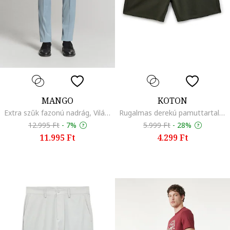
MANGO
KOTON
Extra szűk fazonú nadrág, Világoskék
Rugalmas derekú pamuttartalmú rövidnadrág, Sötét khaki
12.995 Ft
-
7%
5.999 Ft
-
28%
11.995 Ft
4.299 Ft