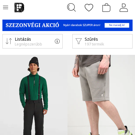
Listázás
Szűrés
Legnépszerűbb
197 termék