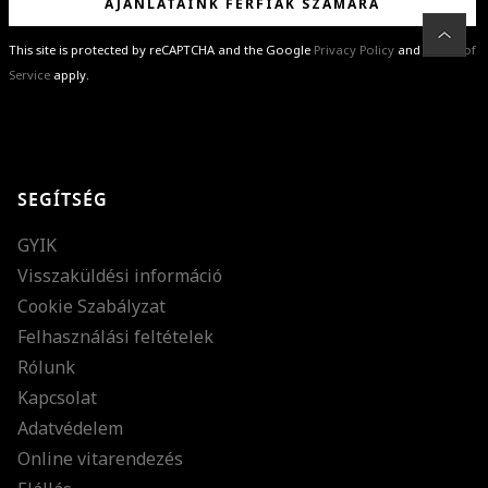
AJÁNLATAINK FÉRFIAK SZÁMÁRA
This site is protected by reCAPTCHA and the Google
Privacy Policy
and
Terms of
Service
apply.
GRATULÁLUNK!
Sikeresen feliratkoztál hírlevelünkre a(z)
%email%
címmel.
Alig várjuk, hogy elküldhessük neked márkáink legújabb kollekcióit,
SEGÍTSÉG
különleges ajánlatainkat és stílustippjeinket!
GYIK
Visszaküldési információ
Cookie Szabályzat
Felhasználási feltételek
Rólunk
Kapcsolat
Adatvédelem
Online vitarendezés