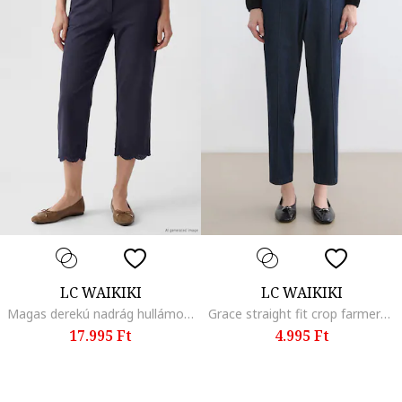
LC WAIKIKI
LC WAIKIKI
Magas derekú nadrág hullámos szegélyekkel, Tengerészkék,
Grace straight fit crop farmernadrág, Tengerészkék
17.995 Ft
4.995 Ft