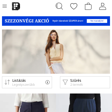
Listázás
Szűrés
Legnépszerűbb
2 termék