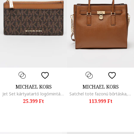
MICHAEL KORS
MICHAEL KORS
Jet Set kártyatartó logómintával, Barna
Satchel tote fazonú bőrtáska, Karamellbarna
25.399 Ft
113.999 Ft