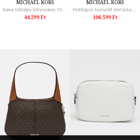
MICHAEL KORS
MICHAEL KORS
Raina telitalpú bőrsneaker, Fehér
Fedőlapos texturált bőrtáska keresztpánttal, Rózsaszín
44.299 Ft
106.599 Ft