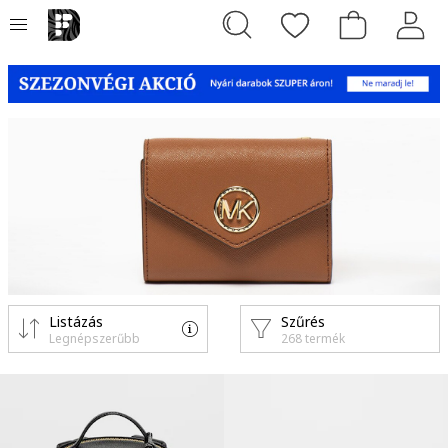
Listázás
Szűrés
Legnépszerűbb
268 termék