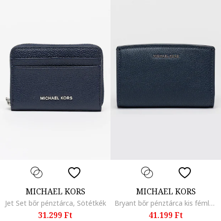
MICHAEL KORS
MICHAEL KORS
Jet Set bőr pénztárca, Sötétkék
Bryant bőr pénztárca kis fémlogóval, Sötétkék
31.299 Ft
41.199 Ft