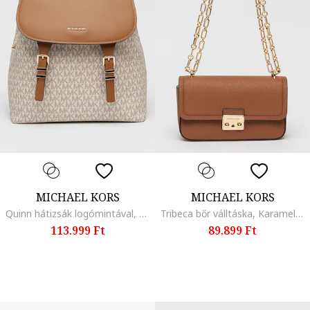
MICHAEL KORS
MICHAEL KORS
Quinn hátizsák logómintával, Barna/Krémszín
Tribeca bőr válltáska, Karamellbarna
113.999 Ft
89.899 Ft