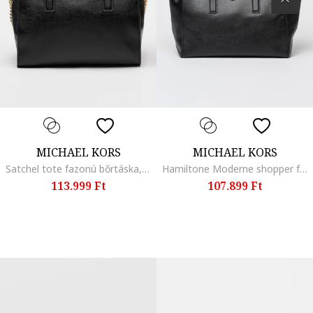
MICHAEL KORS
MICHAEL KORS
Satchel tote fazonú bőrtáska, Fekete
Hamiltone Moderne shopper fazonú bőrtáska, Fekete
113.999 Ft
107.899 Ft