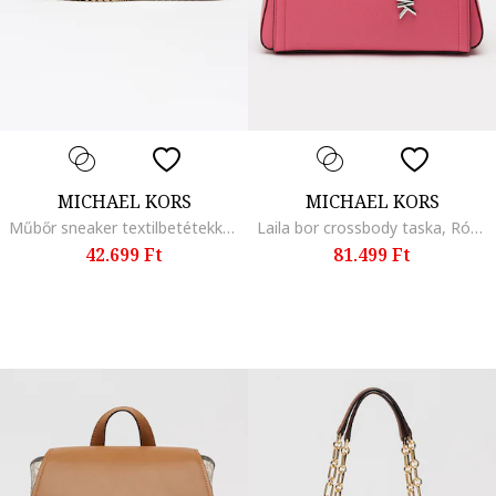
MICHAEL KORS
MICHAEL KORS
Műbőr sneaker textilbetétekkel, Fehér/Szürke
Laila bor crossbody taska, Rózsaszín, 18.4 x 25.4 x 12
42.699 Ft
81.499 Ft