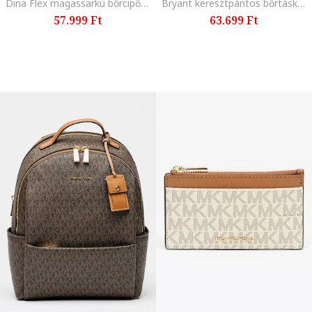
Dina Flex magassarkú bőrcipő, Karamellbarna
Bryant keresztpántos bőrtáska, Sötétkék
57.999 Ft
63.699 Ft