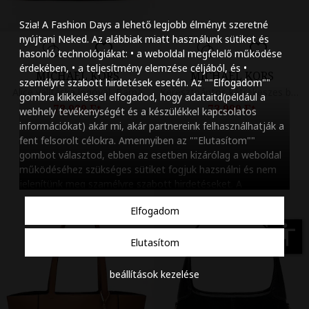
Szöveg méretének n
Szia! A Fashion Days a lehető legjobb élményt szeretné
Szöveg méretének c
nyújtani Neked. Az alábbiak miatt használunk sütiket és
hasonló technológiákat: • a weboldal megfelelő működése
Szóköz növelése
érdekében, • a teljesítmény elemzése céljából, és •
MICHAEL KORS
MICHAEL KORS
személyre szabott hirdetések esetén. Az ""Elfogadom""
Szóköz csökkentése
Alice válltáska logóval, Barna
Keresztpántos kétrekeszes bőrtáska egy további láncpánttal, Fehér
gombra klikkeléssel elfogadod, hogy adataitd(például a
73.999 Ft
73.999 Ft
webhely tevékenységét és a készülékkel kapcsolatos
Sortávolság növelés
információkat) akár mi, akár partnereink felhasználhatják a
fent felsorolt célokra. Amennyiben az ""Elutasítom""
Sortávolság csökken
gombot választod, ebben az esetben kizárólag a weboldal
működéséhez szükséges sütiket fogjuk hazsnálni és nem
Színek invertálása
jelenítünk meg szamélyre szabott hirdetéseket. A
beállításaidat bármikor módosíthatod, a ""Beállítások
Szürke színárnyalato
Elfogadom
kezelése"" gombra kattintva. Tudj meg többet
Cookie
Nagy kurzor
szabályzatunkról
.
accessibility
Elutasítom
Linkek aláhúzása
beállítások kezelése
Animációk letiltása