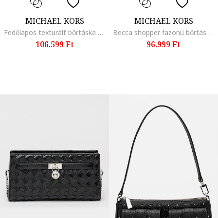
MICHAEL KORS
MICHAEL KORS
Fedőlapos texturált bőrtáska keresztpánttal, Fehér
Becca shopper fazonú bőrtáska, Fekete
106.599 Ft
96.999 Ft