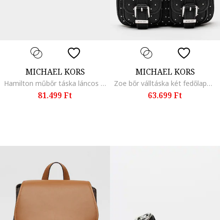
MICHAEL KORS
MICHAEL KORS
Hamilton műbőr táska láncos keresztpánttal, Fekete
Zoe bőr válltáska két fedőlapos zsebbel, Fekete
81.499 Ft
63.699 Ft