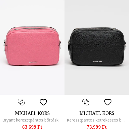
MICHAEL KORS
MICHAEL KORS
Bryant keresztpántos bőrtáska, Rózsaszín
Keresztpántos kétrekeszes bőrtáska egy további láncpánttal, Fekete
63.699 Ft
73.999 Ft