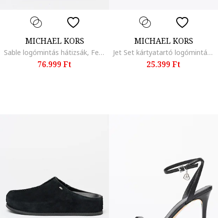
MICHAEL KORS
MICHAEL KORS
Sable logómintás hátizsák, Fekete/Barna
Jet Set kártyatartó logómintával, Barna/Krémszín
76.999 Ft
25.399 Ft