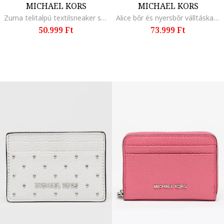
MICHAEL KORS
MICHAEL KORS
Zuma telitalpú textilsneaker strasszkövekkel, Fekete/Olajkék
Alice bőr és nyersbőr válltáska, Karamellbarna
50.999 Ft
73.999 Ft