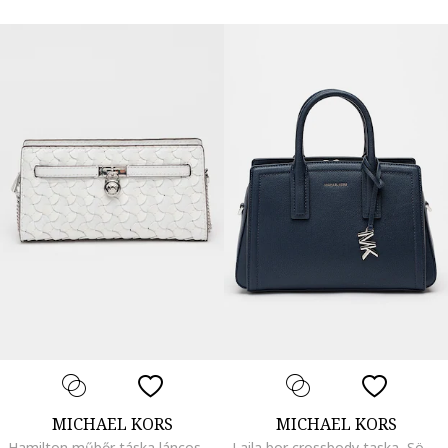
MICHAEL KORS
MICHAEL KORS
Hamilton műbőr táska láncos keresztpánttal, Fehér
Laila bor crossbody taska, Sötétkék, 18.4 x 25.4 x 12