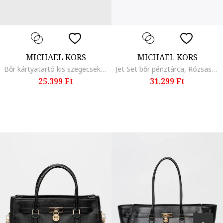
MICHAEL KORS
MICHAEL KORS
Bőr kártyatartó kis szegecsekkel, Fehér
Jet Set bőr pénztárca, Rózsaszín
25.399 Ft
31.299 Ft