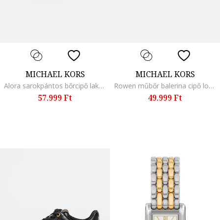
MICHAEL KORS
MICHAEL KORS
Alora sarokpántos bőrcipő lakkbőr orr-résszel, Fekete
Rowen műbőr balerina cipő logóval, Fekete/Barna
57.999 Ft
49.999 Ft