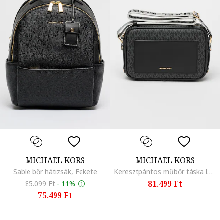
MICHAEL KORS
MICHAEL KORS
Sable bőr hátizsák, Fekete
Keresztpántos műbőr táska logómintával, Fekete
81.499 Ft
85.099 Ft
-
11%
75.499 Ft