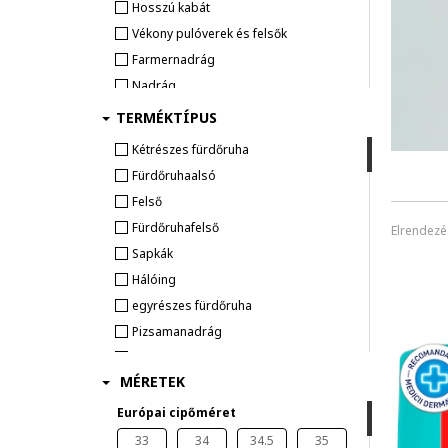
Hosszú kabát
Vékony pulóverek és felsők
Farmernadrág
Nadrág
Ing
TERMÉKTÍPUS
Kapucnis pulóver
Kétrészes fürdőruha
Blézer/Zakó
Fürdőruhaalsó
Szabadidőruhák
Felső
Overall
Fürdőruhafelső
Elrendezé
Póló
Sapkák
LEGGINGSEK
Hálóing
Felsők
egyrészes fürdőruha
Mellény
Pizsamanadrág
FÜRDŐRUHÁK ÉS FÜRDŐNADRÁGOK
Nadrágok
Bugyi
MÉRETEK
Pizsama
Zokni
Szett
Európai cipőméret
Harisnya
Szett
33
34
34.5
35