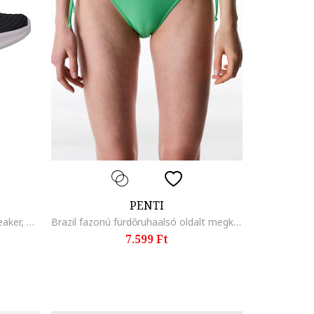
PENTI
Bobs Moda Flex hálós-kötött sneaker, Fekete
Brazil fazonú fürdőruhaalsó oldalt megkötős, Írzöld
7.599 Ft