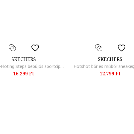
SKECHERS
SKECHERS
Uno Lite-Floting Steps bebújós sportcipő, Törtfehér
Hotshot bőr és műbőr sneaker
16.299 Ft
12.799 Ft