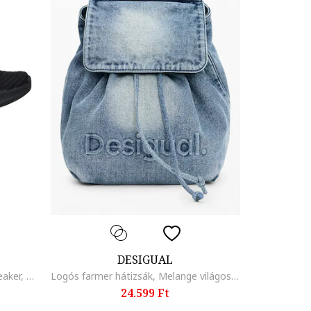
DESIGUAL
Bobs Moda Flex hálós-kötött sneaker, Koptatott fekete
Logós farmer hátizsák, Melange világoskék
24.599 Ft