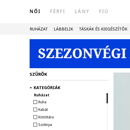
NŐI
FÉRFI
LÁNY
FIÚ
RUHÁZAT
LÁBBELIK
TÁSKÁK ÉS KIEGÉSZÍTŐK
SZŰRŐK
KATEGÓRIÁK
Ruházat
Ruha
Kabát
Kötöttáru
Szoknya