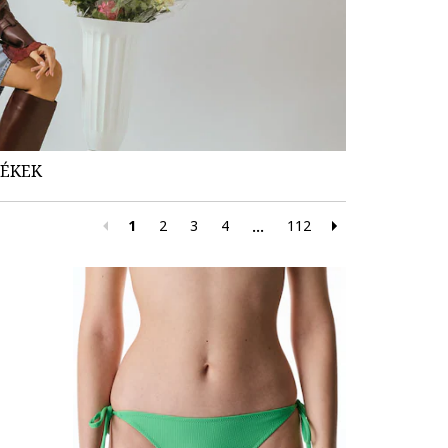
MÉKEK
1
2
3
4
112
...