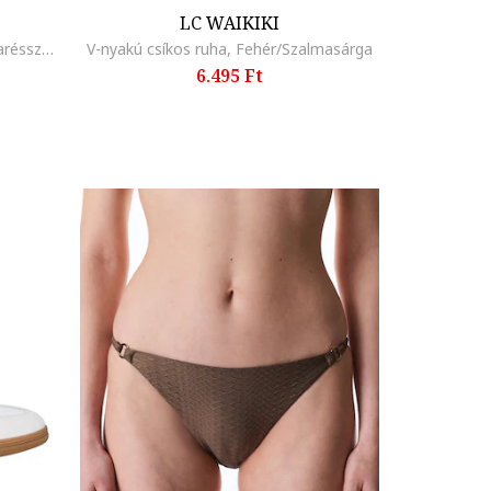
LC WAIKIKI
Pánt nélküli ruha hímzett szoknyarésszel, Fekete
V-nyakú csíkos ruha, Fehér/Szalmasárga
6.495 Ft