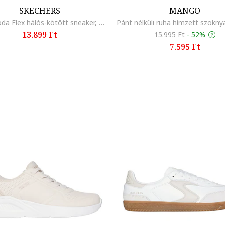
SKECHERS
MANGO
Bobs Moda Flex hálós-kötött sneaker, Világosszürke/Törtfehér
13.899 Ft
15.995 Ft
-
52%
7.595 Ft