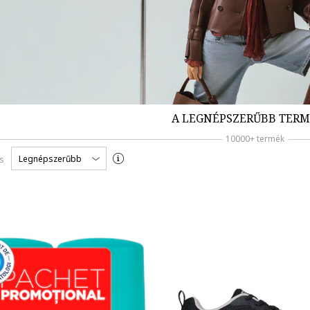
A LEGNÉPSZERŰBB TER
10000+ termék
Legnépszerűbb
s