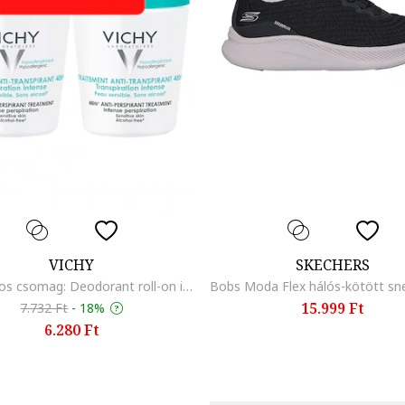
VICHY
SKECHERS
Promocios csomag: Deodorant roll-on izzadasgatlo 50 ml - 87854
15.999 Ft
7.732 Ft
-
18%
6.280 Ft