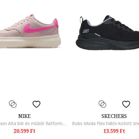
NIKE
SKECHERS
Court Vision Alta bőr és műbőr flatform sneaker, Rózsaszín/Púderrózsaszín
20.599 Ft
13.599 Ft