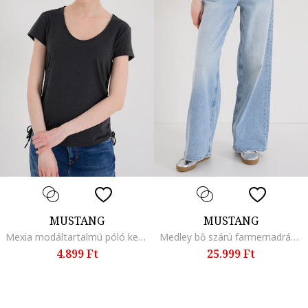
MUSTANG
MUSTANG
Mexia modáltartalmú póló kerek nyakrésszel, Antracitszürke
Medley bő szárú farmernadrág, Melange világoskék
4.899 Ft
25.999 Ft