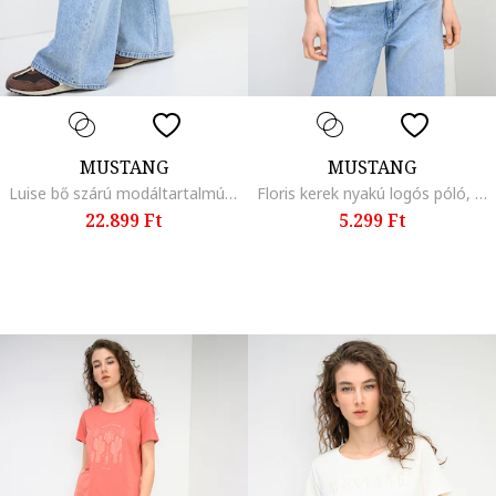
MUSTANG
MUSTANG
Luise bő szárú modáltartalmú farmernadrág, Pasztellkék
Floris kerek nyakú logós póló, Csontszín
22.899 Ft
5.299 Ft