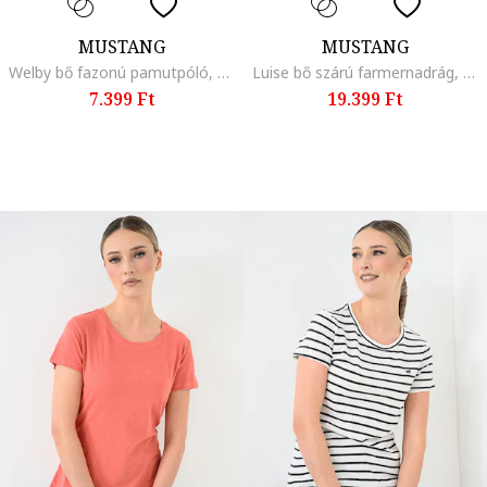
MUSTANG
MUSTANG
Welby bő fazonú pamutpóló, Halványpiros
Luise bő szárú farmernadrág, Melange szürke
7.399 Ft
19.399 Ft