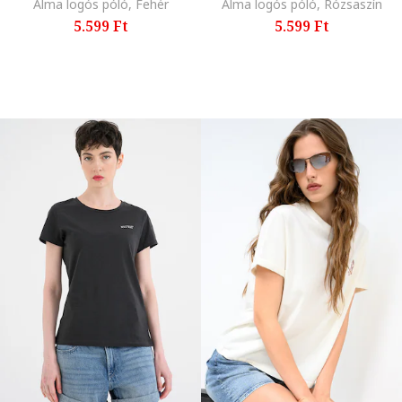
Alma logós póló, Fehér
Alma logós póló, Rózsaszín
5.599 Ft
5.599 Ft