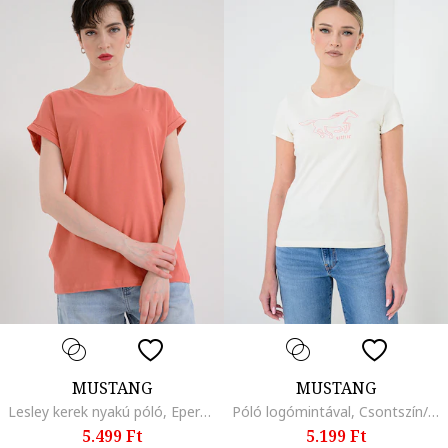
MUSTANG
MUSTANG
Lesley kerek nyakú póló, Eperszín
Póló logómintával, Csontszín/Halványpiros
5.499 Ft
5.199 Ft