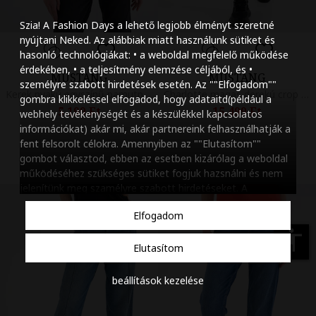
Szöveg méretének n
Szia! A Fashion Days a lehető legjobb élményt szeretné
Szöveg méretének c
nyújtani Neked. Az alábbiak miatt használunk sütiket és
hasonló technológiákat: • a weboldal megfelelő működése
Szóköz növelése
érdekében, • a teljesítmény elemzése céljából, és •
MUSTANG
MUSTANG
személyre szabott hirdetések esetén. Az ""Elfogadom""
Szóköz csökkentése
Kerek nyakú egyszínű pamutpóló, Csontszín
Charlotte magas derekú crop farmernadrág, Koptatott fekete
gombra klikkeléssel elfogadod, hogy adataitd(például a
5.199 Ft
15.499 Ft
webhely tevékenységét és a készülékkel kapcsolatos
Sortávolság növelés
információkat) akár mi, akár partnereink felhasználhatják a
fent felsorolt célokra. Amennyiben az ""Elutasítom""
Sortávolság csökken
gombot választod, ebben az esetben kizárólag a weboldal
működéséhez szükséges sütiket fogjuk hazsnálni és nem
Színek invertálása
jelenítünk meg szamélyre szabott hirdetéseket. A
beállításaidat bármikor módosíthatod, a ""Beállítások
Szürke színárnyalato
Elfogadom
kezelése"" gombra kattintva. Tudj meg többet
Cookie
Nagy kurzor
szabályzatunkról
.
accessibility
Elutasítom
Linkek aláhúzása
beállítások kezelése
Animációk letiltása