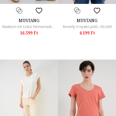
MUSTANG
MUSTANG
Madison bő szárú farmernadrág, Melange kék
Beverly V-nyakú póló, Vízzöld
16.599 Ft
4.199 Ft