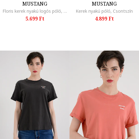
MUSTANG
MUSTANG
Floris kerek nyakú logós póló, Lazacszín
Kerek nyakú póló, Csontszín
5.699 Ft
4.899 Ft