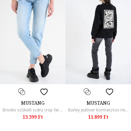
MUSTANG
MUSTANG
Brooks szűkülő szárú crop farmernadrág középmagas derékrésszel, Világoskék
Burley pulóver kontrasztos mintával, Fekete
13.399 Ft
11.899 Ft