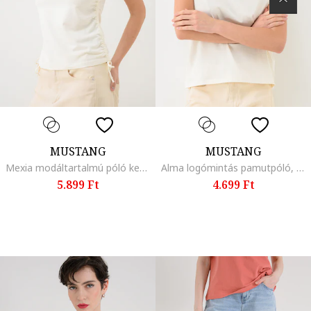
MUSTANG
MUSTANG
Mexia modáltartalmú póló kerek nyakrésszel, Krémszín
Alma logómintás pamutpóló, Világosbarna/Krémszín
5.899 Ft
4.699 Ft