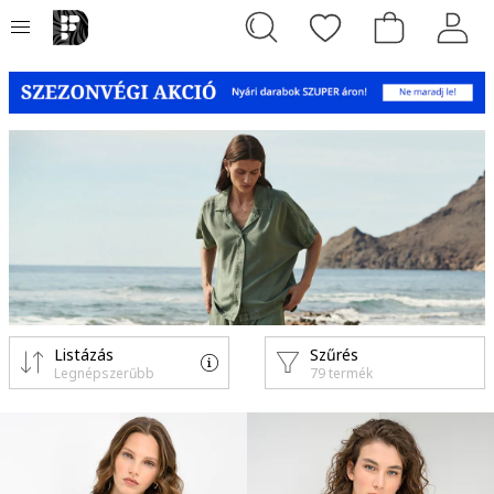
Listázás
Szűrés
Legnépszerűbb
79 termék