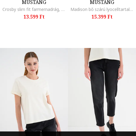
MUSTANG
MUSTANG
Crosby slim fit farmernadrág, Szürke
Madison bő szárú lyocelltartalmú farmernadrág, Királykék
13.599 Ft
15.399 Ft