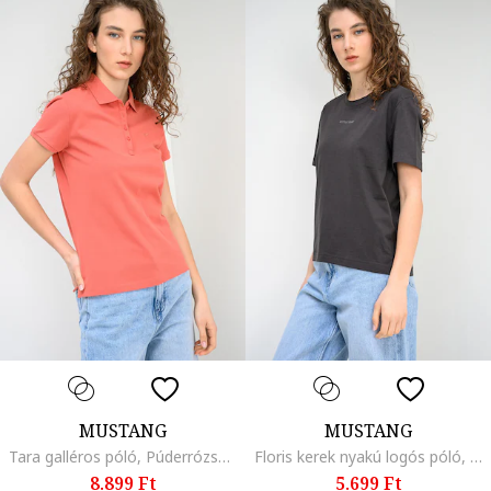
MUSTANG
MUSTANG
Tara galléros póló, Púderrózsaszín
Floris kerek nyakú logós póló, Mórszürke
8.899 Ft
5.699 Ft