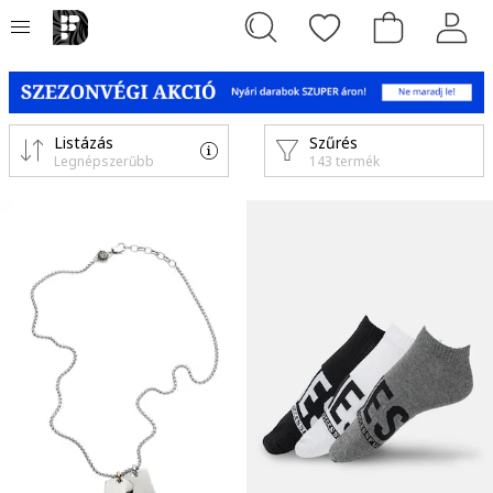
Listázás
Szűrés
Legnépszerűbb
143 termék