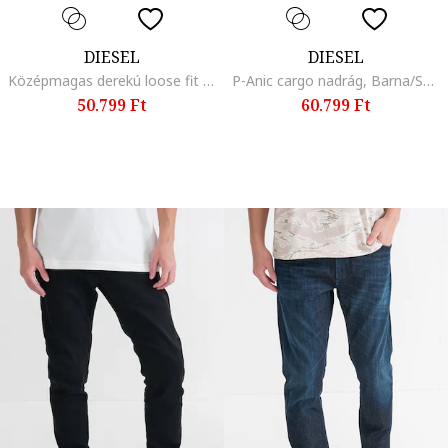
DIESEL
DIESEL
Középmagas derekú loose fit farmernadrág, Melange világoskék
P-Anic cargo nadrág, Barna/Sötét khaki
50.799 Ft
60.799 Ft