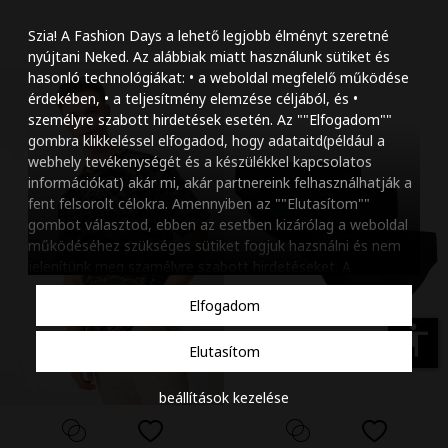
Szöveg méretének n
Szia! A Fashion Days a lehető legjobb élményt szeretné
Szöveg méretének c
nyújtani Neked. Az alábbiak miatt használunk sütiket és
hasonló technológiákat: • a weboldal megfelelő működése
Szóköz növelése
érdekében, • a teljesítmény elemzése céljából, és •
személyre szabott hirdetések esetén. Az ""Elfogadom""
Szóköz csökkentése
gombra klikkeléssel elfogadod, hogy adataitd(például a
webhely tevékenységét és a készülékkel kapcsolatos
Sortávolság növelés
információkat) akár mi, akár partnereink felhasználhatják a
fent felsorolt célokra. Amennyiben az ""Elutasítom""
Sortávolság csökken
gombot választod, ebben az esetben kizárólag a weboldal
működéséhez szükséges sütiket fogjuk hazsnálni és nem
Színek invertálása
jelenítünk meg szamélyre szabott hirdetéseket. A
beállításaidat bármikor módosíthatod, a ""Beállítások
Szürke színárnyalato
Elfogadom
kezelése"" gombra kattintva. Tudj meg többet
Cookie
Nagy kurzor
szabályzatunkról
.
accessibility
Elutasítom
Linkek aláhúzása
beállítások kezelése
Animációk letiltása