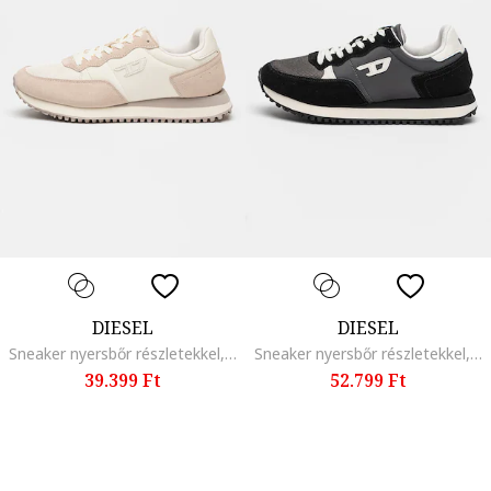
DIESEL
DIESEL
Sneaker nyersbőr részletekkel, Csontszín/Púderrózsaszín
Sneaker nyersbőr részletekkel, Fekete/Szürke
39.399 Ft
52.799 Ft