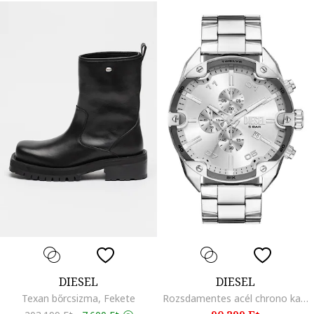
DIESEL
DIESEL
Texan bőrcsizma, Fekete
Rozsdamentes acél chrono karóra, Ezüstszín