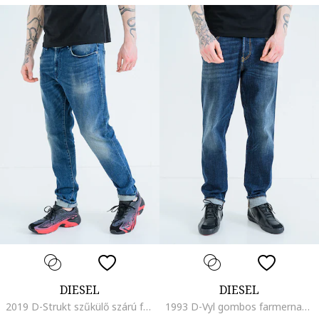
DIESEL
DIESEL
2019 D-Strukt szűkülő szárú farmernadrág mosott hatású részletekkel, Kék
1993 D-Vyl gombos farmernadrág, Sötétkék