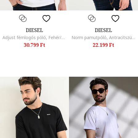
DIESEL
DIESEL
Adjust fémlogós póló, Fehér/Ezüstszín
Norm pamutpóló, Antracitszürke
30.799 Ft
22.199 Ft