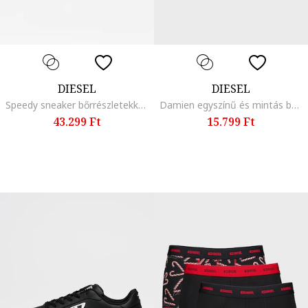
DIESEL
DIESEL
Speedy sneaker bőrrészletekkel, Piros/Fekete/Törtfehér
Damien egyszínű és mintás boxer szett - 3 db, Fekete/Világosszürke/Fehér
43.299 Ft
15.799 Ft