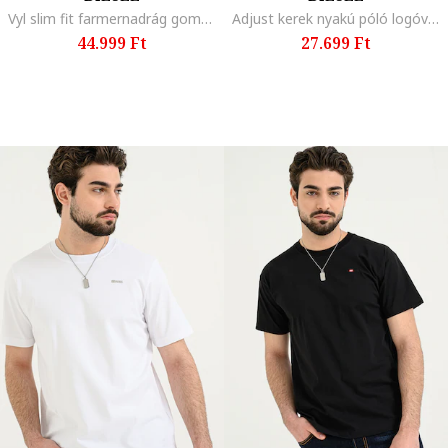
Vyl slim fit farmernadrág gombokkal, Tengerészkék
Adjust kerek nyakú póló logóval, Fekete/Ezüstszín
44.999 Ft
27.699 Ft