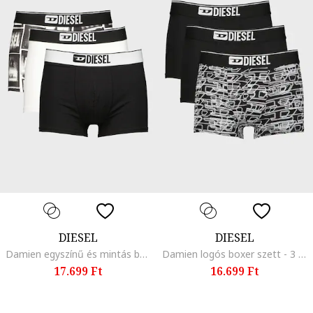
DIESEL
DIESEL
Damien egyszínű és mintás boxer szett - 3 db, Fekete/Fehér
Damien logós boxer szett - 3 db, Fekete/Fehér
17.699 Ft
16.699 Ft