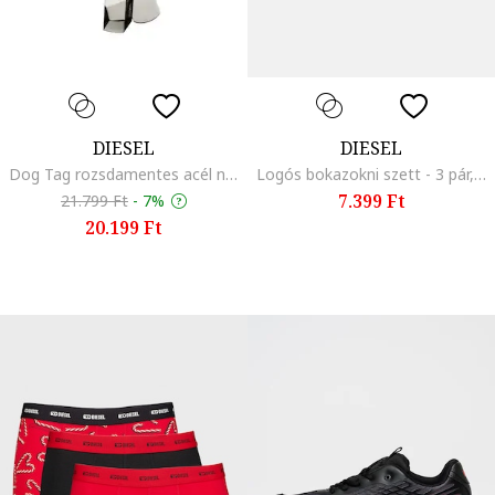
DIESEL
DIESEL
Dog Tag rozsdamentes acél nyaklánc dekoratív részletekkel
Logós bokazokni szett - 3 pár, Fehér/Fekete/Szürke
7.399 Ft
21.799 Ft
-
7%
20.199 Ft