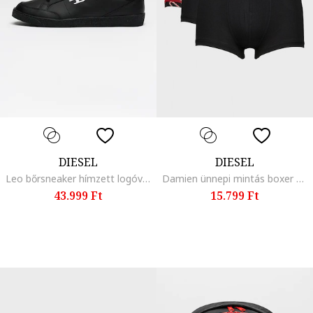
DIESEL
DIESEL
Leo bőrsneaker hímzett logóval, Fekete/Fehér
Damien ünnepi mintás boxer szett - 3 db, Piros/Fekete/Törtfehér
43.999 Ft
15.799 Ft