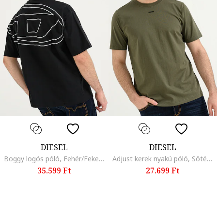
DIESEL
DIESEL
Boggy logós póló, Fehér/Fekete
Adjust kerek nyakú póló, Sötét khaki
35.599 Ft
27.699 Ft