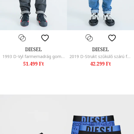
DIESEL
DIESEL
1993 D-Vyl farmernadrág gombokkal, Koptatott fekete
2019 D-Strukt szűkülő szárú farmernadrág, Kék
51.499 Ft
42.299 Ft