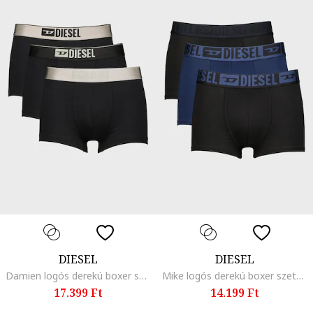
DIESEL
DIESEL
Damien logós derekú boxer szett - 3 db, Fekete/Világosszürke/Ezüstszín
Mike logós derekú boxer szett - 3 db, Fekete/Sötétkék
17.399 Ft
14.199 Ft