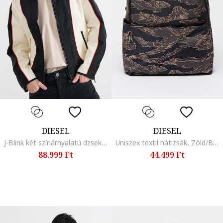
DIESEL
DIESEL
J-Blink két színárnyalatú dzseki, Fekete/Krémszín
Uniszex textil hátizsák, Zöld/Barna/Tengerészkék
88.999 Ft
44.499 Ft