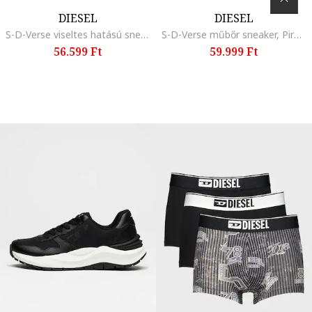
DIESEL
DIESEL
S-D-Verse viseltes hatású sneaker, Piros/Fekete
S-D-Verse műbőr sneaker, Piros/Fekete/Törtfehér
56.599 Ft
59.999 Ft