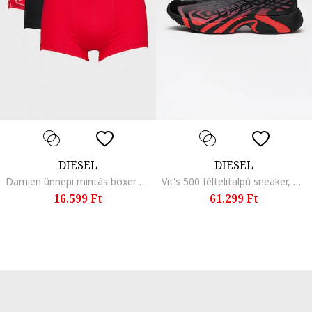
DIESEL
DIESEL
Damien ünnepi mintás boxer szett - 3 db, Piros/Koptatott fekete/Krémszín
Vit's 500 féltelitalpú sneaker, Piros/Fekete
16.599 Ft
61.299 Ft