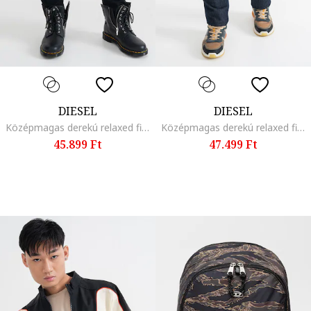
DIESEL
DIESEL
Középmagas derekú relaxed fit farmernadrág, Fekete
Középmagas derekú relaxed fit farmernadrág, Sötétkék
45.899 Ft
47.499 Ft