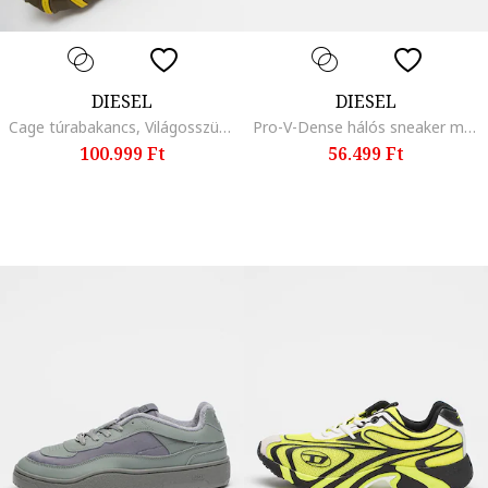
DIESEL
DIESEL
Cage túrabakancs, Világosszürke/Világoszöld
Pro-V-Dense hálós sneaker műbőr részletekkel, Zöld/Csontszín
100.999 Ft
56.499 Ft