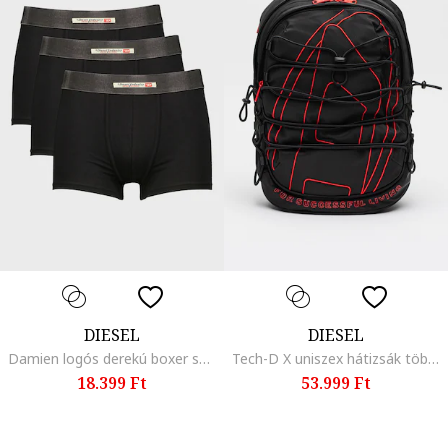
DIESEL
DIESEL
Damien logós derekú boxer szett - 3 db, Fekete/Sötétszürke
Tech-D X uniszex hátizsák több rekesszel, Piros/Fekete
18.399 Ft
53.999 Ft