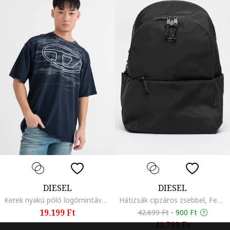
DIESEL
DIESEL
Kerek nyakú póló logómintával, Tengerészkék
Hátizsák cipzáros zsebbel, Fekete
19.199 Ft
42.699 Ft
-
900 Ft
41.799 Ft