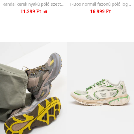
Randal kerek nyakú póló szett - 3 db, Fehér/Fekete/Szürke
T-Box normál fazonú póló logóval, Fekete
11.299 Ft
16.999 Ft
-tól