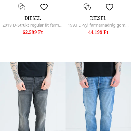
DIESEL
DIESEL
2019 D-Strukt regular fit farmernadrág, Koptatott fekete
1993 D-Vyl farmernadrág gombokkal, Kék
62.599 Ft
44.199 Ft