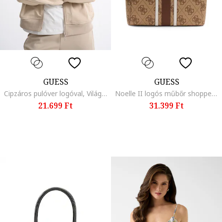
GUESS
GUESS
Cipzáros pulóver logóval, Világos tópbarna
Noelle II logós műbőr shopper fazonú táska, Barna/Törtfehér
21.699 Ft
31.399 Ft