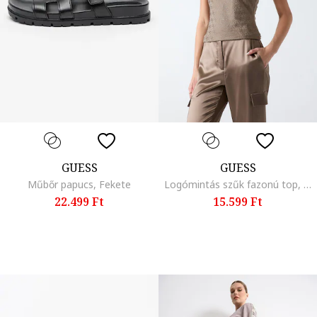
GUESS
GUESS
Műbőr papucs, Fekete
Logómintás szűk fazonú top, Aranyszín/Világosbarna
22.499 Ft
15.599 Ft