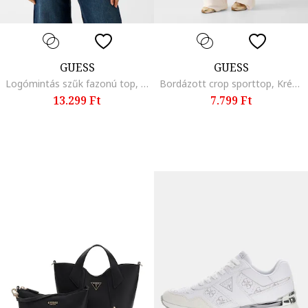
GUESS
GUESS
Logómintás szűk fazonú top, Fekete/Ezüstszín
Bordázott crop sporttop, Krémszín
13.299 Ft
7.799 Ft