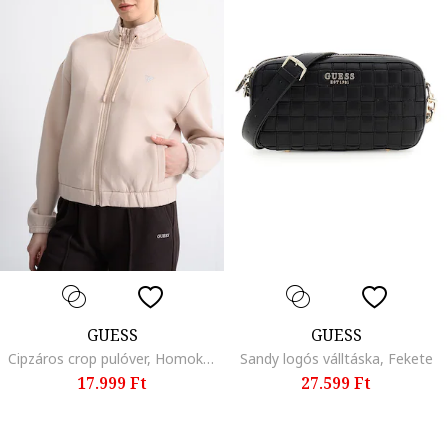
GUESS
GUESS
Cipzáros crop pulóver, Homokbarna/Ezüstszín
Sandy logós válltáska, Fekete
17.999 Ft
27.599 Ft