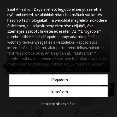
Szöveg méretének n
Szia! A Fashion Days a lehető legjobb élményt szeretné
Szöveg méretének c
nyújtani Neked. Az alábbiak miatt használunk sütiket és
hasonló technológiákat: • a weboldal megfelelő működése
Szóköz növelése
érdekében, • a teljesítmény elemzése céljából, és •
személyre szabott hirdetések esetén. Az ""Elfogadom""
Szóköz csökkentése
gombra klikkeléssel elfogadod, hogy adataitd(például a
webhely tevékenységét és a készülékkel kapcsolatos
Sortávolság növelés
információkat) akár mi, akár partnereink felhasználhatják a
fent felsorolt célokra. Amennyiben az ""Elutasítom""
Sortávolság csökken
gombot választod, ebben az esetben kizárólag a weboldal
működéséhez szükséges sütiket fogjuk hazsnálni és nem
Színek invertálása
jelenítünk meg szamélyre szabott hirdetéseket. A
beállításaidat bármikor módosíthatod, a ""Beállítások
Szürke színárnyalato
Elfogadom
kezelése"" gombra kattintva. Tudj meg többet
Cookie
Nagy kurzor
szabályzatunkról
.
accessibility
Elutasítom
Linkek aláhúzása
beállítások kezelése
Animációk letiltása