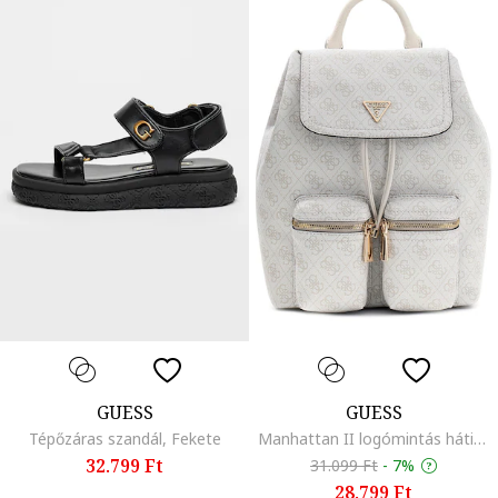
GUESS
GUESS
Tépőzáras szandál, Fekete
Manhattan II logómintás hátizsák, Világosszürke
32.799 Ft
31.099 Ft
-
7%
28.799 Ft