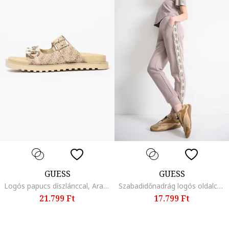
GUESS
GUESS
Logós papucs díszlánccal, Aranyszín/Világosbarna
Szabadidőnadrág logós oldalcsíkokkal, Púderlila
21.799 Ft
17.799 Ft