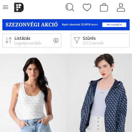
Listázás
Szűrés
Legnépszerűbb
2112 termék