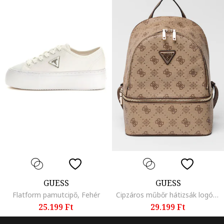
GUESS
GUESS
Flatform pamutcipő, Fehér
Cipzáros műbőr hátizsák logómintával, Sötétbarna/Homokbarna
25.199 Ft
29.199 Ft