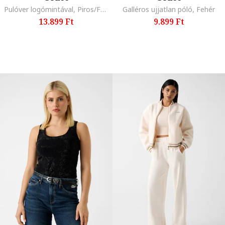
Pulóver logómintával, Piros/Fehér
Galléros ujjatlan póló, Fehér
13.899 Ft
9.899 Ft