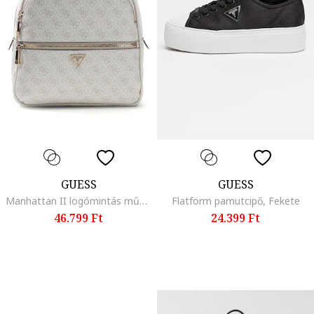
GUESS
GUESS
Manhattan II logómintás műbőr hátizsák, Világosszürke
Flatform pamutcipő, Fekete
46.799 Ft
24.399 Ft