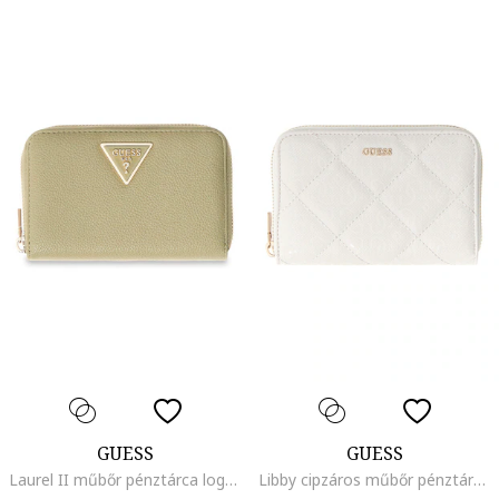
GUESS
GUESS
Laurel II műbőr pénztárca logós részlettel, Halványzöld
Libby cipzáros műbőr pénztárca, Törtfehér