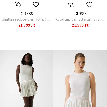
GUESS
GUESS
Ujjatlan szűkített miniruha, Halványzöld
Rövid ujjú pamuttartalmú ruha logóval, Sötétkék/Fehér
21.799 Ft
21.599 Ft