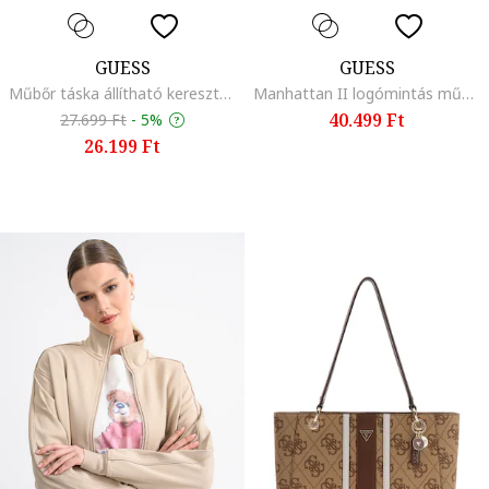
GUESS
GUESS
Műbőr táska állítható keresztpánttal, Halvány rózsaszín
Manhattan II logómintás műbőr hátizsák, Törtfehér
40.499 Ft
27.699 Ft
-
5%
26.199 Ft