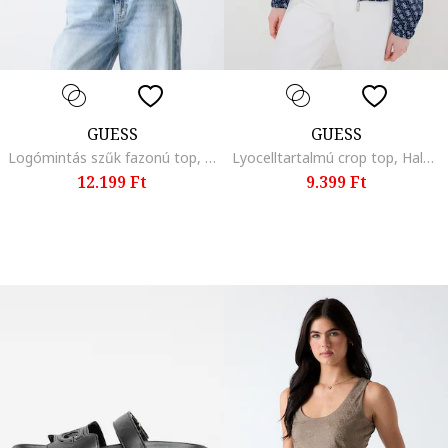
GUESS
GUESS
Logómintás szűk fazonú top, Világosszürke/Fehér
Lyocelltartalmú crop top, Halványkék
12.199 Ft
9.399 Ft