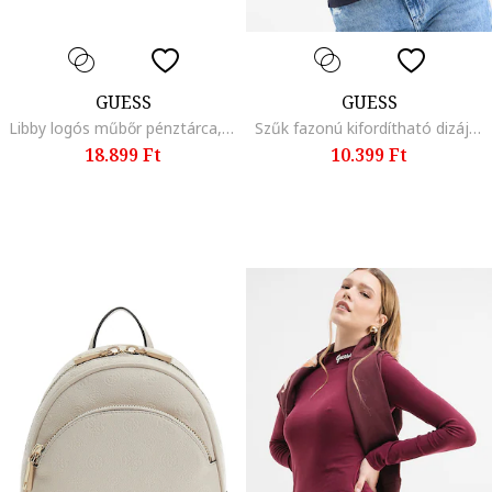
GUESS
GUESS
Libby logós műbőr pénztárca, Fekete
Szűk fazonú kifordítható dizájnú felső, Sötétkék
18.899 Ft
10.399 Ft