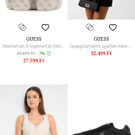
GUESS
GUESS
Manhattan II logómintás hátizsák, Világosszürke/Tópbarna
Gyapjútartalmú ujjatlan miniruha, Fekete
32.499 Ft
29.699 Ft
-
7%
27.599 Ft