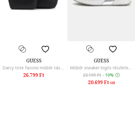
GUESS
GUESS
Darcy tote fazonú műbőr táska kivehető kistáskával, Fekete
Műbőr sneaker logós részletekkel, Fehér/Ezüstszín
26.799 Ft
23.199 Ft
-
10%
20.699 Ft
-tól