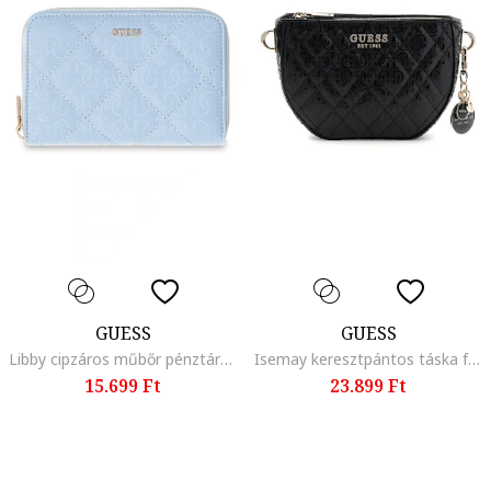
GUESS
GUESS
Libby cipzáros műbőr pénztárca, Pasztellkék
Isemay keresztpántos táska fémlogóval, Fekete
15.699 Ft
23.899 Ft