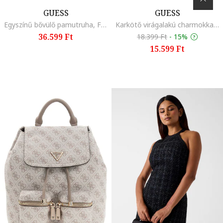
GUESS
GUESS
Egyszínű bővülő pamutruha, Fehér
Karkötő virágalakú charmokkal és cirkóniával díszítve, Aranyszín/Sárga/Narancssárga
36.599 Ft
18.399 Ft
-
15%
15.599 Ft