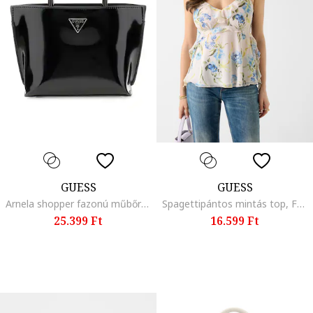
GUESS
GUESS
Arnela shopper fazonú műbőr táska, Fekete
Spagettipántos mintás top, Fehér/Zöld
25.399 Ft
16.599 Ft