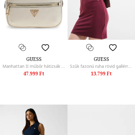
GUESS
GUESS
Manhattan II műbőr hátizsák két külső zsebbel, Törtfehér
Szűk fazonú ruha rövid gallérral, Bíborszín
47.999 Ft
13.799 Ft