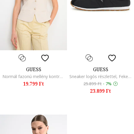
GUESS
GUESS
Normál fazonú mellény kontrasztos gombokkal, Világosbézs
Sneaker logós részlettel, Fekete
19.799 Ft
25.899 Ft
-
7%
23.899 Ft