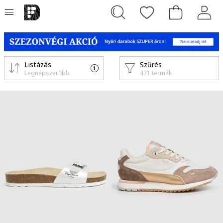
Listázás
Szűrés
Legnépszerűbb
471 termék