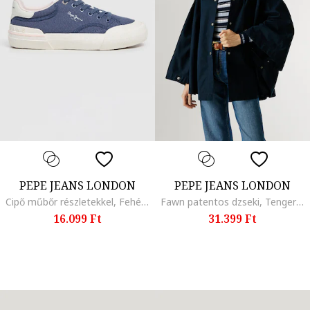
PEPE JEANS LONDON
PEPE JEANS LONDON
Cipő műbőr részletekkel, Fehér/Sötétkék
Fawn patentos dzseki, Tengerészkék
16.099 Ft
31.399 Ft