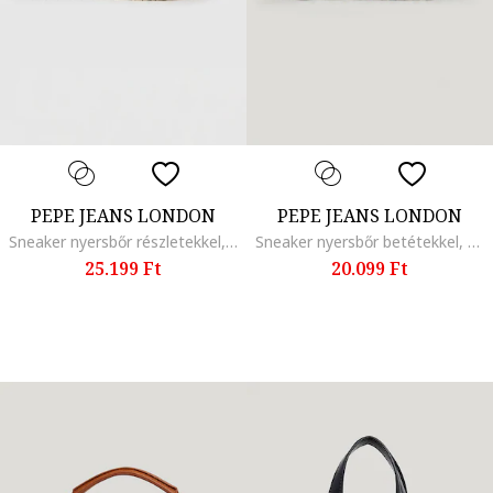
PEPE JEANS LONDON
PEPE JEANS LONDON
Sneaker nyersbőr részletekkel, Púderkék/Levendulakék/Világosbézs
Sneaker nyersbőr betétekkel, Világosszürke/Élénk rózsaszín/Mentazöld
25.199 Ft
20.099 Ft