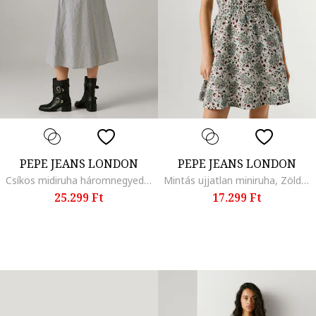
PEPE JEANS LONDON
PEPE JEANS LONDON
Csíkos midiruha háromnegyedes ujjakkal, Fehér/Tengerészkék
Mintás ujjatlan miniruha, Zöld/Konyakbarna
25.299 Ft
17.299 Ft