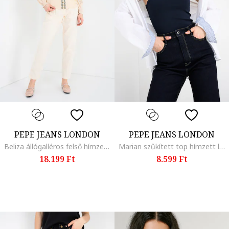
PEPE JEANS LONDON
PEPE JEANS LONDON
Beliza állógalléros felső hímzett részletekkel, Világosbézs/Tengerészkék
Marian szűkített top hímzett logóval, Sötétkék
18.199 Ft
8.599 Ft