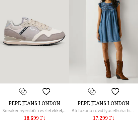
PEPE JEANS LONDON
PEPE JEANS LONDON
Sneaker nyersbőr részletekkel, Fehér/Fekete/Púderlila
Bő fazonú rövid lyocellruha hímzett részletekkel, Sötétkék
18.699 Ft
17.299 Ft