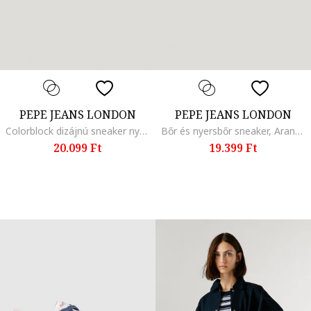
PEPE JEANS LONDON
PEPE JEANS LONDON
Colorblock dizájnú sneaker nyersbőr betétekkel, Fehér/Fahéjbarna/Halványsárga/Homokbarna
Bőr és nyersbőr sneaker, Aranyszín/Fekete/Tevebarna
20.099 Ft
19.399 Ft