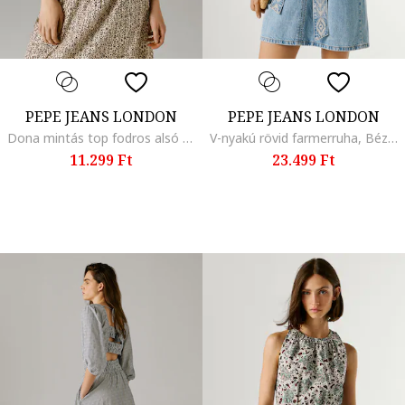
PEPE JEANS LONDON
PEPE JEANS LONDON
Dona mintás top fodros alsó szegéllyel, Barna/Bézs
V-nyakú rövid farmerruha, Bézs/Melange világoskék
11.299 Ft
23.499 Ft