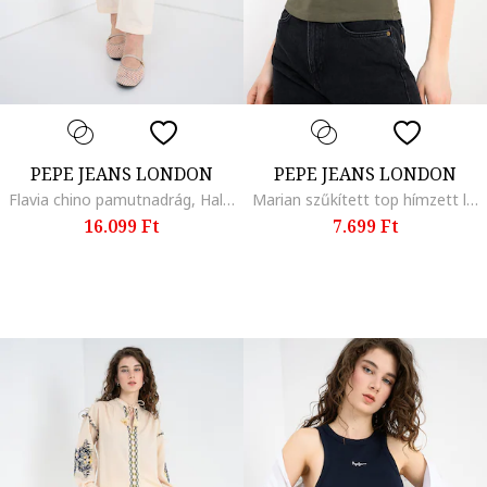
PEPE JEANS LONDON
PEPE JEANS LONDON
Flavia chino pamutnadrág, Halványsárga
Marian szűkített top hímzett logóval, Sötét khaki
16.099 Ft
7.699 Ft