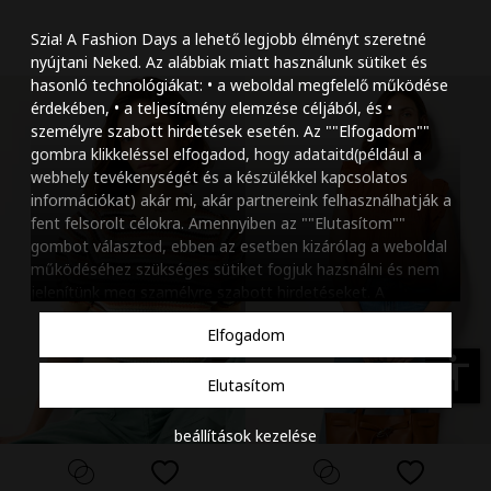
Szöveg méretének n
Szia! A Fashion Days a lehető legjobb élményt szeretné
Szöveg méretének c
nyújtani Neked. Az alábbiak miatt használunk sütiket és
hasonló technológiákat: • a weboldal megfelelő működése
Szóköz növelése
érdekében, • a teljesítmény elemzése céljából, és •
személyre szabott hirdetések esetén. Az ""Elfogadom""
Szóköz csökkentése
gombra klikkeléssel elfogadod, hogy adataitd(például a
webhely tevékenységét és a készülékkel kapcsolatos
Sortávolság növelés
információkat) akár mi, akár partnereink felhasználhatják a
fent felsorolt célokra. Amennyiben az ""Elutasítom""
Sortávolság csökken
gombot választod, ebben az esetben kizárólag a weboldal
működéséhez szükséges sütiket fogjuk hazsnálni és nem
Színek invertálása
jelenítünk meg szamélyre szabott hirdetéseket. A
beállításaidat bármikor módosíthatod, a ""Beállítások
Szürke színárnyalato
Elfogadom
kezelése"" gombra kattintva. Tudj meg többet
Cookie
Nagy kurzor
szabályzatunkról
.
accessibility
Elutasítom
Linkek aláhúzása
beállítások kezelése
Animációk letiltása