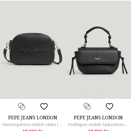
PEPE JEANS LONDON
PEPE JEANS LONDON
Keresztpántos műbőr táska logómintával, Fekete
Fedőlapos műbőr táska keresztpánttal, Fekete