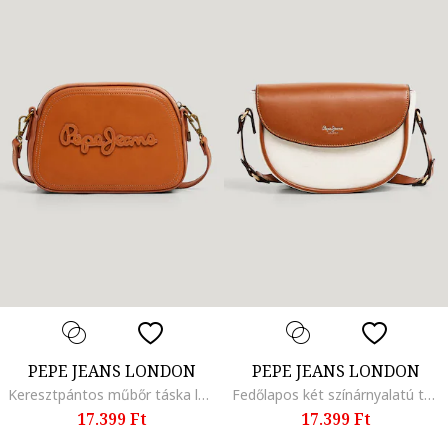
PEPE JEANS LONDON
PEPE JEANS LONDON
Keresztpántos műbőr táska logómintával, Fahéjbarna
Fedőlapos két színárnyalatú táska keresztpánttal, Fahéjbarna/Krémszín
17.399 Ft
17.399 Ft