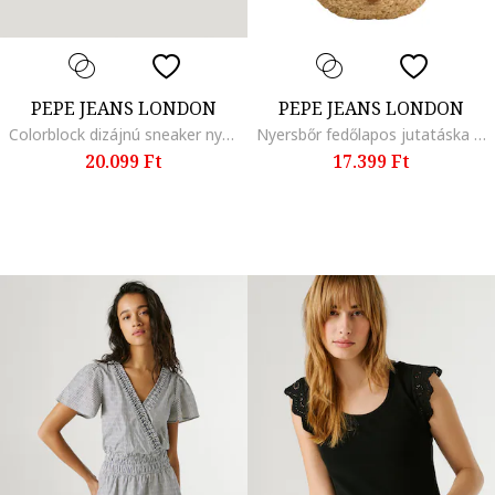
PEPE JEANS LONDON
PEPE JEANS LONDON
Colorblock dizájnú sneaker nyersbőr betétekkel, Pasztellkék/Halványkék/Púderrózsaszín/Tengerészkék
Nyersbőr fedőlapos jutatáska keresztpánttal, Barna/Szalmasárga
20.099 Ft
17.399 Ft