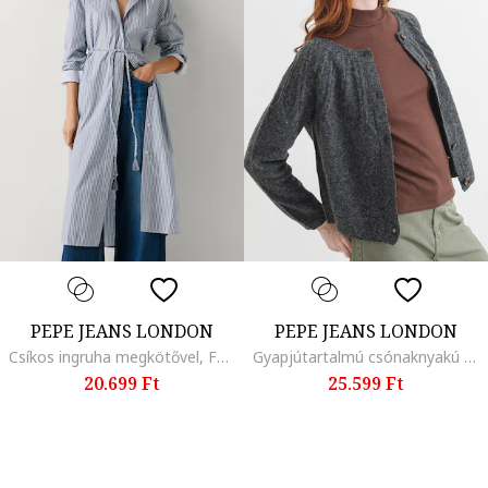
PEPE JEANS LONDON
PEPE JEANS LONDON
Csíkos ingruha megkötővel, Fehér/Kék
Gyapjútartalmú csónaknyakú kardigán, Melange sötétszürke
20.699 Ft
25.599 Ft