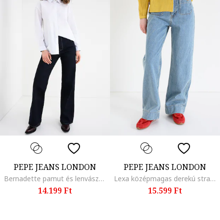
PEPE JEANS LONDON
PEPE JEANS LONDON
Bernadette pamut és lenvászon ing, Fehér
Lexa középmagas derekú straight fit farmernadrág, Világoskék
14.199 Ft
15.599 Ft