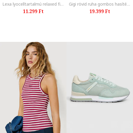
Lexa lyocelltartalmú relaxed fit bermuda farmernadrág, Csontszín
Gigi rövid ruha gombos hasítékkal, Fehér
11.299 Ft
19.399 Ft