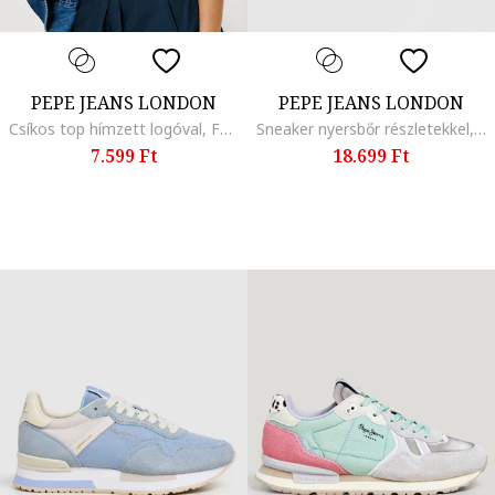
PEPE JEANS LONDON
PEPE JEANS LONDON
Csíkos top hímzett logóval, Fehér/Sötét rózsaszín
Sneaker nyersbőr részletekkel, Halványsárga/Halványzöld
7.599 Ft
18.699 Ft