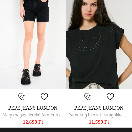
PEPE JEANS LONDON
PEPE JEANS LONDON
Mary magas derekú farmer rövidnadrág, Koptatott fekete
Pamuting hímzett virágokkal, Fekete
12.699 Ft
11.599 Ft