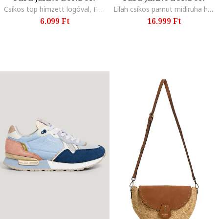
Csíkos top hímzett logóval, Fehér/Tengerészkék
Lilah csíkos pamut midiruha hasítékkal a hátoldalán, Narancssárga/Világosbézs
6.099 Ft
16.999 Ft