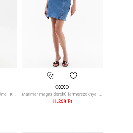
OXXO
Bővülő fazonú szoknya húzózsinórral, Krémszín
Marimar magas derekú farmerszoknya, Kék
11.299 Ft