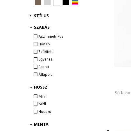
Táska
STÍLUS
Kiegészítő
KALAP & SAPKA
SZABÁS
Ékszer
Aszimmetrikus
Bővülő
Szűkített
Egyenes
Rakott
Átlapolt
HOSSZ
Mini
Midi
Hosszú
MINTA