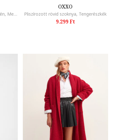
OXXO
Farmerszoknya hasítékkal az elején, Melange kék
Pliszírozott rövid szoknya, Tengerészkék
9.299 Ft