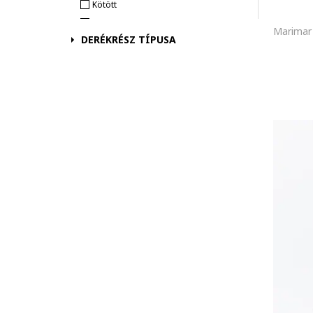
Kötött
Szintetikus
DERÉKRÉSZ TÍPUSA
Műbőr
Akril