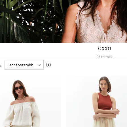
OXXO
95 termék
Legnépszerűbb
s