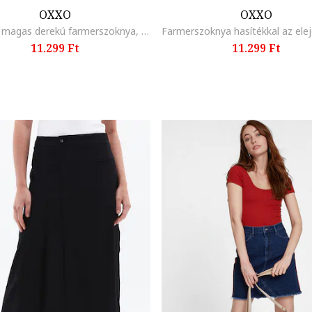
OXXO
OXXO
Marimar magas derekú farmerszoknya, Sötétkék
11.299 Ft
11.299 Ft