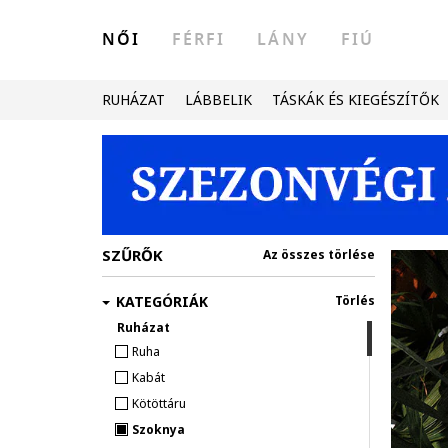
NŐI
FÉRFI
LÁNY
FIÚ
RUHÁZAT
LÁBBELIK
TÁSKÁK ÉS KIEGÉSZÍTŐK
SZŰRŐK
Az összes törlése
KATEGÓRIÁK
Törlés
Ruházat
Ruha
Kabát
Kötöttáru
Szoknya