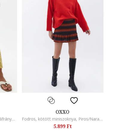
OXXO
Fodros lyocell anyagú szoknya, Sáfránysárga/Sötétpiros/Pisztáciazöld
Fodros, kötött miniszoknya, Piros/Narancssárga/Tengerészkék
5.899 Ft