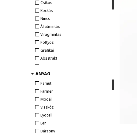
Csíkos
Kockás
Nincs
Állatmintás
Virágmintás
Pöttyös
Grafikai
Absztrakt
Mintás
ANYAG
Batikolt
Pamut
Farmer
Modál
Viszkóz
Lyocell
Len
Bársony