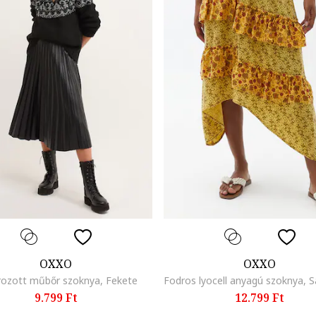
OXXO
OXXO
írozott műbőr szoknya, Fekete
9.799 Ft
12.799 Ft