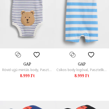
GAP
GAP
Rövid ujjú mintás body, Pasztellkék/Törtfehér
Csíkos body logóval, Pasztellkék/Fehér
8.999 Ft
8.999 Ft