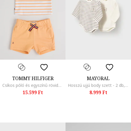
TOMMY HILFIGER
MAYORAL
Csíkos póló és egyszínű rövidnadrág szett - 2 részes, Fehér/Mandarinszín
Hosszú ujjú body szett - 2 db, Világosbézs
15.599 Ft
8.999 Ft