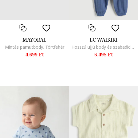
MAYORAL
LC WAIKIKI
Mintás pamutbody, Törtfehér
Hosszú ujjú body és szabadidőnadrág szett, Fehér/Kék
4.699 Ft
5.495 Ft