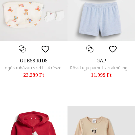
GUESS KIDS
GAP
Logós ruházati szett - 4 részes, Törtfehér
Rövid ujjú pamuttartalmú ing és rövidnadrág szett, Pasztellkék
23.299 Ft
11.999 Ft