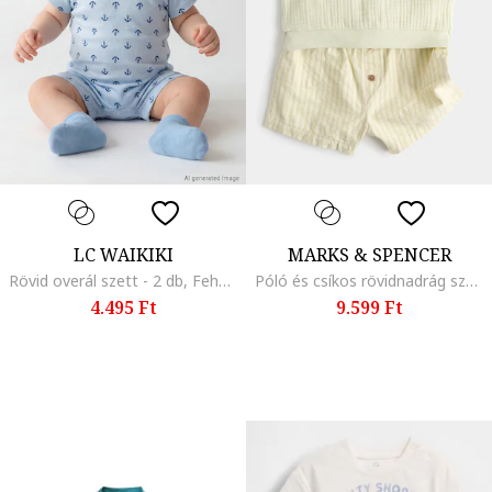
LC WAIKIKI
MARKS & SPENCER
Rövid overál szett - 2 db, Fehér/Kék
Póló és csíkos rövidnadrág szett - 2 részes, Világosbézs
4.495 Ft
9.599 Ft