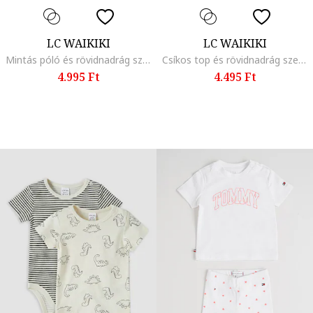
LC WAIKIKI
LC WAIKIKI
Mintás póló és rövidnadrág szett - 2 részes, Pezsgőbézs/Vörösesbarna
Csíkos top és rövidnadrág szett, Hamuszürke/Törtfehér
4.995 Ft
4.495 Ft