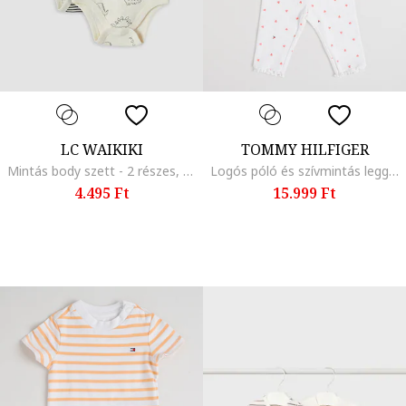
LC WAIKIKI
TOMMY HILFIGER
Mintás body szett - 2 részes, Sötétszürke/Világosbézs
Logós póló és szívmintás leggings szett - 2 részes, Fehér/Fukszia
4.495 Ft
15.999 Ft