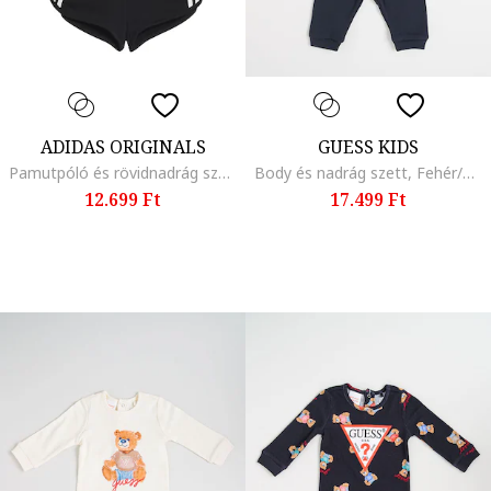
ADIDAS ORIGINALS
GUESS KIDS
Pamutpóló és rövidnadrág szett - 2 részes, Fehér, Fekete,
Body és nadrág szett, Fehér/Sötétkék
12.699 Ft
17.499 Ft