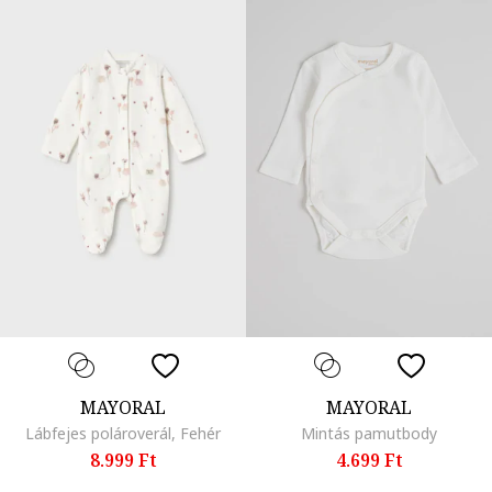
MAYORAL
MAYORAL
Lábfejes polároverál, Fehér
Mintás pamutbody
8.999 Ft
4.699 Ft