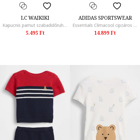
LC WAIKIKI
ADIDAS SPORTSWEAR
Kapucnis pamut szabadidőruha, Bézs/Tevebarna
Essentials Climacool cipzáros szabadidőruha, Piros/Fekete
5.495 Ft
14.899 Ft