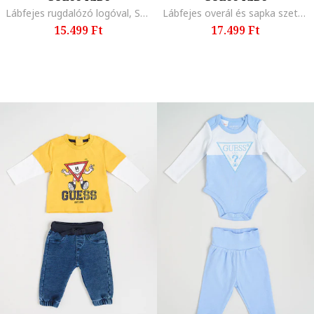
Lábfejes rugdalózó logóval, Sötétzöld
Lábfejes overál és sapka szett hímzett logóval, Csontszín
15.499 Ft
17.499 Ft