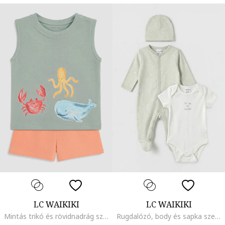
LC WAIKIKI
LC WAIKIKI
Mintás trikó és rövidnadrág szett, Lazacszín/Hamuszürke
Rugdalózó, body és sapka szett - 3 részes, Hamuszürke/Törtfehér