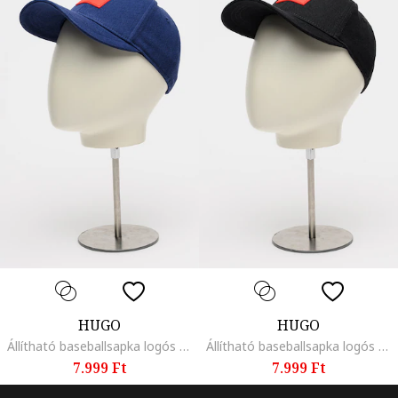
HUGO
HUGO
Állítható baseballsapka logós foltrátéttel, Piros/Tengerészkék
Állítható baseballsapka logós foltrátéttel, Piros/Fekete
7.999 Ft
7.999 Ft