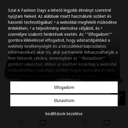
Szöveg méretének n
Szia! A Fashion Days a lehető legjobb élményt szeretné
Szöveg méretének c
nyújtani Neked. Az alábbiak miatt használunk sütiket és
hasonló technológiákat: • a weboldal megfelelő működése
Szóköz növelése
érdekében, • a teljesítmény elemzése céljából, és •
személyre szabott hirdetések esetén. Az ""Elfogadom""
Szóköz csökkentése
gombra klikkeléssel elfogadod, hogy adataitd(például a
webhely tevékenységét és a készülékkel kapcsolatos
Sortávolság növelés
információkat) akár mi, akár partnereink felhasználhatják a
fent felsorolt célokra. Amennyiben az ""Elutasítom""
Sortávolság csökken
gombot választod, ebben az esetben kizárólag a weboldal
működéséhez szükséges sütiket fogjuk hazsnálni és nem
Színek invertálása
jelenítünk meg szamélyre szabott hirdetéseket. A
beállításaidat bármikor módosíthatod, a ""Beállítások
Szürke színárnyalato
Elfogadom
kezelése"" gombra kattintva. Tudj meg többet
Cookie
Nagy kurzor
szabályzatunkról
.
accessibility
Elutasítom
Linkek aláhúzása
beállítások kezelése
Animációk letiltása