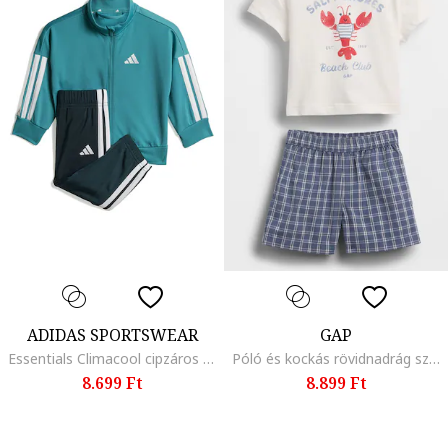
ADIDAS SPORTSWEAR
GAP
Essentials Climacool cipzáros szabadidőruha, Fehér/Sötétzöld/Perzsazöld
Póló és kockás rövidnadrág szett - 2 részes, Királykék/Fehér
8.699 Ft
8.899 Ft