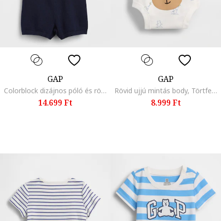
GAP
GAP
Colorblock dizájnos póló és rövidnadrág szett - 2 részes, Piros/Tengerészkék
Rövid ujjú mintás body, Törtfehér/Világoskék
14.699 Ft
8.999 Ft