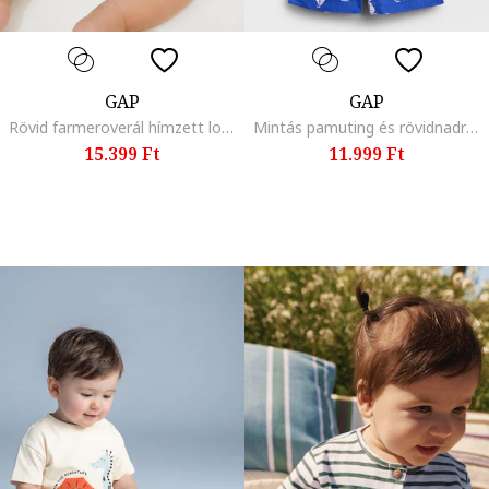
GAP
GAP
Rövid farmeroverál hímzett logóval, Sötétkék
Mintás pamuting és rövidnadrág szett, Királykék,
15.399 Ft
11.999 Ft