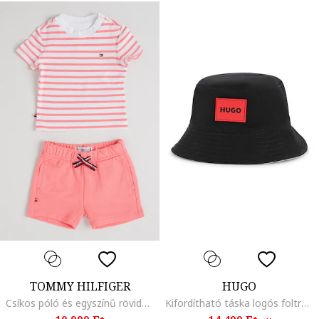
TOMMY HILFIGER
HUGO
Csíkos póló és egyszínű rövidnadrág szett - 2 részes, Fehér/Fukszia
Kifordítható táska logós foltrátéttel, Fehér, Fekete,