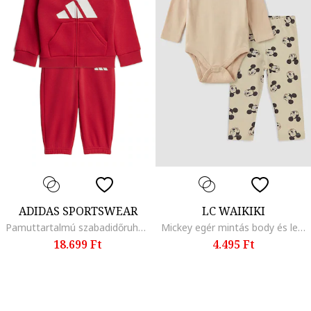
ADIDAS SPORTSWEAR
LC WAIKIKI
Pamuttartalmú szabadidőruha cipzáros felsővel
Mickey egér mintás body és leggings szett - 2 részes, Tevebarna
18.699 Ft
4.495 Ft