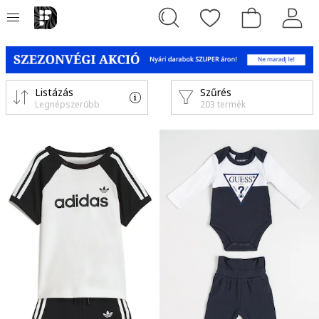
Listázás
Szűrés
Legnépszerűbb
203 termék