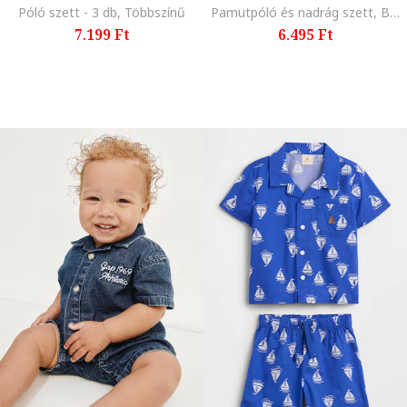
Póló szett - 3 db, Többszínű
Pamutpóló és nadrág szett, Bézs/Törtfehér
7.199 Ft
6.495 Ft