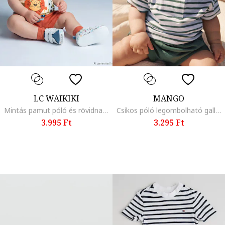
LC WAIKIKI
MANGO
Mintás pamut póló és rövidnadrág szett, Pasztellkék/Narancssárga/Törtfehér
Csíkos póló legombolható gallérral, Sötétzöld/Törtfehér
3.995 Ft
3.295 Ft