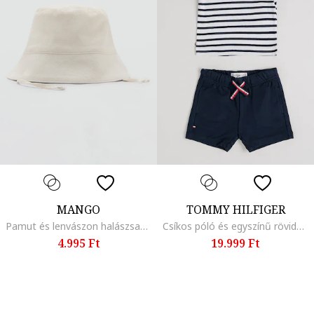
MANGO
TOMMY HILFIGER
Pamut és lenvászon halászsapka, Törtfehér
Csíkos póló és egyszínű rövidnadrág szett - 2 részes, Fehér/Sötétkék
4.995 Ft
19.999 Ft