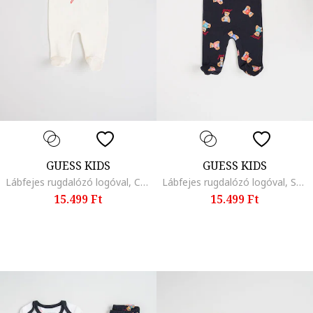
GUESS KIDS
GUESS KIDS
Lábfejes rugdalózó logóval, Csontszín
Lábfejes rugdalózó logóval, Sötétkék
15.499 Ft
15.499 Ft