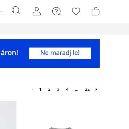
...
1
2
3
4
22
...