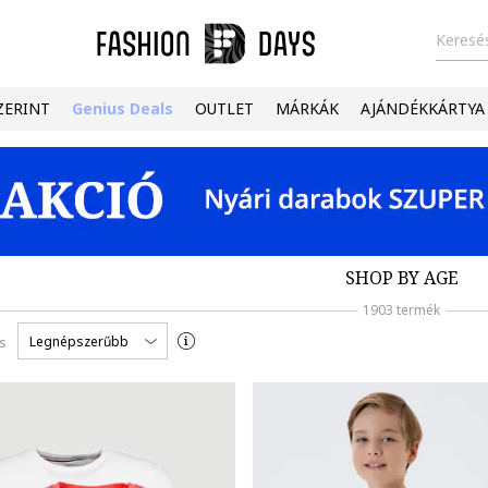
Keresés
ZERINT
Genius Deals
OUTLET
MÁRKÁK
AJÁNDÉKKÁRTYA
SHOP BY AGE
1903 termék
Legnépszerűbb
s