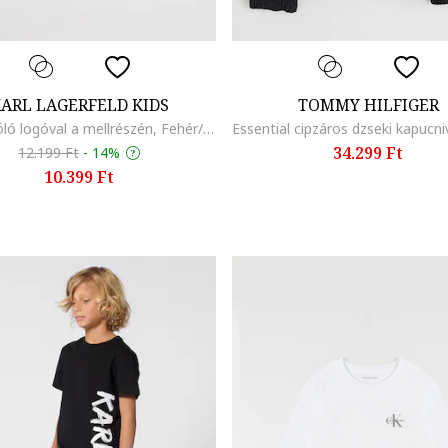
ARL LAGERFELD KIDS
TOMMY HILFIGER
Pamutpóló logóval a mellrészén, Fehér/Fekete
34.299 Ft
12.199 Ft
-
14%
10.399 Ft