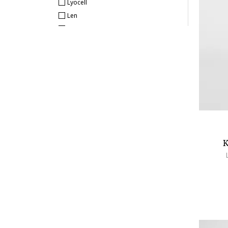
Lyocell
NAME IT
Len
Napapijri
Kötött
Nike
Szintetikus
Original Marines
Műbőr
OVS
Organikus pamut
Penti
Akril
Pepe Jeans London
Fenntartható
QUIKSILVER
s.Oliver
Sarabanda
K
Sprayground
Tom Tailor
Tommy Hilfiger
U.S. Polo Assn.
Under Armour