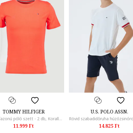
TOMMY HILFIGER
U.S. POLO ASSN.
Normál fazonú póló szett - 2 db, Korallszín/Fehér
11.999 Ft
14.825 Ft