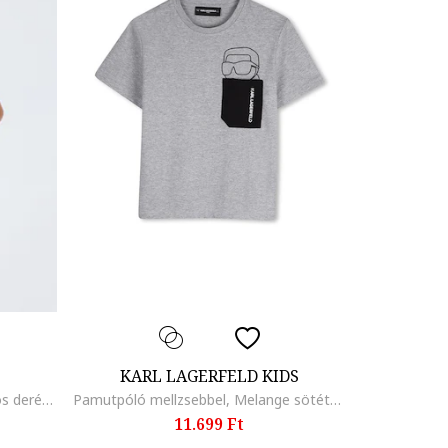
KARL LAGERFELD KIDS
Rövid szabadidőruha húzózsinóros derékrésszel, Fehér/Sötétkék
Pamutpóló mellzsebbel, Melange sötétszürke
11.699 Ft