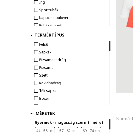
Ing
Sportruhák
Kapucnis pulóver
Ruházati szett
Nadrág & overall
TERMÉKTÍPUS
Rövidnadrág
Felső
Fehérnemű
Sapkák
FÜRDŐRUHÁK ÉS FÜRDŐNADRÁGOK
Pizsamanadrág
Otthoni viselet
Pizsama
Szett
Kiegészítő
KALAP & SAPKA
Rövidnadrág
Kesztyű
Téli sapka
Boxer
Alsónemű
MÉRETEK
Kardigán
Kabát
Gyermek - magasság szerinti méret
Kalap
44 - 56 cm
57 - 62 cm
69 - 74 cm