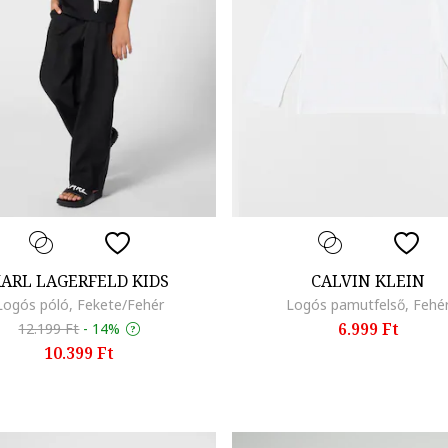
ARL LAGERFELD KIDS
CALVIN KLEIN
Logós póló, Fekete/Fehér
Logós pamutfelső, Fehé
6.999 Ft
12.199 Ft
-
14%
10.399 Ft