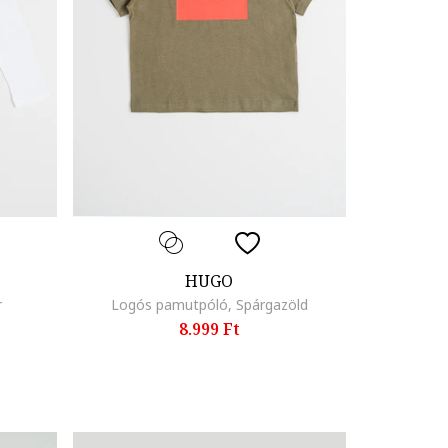
HUGO
r
Logós pamutpóló, Spárgazöld
8.999 Ft