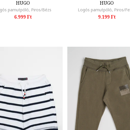
HUGO
HUGO
gós pamutpóló, Piros/Bézs
Logós pamutpóló, Piros/Fe
6.999 Ft
9.199 Ft