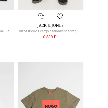
JACK & JONES
Essential cipzáros dzseki kapucnival, Fekete
Húzózsinóros cargo szabadidőnadrág, Fekete
6.899 Ft