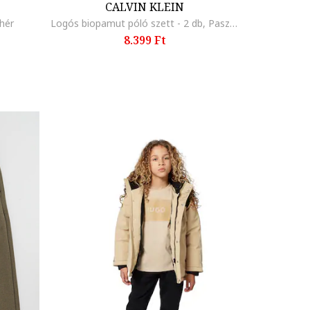
CALVIN KLEIN
hér
Logós biopamut póló szett - 2 db, Pasztellkék/Sötétbézs
8.399 Ft