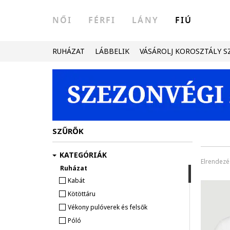
NŐI
FÉRFI
LÁNY
FIÚ
RUHÁZAT
LÁBBELIK
VÁSÁROLJ KOROSZTÁLY S
SZŰRŐK
KATEGÓRIÁK
Elrendezé
Ruházat
Kabát
Kötöttáru
Vékony pulóverek és felsők
Póló