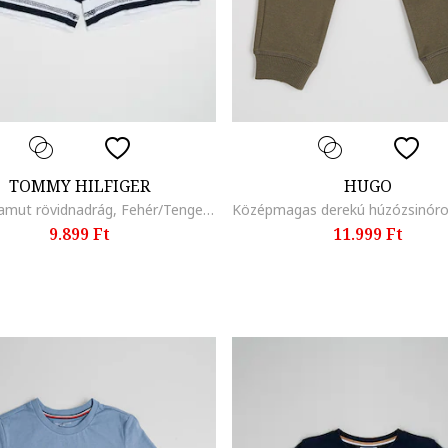
TOMMY HILFIGER
HUGO
Csíkos pamut rövidnadrág, Fehér/Tengerészkék
9.899 Ft
11.999 Ft