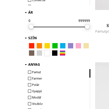
Converse
Diesel
ÁR
DKNY
G-STAR
0
999999
K
Gant
GAP
SZÍN
GUESS KIDS
HUGO
IDO
Jack & Jones
JJ REBEL
ANYAG
Kappa
Pamut
KARL LAGERFELD KIDS
Farmer
LC WAIKIKI
Polár
Levi's
Gyapjú
Mango
Modál
Marc Jacobs
Viszkóz
Marks & Spencer