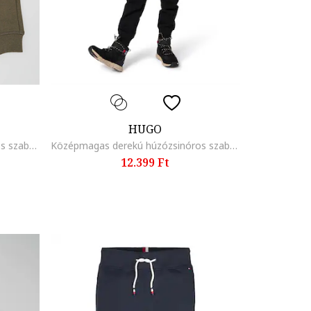
HUGO
Középmagas derekú húzózsinóros szabadidőnadrág, Spárgazöld
Középmagas derekú húzózsinóros szabadidőnadrág, Fekete
12.399 Ft