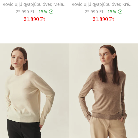
Rövid ujjú gyapjúpulóver, Melange világosbarna
Rövid ujjú gyapjúpulóver, Krémszín
25.990 Ft
-
15%
25.990 Ft
-
15%
21.990 Ft
21.990 Ft