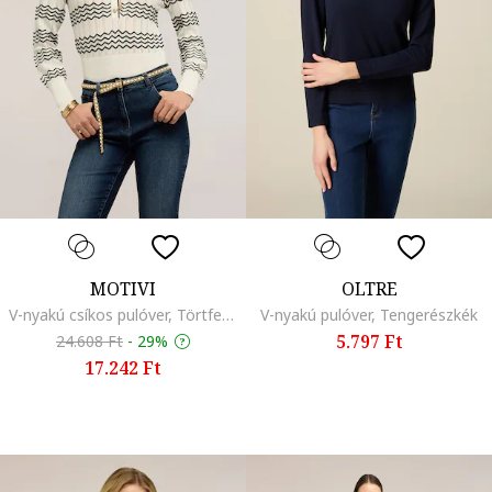
MOTIVI
OLTRE
V-nyakú csíkos pulóver, Törtfehér
V-nyakú pulóver, Tengerészkék
5.797 Ft
24.608 Ft
-
29%
17.242 Ft