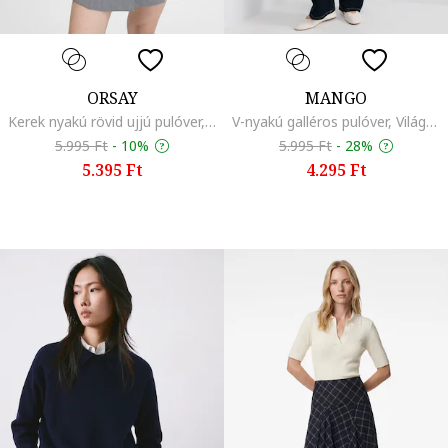
ORSAY
MANGO
Kerek nyakú rövid ujjú pulóver, Melange szürke
V-nyakú galléros pulóver, Világoskék
5.995 Ft
-
10%
5.995 Ft
-
28%
5.395 Ft
4.295 Ft