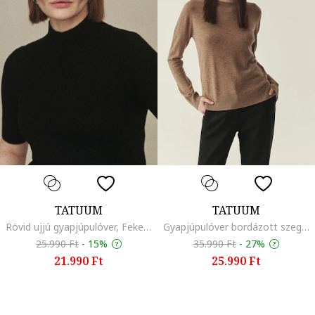
TATUUM
TATUUM
Rövid ujjú gyapjúpulóver, Fekete
Gyapjúpulóver bordázott szegélyekkel, Melange barna
25.990 Ft
-
15%
35.990 Ft
-
27%
21.990 Ft
25.990 Ft