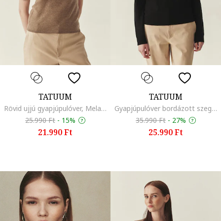
TATUUM
TATUUM
Rövid ujjú gyapjúpulóver, Melange barna
Gyapjúpulóver bordázott szegélyekkel, Fekete
25.990 Ft
-
15%
35.990 Ft
-
27%
21.990 Ft
25.990 Ft