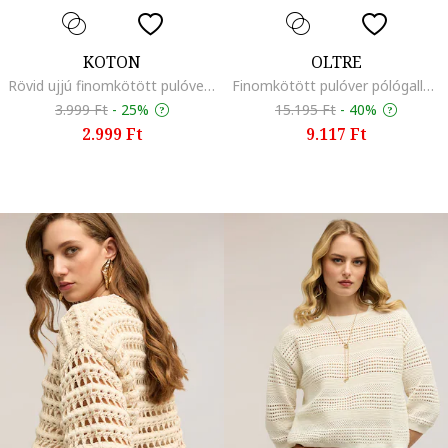
KOTON
OLTRE
Rövid ujjú finomkötött pulóver, Barackszín
Finomkötött pulóver pólógallérral, Jégkék
3.999 Ft
-
25%
15.195 Ft
-
40%
2.999 Ft
9.117 Ft