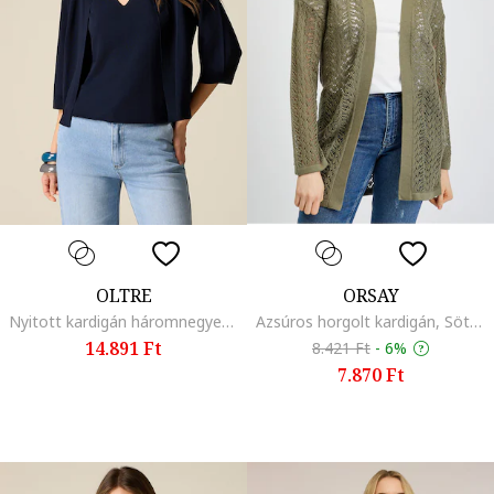
OLTRE
ORSAY
Nyitott kardigán háromnegyedes ujjakkal, Tengerészkék
Azsúros horgolt kardigán, Sötétzöld
14.891 Ft
8.421 Ft
-
6%
7.870 Ft