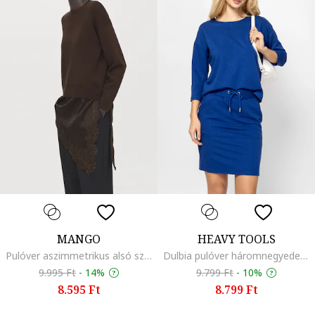
MANGO
HEAVY TOOLS
Pulóver aszimmetrikus alsó szegéllyel és csipkés részlettel, Sötétbarna
Dulbia pulóver háromnegyedes ujjakkal, Királykék
9.995 Ft
-
14%
9.799 Ft
-
10%
8.595 Ft
8.799 Ft