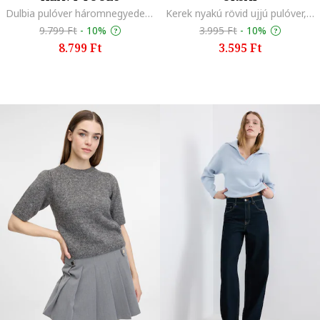
Dulbia pulóver háromnegyedes ujjakkal, Fehér
Kerek nyakú rövid ujjú pulóver, Tengerészkék
9.799 Ft
-
10%
3.995 Ft
-
10%
8.799 Ft
3.595 Ft