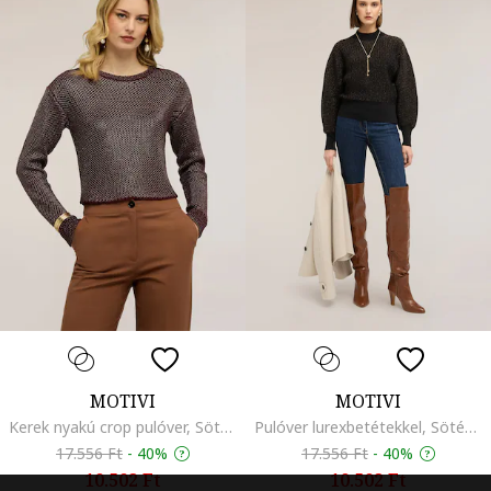
MOTIVI
MOTIVI
Kerek nyakú crop pulóver, Sötétpiros
Pulóver lurexbetétekkel, Sötétbarna/Sötétkék
17.556 Ft
-
40%
17.556 Ft
-
40%
10.502 Ft
10.502 Ft