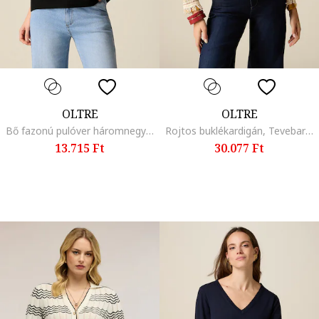
OLTRE
OLTRE
Bő fazonú pulóver háromnegyedes ujjakkal, Fekete
Rojtos buklékardigán, Tevebarna
13.715 Ft
30.077 Ft