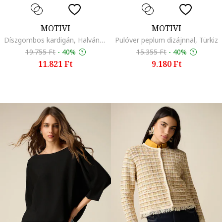
MOTIVI
MOTIVI
Díszgombos kardigán, Halványsárga
Pulóver peplum dizájnnal, Türkiz
19.755 Ft
-
40%
15.355 Ft
-
40%
11.821 Ft
9.180 Ft