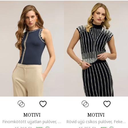
MOTIVI
MOTIVI
Finomkötött ujjatlan pulóver, Púderkék
Rövid ujjú csíkos pulóver, Fekete