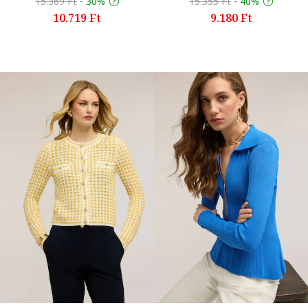
15.369 Ft
-
30%
15.355 Ft
-
40%
10.719 Ft
9.180 Ft