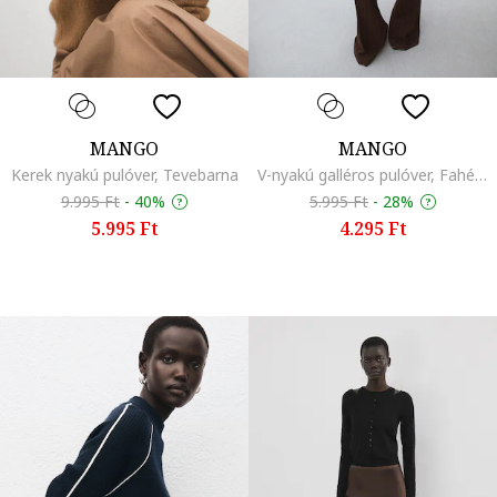
MANGO
MANGO
Kerek nyakú pulóver, Tevebarna
V-nyakú galléros pulóver, Fahéjbarna
9.995 Ft
-
40%
5.995 Ft
-
28%
5.995 Ft
4.295 Ft