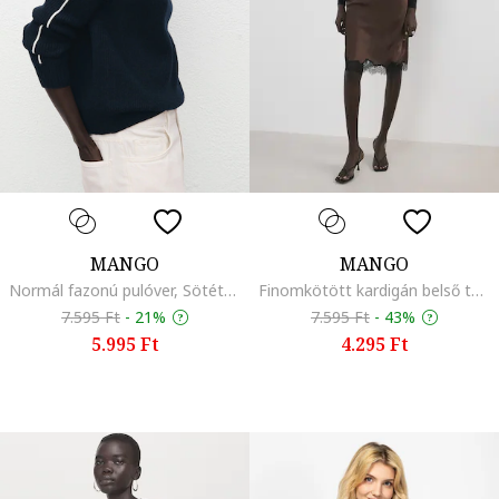
MANGO
MANGO
Normál fazonú pulóver, Sötétkék
Finomkötött kardigán belső toppal, Fekete
7.595 Ft
-
21%
7.595 Ft
-
43%
5.995 Ft
4.295 Ft