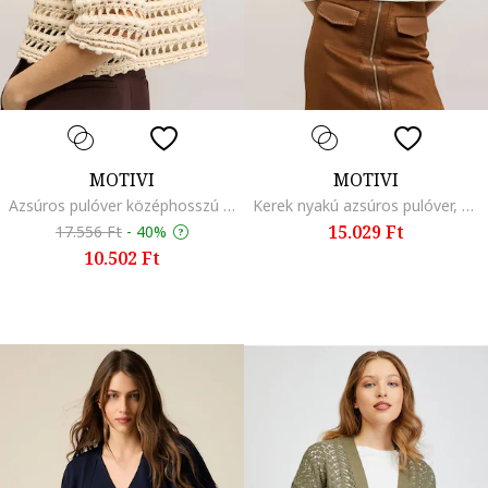
MOTIVI
MOTIVI
Azsúros pulóver középhosszú ujjakkal, Tevebarna
Kerek nyakú azsúros pulóver, Törtfehér
15.029 Ft
17.556 Ft
-
40%
10.502 Ft