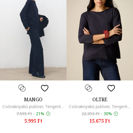
MANGO
OLTRE
Csónaknyakú pulóver, Tengerészkék
Csónaknyakú pulóver, Tengerészkék
7.595 Ft
-
21%
22.393 Ft
-
30%
5.995 Ft
15.675 Ft