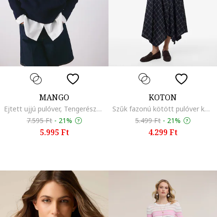
MANGO
KOTON
Ejtett ujjú pulóver, Tengerészkék
Szűk fazonú kötött pulóver középhosszú ujjakkal, Világosbézs
7.595 Ft
-
21%
5.499 Ft
-
21%
5.995 Ft
4.299 Ft