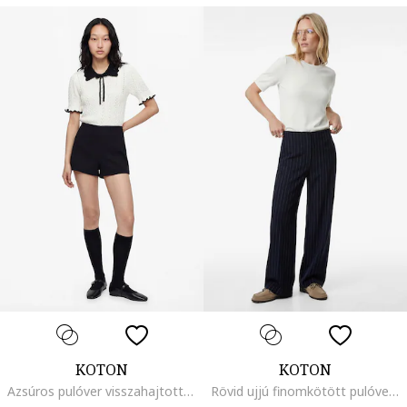
KOTON
KOTON
Azsúros pulóver visszahajtott mandzsettákkal, Fehér/Fekete
Rövid ujjú finomkötött pulóver, Fehér