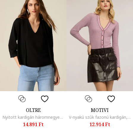
OLTRE
MOTIVI
Nyitott kardigán háromnegyedes ujjakkal, Fekete
V-nyakú szűk fazonú kardigán, Halványlila
14.891 Ft
12.914 Ft