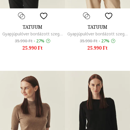
TATUUM
TATUUM
Gyapjúpulóver bordázott szegélyekkel, Krémszín
Gyapjúpulóver bordázott szegélyekkel, Melange világosbarna
35.990 Ft
-
27%
35.990 Ft
-
27%
25.990 Ft
25.990 Ft