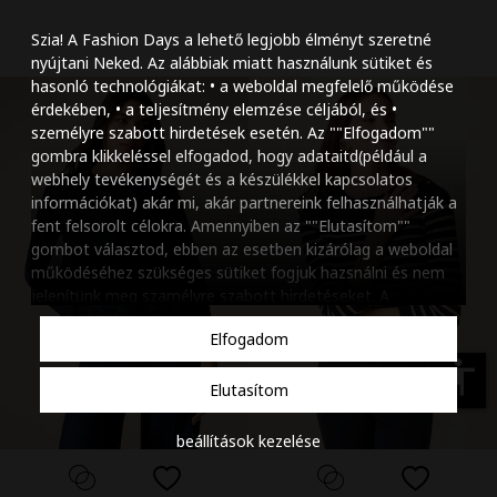
Szöveg méretének n
Szia! A Fashion Days a lehető legjobb élményt szeretné
Szöveg méretének c
nyújtani Neked. Az alábbiak miatt használunk sütiket és
hasonló technológiákat: • a weboldal megfelelő működése
Szóköz növelése
érdekében, • a teljesítmény elemzése céljából, és •
személyre szabott hirdetések esetén. Az ""Elfogadom""
Szóköz csökkentése
gombra klikkeléssel elfogadod, hogy adataitd(például a
webhely tevékenységét és a készülékkel kapcsolatos
Sortávolság növelés
információkat) akár mi, akár partnereink felhasználhatják a
fent felsorolt célokra. Amennyiben az ""Elutasítom""
Sortávolság csökken
gombot választod, ebben az esetben kizárólag a weboldal
működéséhez szükséges sütiket fogjuk hazsnálni és nem
Színek invertálása
jelenítünk meg szamélyre szabott hirdetéseket. A
beállításaidat bármikor módosíthatod, a ""Beállítások
Szürke színárnyalato
Elfogadom
kezelése"" gombra kattintva. Tudj meg többet
Cookie
Nagy kurzor
szabályzatunkról
.
accessibility
Elutasítom
Linkek aláhúzása
beállítások kezelése
Animációk letiltása