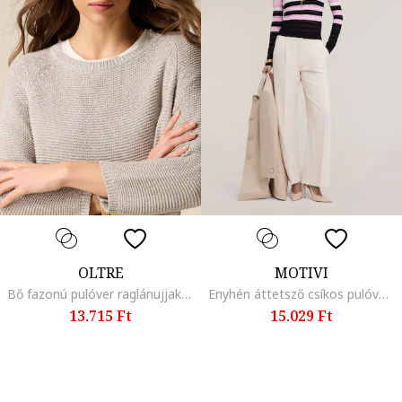
OLTRE
MOTIVI
Bő fazonú pulóver raglánujjakkal, Bézs
Enyhén áttetsző csíkos pulóver, Fehér/Fekete/Rózsaszín
13.715 Ft
15.029 Ft