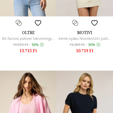
OLTRE
MOTIVI
Bő fazonú pulóver háromnegyedes ujjakkal, Krémszín
Kerek nyakú finomkötött pulóver, Halványlila
19.593 Ft
-
30%
15.369 Ft
-
30%
13.715 Ft
10.719 Ft