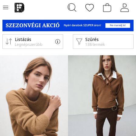
Listázás
Szűrés
Legnépszerűbb
138 termék