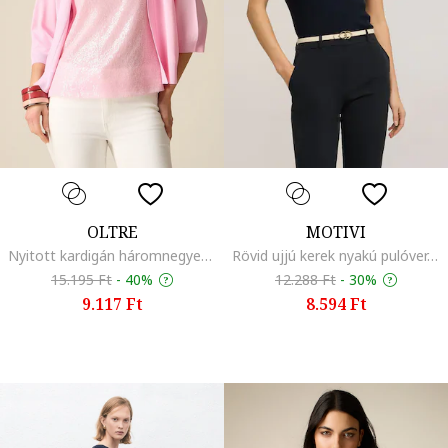
OLTRE
MOTIVI
Nyitott kardigán háromnegyedes ujjakkal, Világos rózsaszín
Rövid ujjú kerek nyakú pulóver, Fekete
15.195 Ft
-
40%
12.288 Ft
-
30%
9.117 Ft
8.594 Ft