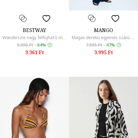
BESTWAY
MANGO
WanderLite nagy felfújható matrac, 203 x 75 x 9 cm, zöld
Magas derekú egyenes szárú nadrág, Tengerészkék
9.390 Ft
-
64%
7.595 Ft
-
47%
3.361 Ft
3.995 Ft