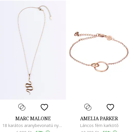
MARC MALONE
AMELIA PARKER
18 karátos aranybevonatú nyaklánc kígyó alakú medállal, Aranyszín
Láncos fém karkötő