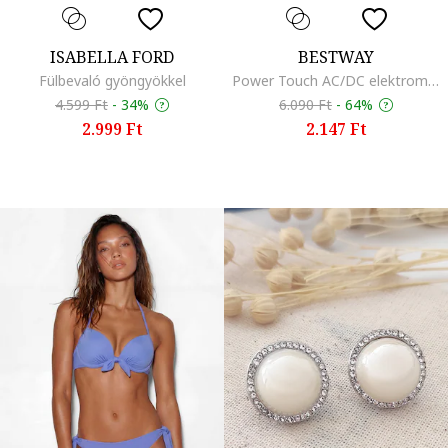
ISABELLA FORD
BESTWAY
Fülbevaló gyöngyökkel
Power Touch AC/DC elektromos elektromos pumpa
4.599 Ft
-
34%
6.090 Ft
-
64%
2.999 Ft
2.147 Ft