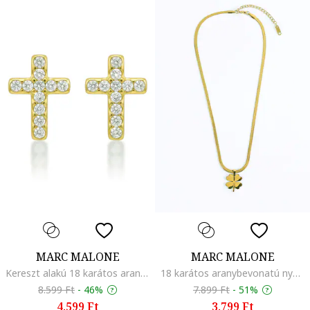
MARC MALONE
MARC MALONE
Kereszt alakú 18 karátos aranybevonatú fülbevaló kristályokkal, Aranyszín/Ezüstszín
18 karátos aranybevonatú nyaklánc lóhere alakú medállal, Aranyszín
8.599 Ft
-
46%
7.899 Ft
-
51%
4.599 Ft
3.799 Ft