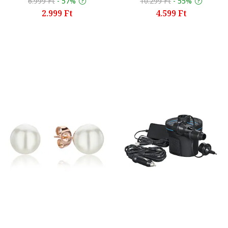
6.999 Ft
-
57%
10.299 Ft
-
55%
2.999 Ft
4.599 Ft