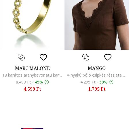
MARC MALONE
MANGO
18 karátos aranybevonatú karkötő, Aranyszín
V-nyakú póló csipkés részletekkel, Barna
8.499 Ft
-
45%
4.295 Ft
-
58%
4.599 Ft
1.795 Ft