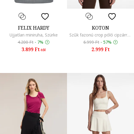
FELIX HARDY
KOTON
Ujjatlan miniruha, Szürke
Szűk fazonú crop póló cipzárral, Barna
4.200 Ft
-
7%
6.999 Ft
-
57%
3.899 Ft
2.999 Ft
-tól