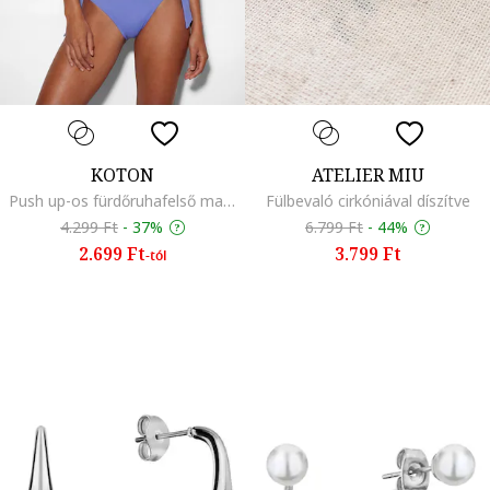
KOTON
ATELIER MIU
Push up-os fürdőruhafelső masnival, Világoskék
Fülbevaló cirkóniával díszítve
4.299 Ft
-
37%
6.799 Ft
-
44%
2.699 Ft
3.799 Ft
-tól