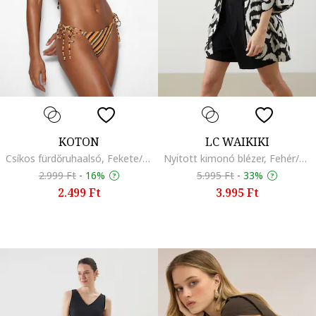
KOTON
LC WAIKIKI
Csíkos fürdőruhaalsó, Fekete/Narancssárga/Khaki
Nyitott kimonó blézer, Fehér/Fekete
2.999 Ft
-
16%
5.995 Ft
-
33%
2.499 Ft
3.995 Ft