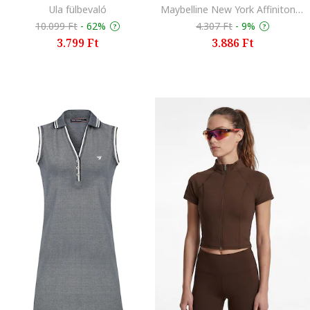
Ula fülbevaló
Maybelline New York Affinitone alapozo, Golden Beige
10.099 Ft
-
62%
4.307 Ft
-
9%
3.799 Ft
3.886 Ft