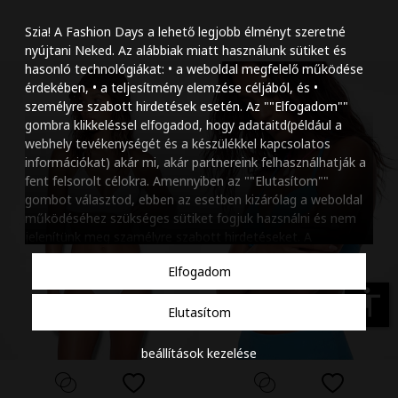
Szöveg méretének n
Szia! A Fashion Days a lehető legjobb élményt szeretné
Szöveg méretének c
nyújtani Neked. Az alábbiak miatt használunk sütiket és
hasonló technológiákat: • a weboldal megfelelő működése
Szóköz növelése
érdekében, • a teljesítmény elemzése céljából, és •
személyre szabott hirdetések esetén. Az ""Elfogadom""
Szóköz csökkentése
gombra klikkeléssel elfogadod, hogy adataitd(például a
webhely tevékenységét és a készülékkel kapcsolatos
Sortávolság növelés
információkat) akár mi, akár partnereink felhasználhatják a
fent felsorolt célokra. Amennyiben az ""Elutasítom""
Sortávolság csökken
gombot választod, ebben az esetben kizárólag a weboldal
működéséhez szükséges sütiket fogjuk hazsnálni és nem
Színek invertálása
jelenítünk meg szamélyre szabott hirdetéseket. A
beállításaidat bármikor módosíthatod, a ""Beállítások
Szürke színárnyalato
Elfogadom
kezelése"" gombra kattintva. Tudj meg többet
Cookie
Nagy kurzor
szabályzatunkról
.
accessibility
Elutasítom
Linkek aláhúzása
beállítások kezelése
Animációk letiltása