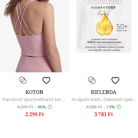
KOTON
BIELENDA
Párnázott sportmelltartó keresztpántokkal, Világos rózsaszín
Arcápoló krém, Diamond Lipids, ránctalanító 50+, feszesítő & tonizáló, 50 ml
4.299 Ft
-
46%
4.388 Ft
-
13%
2.299 Ft
3.781 Ft