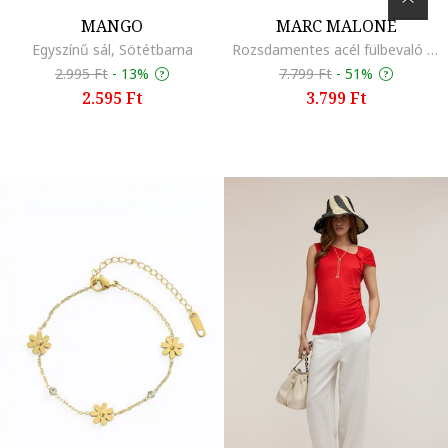
MANGO
MARC MALONE
Egyszínű sál, Sötétbarna
Rozsdamentes acél fülbevaló szív alakú részlettel, Ezüstszín
2.995 Ft
-
13%
7.799 Ft
-
51%
2.595 Ft
3.799 Ft