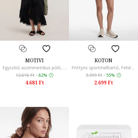
MOTIVI
KOTON
Egyszínű aszimmetrikus póló, Bíborszín
Pöttyös sportmelltartó, Fehér/Fekete
12.616 Ft
-
62%
5.999 Ft
-
55%
4.681 Ft
2.699 Ft