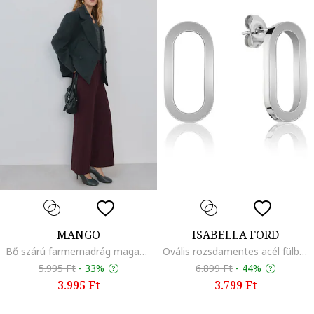
MANGO
ISABELLA FORD
Bő szárú farmernadrág magas derékrésszel, Bordó
Ovális rozsdamentes acél fülbevaló
5.995 Ft
-
33%
6.899 Ft
-
44%
3.995 Ft
3.799 Ft