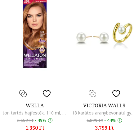
WELLA
VICTORIA WALLS
ton tartós hajfesték, 110 ml, Chocolate with caramel 8/74
18 karátos aranybevonatú gyűrű és fülbevaló szett, Fehér/Aranyszín
2.652 Ft
-
49%
6.899 Ft
-
44%
1.350 Ft
3.799 Ft