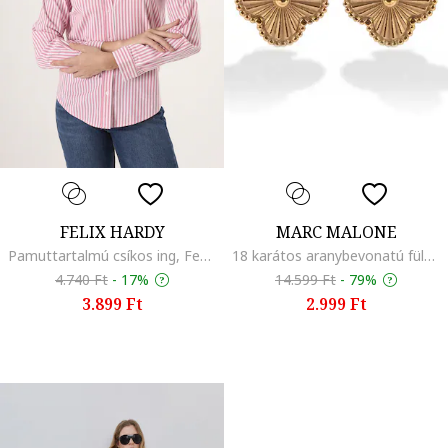
FELIX HARDY
MARC MALONE
Pamuttartalmú csíkos ing, Fehér/Rózsaszín
18 karátos aranybevonatú fülbevaló, Aranyszín
4.740 Ft
-
17%
14.599 Ft
-
79%
3.899 Ft
2.999 Ft