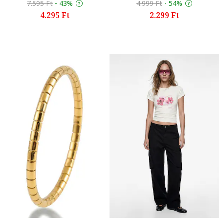
7.595 Ft
-
43%
4.999 Ft
-
54%
4.295 Ft
2.299 Ft