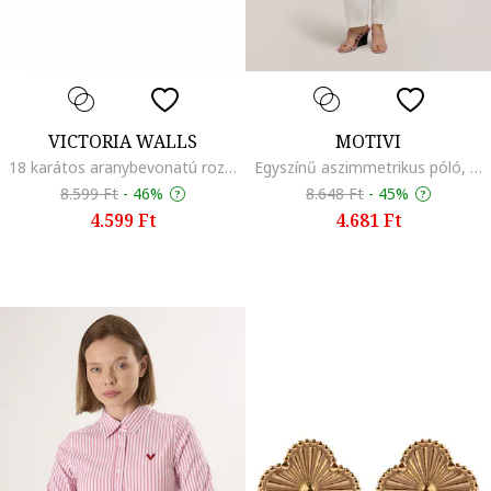
VICTORIA WALLS
MOTIVI
18 karátos aranybevonatú rozsdamentes acél karkötő virág alakú charmokkal, Aranyszín/Ezüstszín
Egyszínű aszimmetrikus póló, Élénkpiros
8.599 Ft
-
46%
8.648 Ft
-
45%
4.599 Ft
4.681 Ft