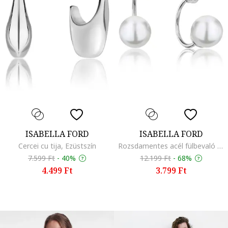
ISABELLA FORD
ISABELLA FORD
Cercei cu tija, Ezüstszín
Rozsdamentes acél fülbevaló gyöngyökkel díszítve
7.599 Ft
-
40%
12.199 Ft
-
68%
4.499 Ft
3.799 Ft