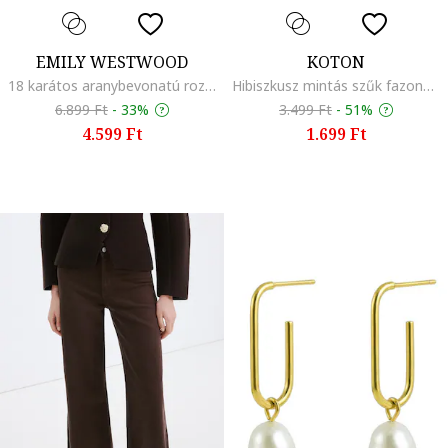
EMILY WESTWOOD
KOTON
18 karátos aranybevonatú rozsdamentes acél karkötő, Aranyszín
Hibiszkusz mintás szűk fazonú póló, Törtfehér/Rózsaszín
6.899 Ft
-
33%
3.499 Ft
-
51%
4.599 Ft
1.699 Ft