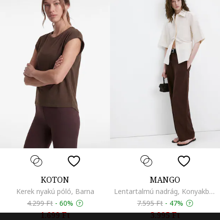
KOTON
MANGO
Kerek nyakú póló, Barna
Lentartalmú nadrág, Konyakbarna
4.299 Ft
-
60%
7.595 Ft
-
47%
1.699 Ft
3.995 Ft