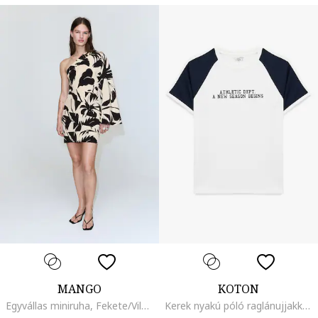
MANGO
KOTON
Egyvállas miniruha, Fekete/Világosbézs
Kerek nyakú póló raglánujjakkal, Fehér