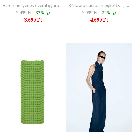
Háromnegyedes overál gyűrött dizájnnal, Fangóbarna,
Bő szárú nadrág megkötővel, Olívazöld
5.499 Ft
-
32%
5.999 Ft
-
21%
3.699 Ft
4.699 Ft