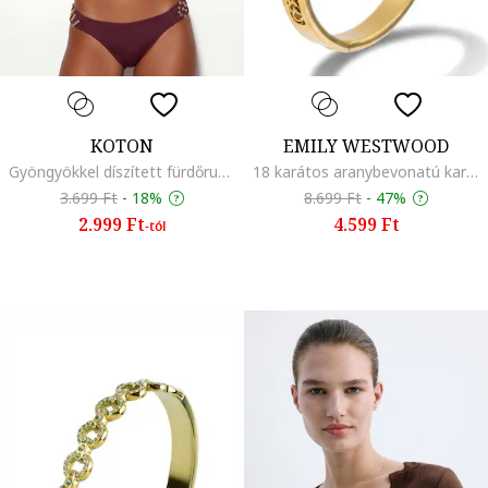
KOTON
EMILY WESTWOOD
Gyöngyökkel díszített fürdőruhafelső kivágással, Bordó
18 karátos aranybevonatú karperec, Aranyszín
3.699 Ft
-
18%
8.699 Ft
-
47%
2.999 Ft
4.599 Ft
-tól