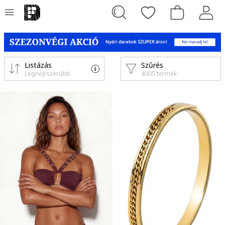
Listázás
Szűrés
Legnépszerűbb
4005 termék