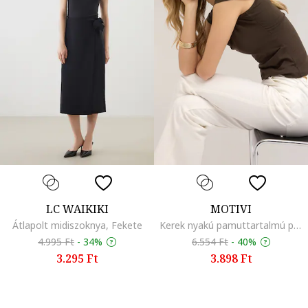
LC WAIKIKI
MOTIVI
Átlapolt midiszoknya, Fekete
Kerek nyakú pamuttartalmú póló, Olívazöld
4.995 Ft
-
34%
6.554 Ft
-
40%
3.295 Ft
3.898 Ft