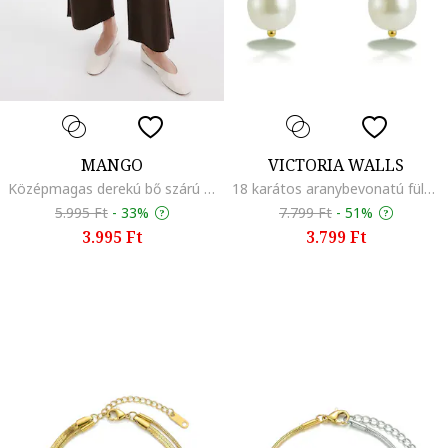
MANGO
VICTORIA WALLS
Középmagas derekú bő szárú farmernadrág, Sötétbarna
18 karátos aranybevonatú fülbevaló gyöngyökkel, Fehér/Aranyszín
5.995 Ft
-
33%
7.799 Ft
-
51%
3.995 Ft
3.799 Ft