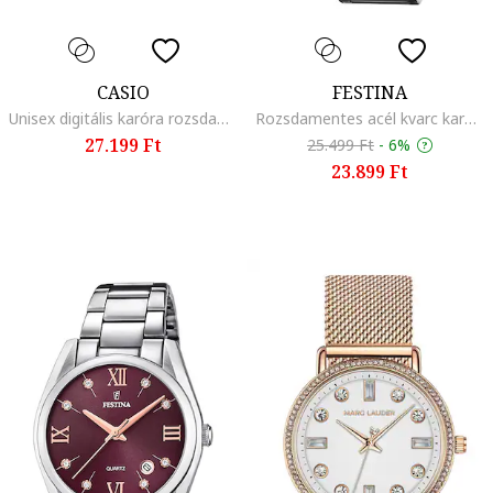
CASIO
FESTINA
Unisex digitális karóra rozsdamentes acél szíjjal, Aranyszín
Rozsdamentes acél kvarc karóra logós számlappal, Ezüstszín
27.199 Ft
25.499 Ft
-
6%
23.899 Ft