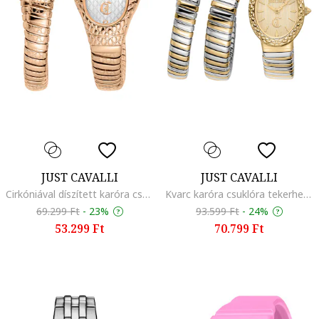
JUST CAVALLI
JUST CAVALLI
Cirkóniával díszített karóra csuklóra tekerhető szíjjal, Rózsaarany
Kvarc karóra csuklóra tekerhető szíjjal, Ezüstszín/Aranyszín
69.299 Ft
-
23%
93.599 Ft
-
24%
53.299 Ft
70.799 Ft