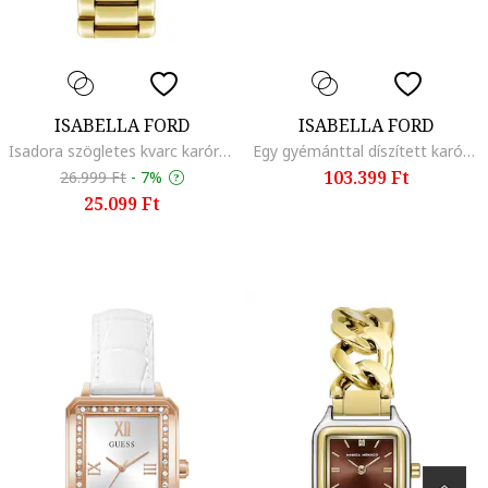
ISABELLA FORD
ISABELLA FORD
Isadora szögletes kvarc karóra, Aranyszín
Egy gyémánttal díszített karóra és karperec szett, Aranyszín
103.399 Ft
26.999 Ft
-
7%
25.099 Ft