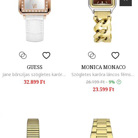
GUESS
MONICA MONACO
Jane bőrszíjas szögletes karóra, Fehér
Szögletes karóra láncos fémszíjjal, Aranyszín
32.899 Ft
26.199 Ft
-
9%
23.599 Ft