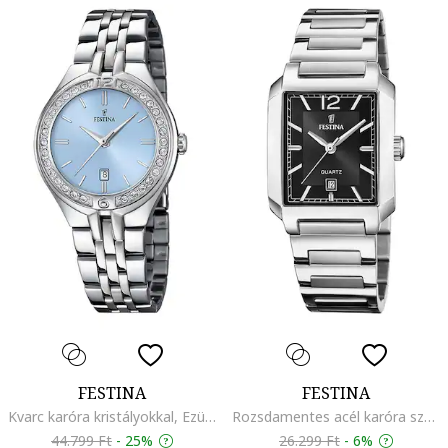
FESTINA
FESTINA
Kvarc karóra kristályokkal, Ezüstszín/Pasztellkék
Rozsdamentes acél karóra szögletes tokkal, Ezüstszín
44.799 Ft
-
25%
26.299 Ft
-
6%