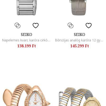
SEIKO
SEIKO
Napelemes kvarc karóra cirkóniával díszítve, Ezüstszín
Bőrszíjas analóg karóra 12 gyémánttal díszítve, Bézs
138.199 Ft
145.299 Ft