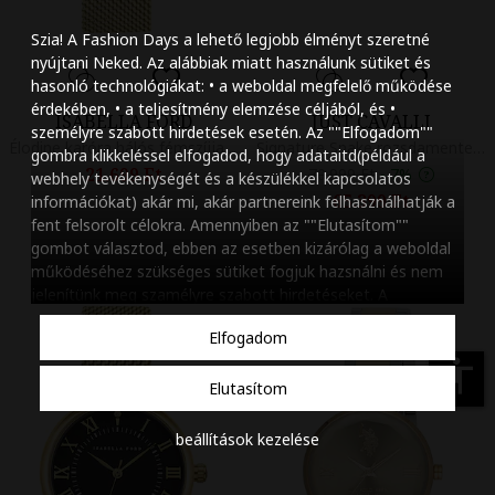
Szöveg méretének n
Szia! A Fashion Days a lehető legjobb élményt szeretné
Szöveg méretének c
nyújtani Neked. Az alábbiak miatt használunk sütiket és
hasonló technológiákat: • a weboldal megfelelő működése
Szóköz növelése
érdekében, • a teljesítmény elemzése céljából, és •
ISABELLA FORD
JUST CAVALLI
személyre szabott hirdetések esetén. Az ""Elfogadom""
Szóköz csökkentése
Élodine karóra hálós fémszíjjal, Aranyszín
Signature Snake rozsdamentes acél karóra, Ezüstszín, Aranyszín
gombra klikkeléssel elfogadod, hogy adataitd(például a
21.699 Ft
70.999 Ft
-
7%
webhely tevékenységét és a készülékkel kapcsolatos
Sortávolság növelés
65.399 Ft
információkat) akár mi, akár partnereink felhasználhatják a
fent felsorolt célokra. Amennyiben az ""Elutasítom""
Sortávolság csökken
gombot választod, ebben az esetben kizárólag a weboldal
működéséhez szükséges sütiket fogjuk hazsnálni és nem
Színek invertálása
jelenítünk meg szamélyre szabott hirdetéseket. A
beállításaidat bármikor módosíthatod, a ""Beállítások
Szürke színárnyalato
Elfogadom
kezelése"" gombra kattintva. Tudj meg többet
Cookie
Nagy kurzor
szabályzatunkról
.
accessibility
Elutasítom
Linkek aláhúzása
beállítások kezelése
Animációk letiltása