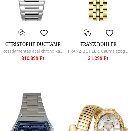
CHRISTOPHE DUCHAMP
FRANZ BOHLER
Rozsdamentes acél chrono karóra 11 gyémánttal díszítve, Ezüstszín
FRANZ BÖHLER, Cauma szögletes karóra rozsdamentes acél szíjjal, Aranyszín
810.899 Ft
21.299 Ft