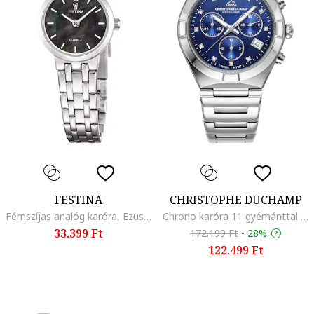
FESTINA
CHRISTOPHE DUCHAMP
Fémszíjas analóg karóra, Ezüstszín
Chrono karóra 11 gyémánttal díszített számlappal, Ezüstszín
33.399 Ft
172.199 Ft
-
28%
122.499 Ft