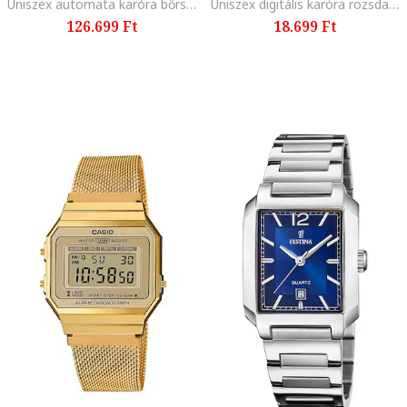
Uniszex automata karóra bőrszíjjal, Konyakbarna
Uniszex digitális karóra rozsdamentes acélszíjjal, Aranyszín
126.699 Ft
18.699 Ft