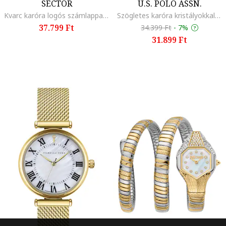
SECTOR
U.S. POLO ASSN.
Kvarc karóra logós számlappal, Ezüstszín
Szögletes karóra kristályokkal, Ezüstszín
37.799 Ft
34.399 Ft
-
7%
31.899 Ft