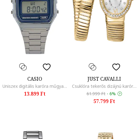
CASIO
JUST CAVALLI
Uniszex digitális karóra műgyanta tokkal, Ezüstszín
Csuklóra tekerős dizájnú karóra logós számlappal, Aranyszín
13.899 Ft
61.999 Ft
-
6%
57.799 Ft