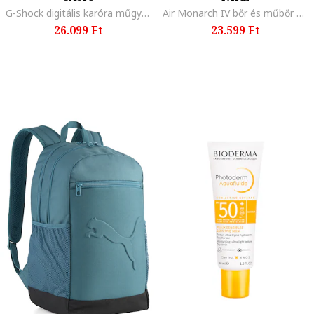
G-Shock digitális karóra műgyanta tokkal és szíjjal, Fekete
Air Monarch IV bőr és műbőr sportcipő, Fehér/Kék
26.099 Ft
23.599 Ft