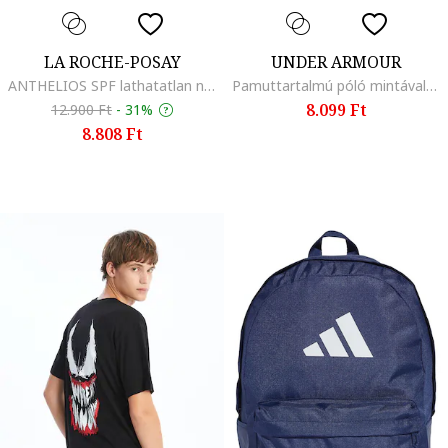
LA ROCHE-POSAY
UNDER ARMOUR
ANTHELIOS SPF lathatatlan napvedo testpermet., 50 SPF
Pamuttartalmú póló mintával, Krémszín
8.099 Ft
12.900 Ft
-
31%
8.808 Ft