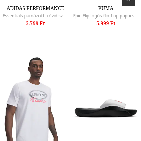
ADIDAS PERFORMANCE
PUMA
Essentials párnázott, rövid szárú zokni szett - 3 pár, Fehér/Sötétkék/Világoskék
Epic Flip logós flip-flop papucs, Fehér/Fekete
3.799 Ft
5.999 Ft