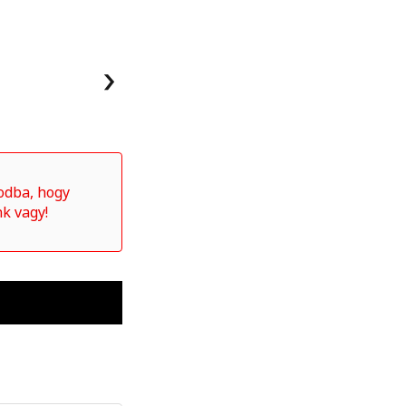
Next
kodba, hogy
k vagy!