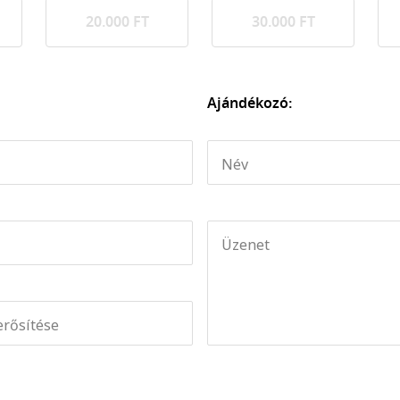
20.000 FT
30.000 FT
Ajándékozó:
Név
Üzenet
erősítése