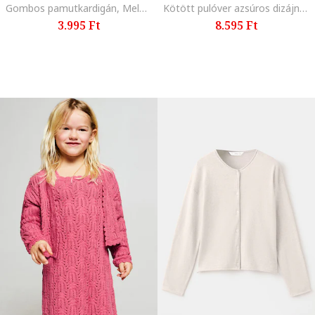
Gombos pamutkardigán, Melange szürke
Kötött pulóver azsúros dizájnnal, Halványzöld
3.995 Ft
8.595 Ft