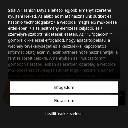
Szöveg méretének n
Szia! A Fashion Days a lehető legjobb élményt szeretné
Szöveg méretének c
nyújtani Neked. Az alábbiak miatt használunk sütiket és
hasonló technológiákat: • a weboldal megfelelő működése
Szóköz növelése
érdekében, • a teljesítmény elemzése céljából, és •
személyre szabott hirdetések esetén. Az ""Elfogadom""
Szóköz csökkentése
gombra klikkeléssel elfogadod, hogy adataitd(például a
webhely tevékenységét és a készülékkel kapcsolatos
Sortávolság növelés
információkat) akár mi, akár partnereink felhasználhatják a
fent felsorolt célokra. Amennyiben az ""Elutasítom""
Sortávolság csökken
gombot választod, ebben az esetben kizárólag a weboldal
működéséhez szükséges sütiket fogjuk hazsnálni és nem
Színek invertálása
jelenítünk meg szamélyre szabott hirdetéseket. A
beállításaidat bármikor módosíthatod, a ""Beállítások
Szürke színárnyalato
Elfogadom
kezelése"" gombra kattintva. Tudj meg többet
Cookie
Nagy kurzor
szabályzatunkról
.
accessibility
Elutasítom
Linkek aláhúzása
beállítások kezelése
Animációk letiltása