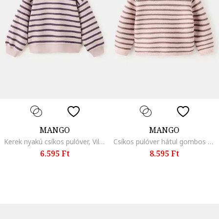
MANGO
MANGO
Kerek nyakú csíkos pulóver, Világos rózsaszín/Mélylila
Csíkos pulóver hátul gombos nyakkivágással, Barna/Rózsaszín
6.595 Ft
8.595 Ft