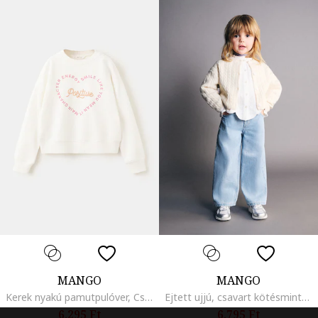
MANGO
MANGO
Kerek nyakú pamutpulóver, Csontszín/Rózsaszín
Ejtett ujjú, csavart kötésmintájú kardigán, Bézs
6.295 Ft
6.795 Ft