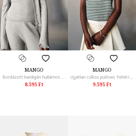
MANGO
MANGO
Bordázott kardigán hullámos szegélyekkel, Melange világosszürke
Ujjatlan csíkos pulóver, Fehér/Smaragdzöld
8.595 Ft
9.595 Ft