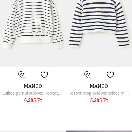
MANGO
MANGO
Csíkos pamutpulóver, Koptatott fekete/Törtfehér/Púderrózsaszín
Kötött crop pulóver csíkos mintával, Törtfehér/Tengerészkék
6.295 Ft
5.295 Ft