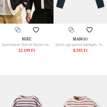
NIKE
MANGO
Sportswear Club bő fazonú kardigán, Fekete, Bézs,
Ejtett ujjú pamut kardigán, Tengerészkék,
22.199 Ft
8.595 Ft