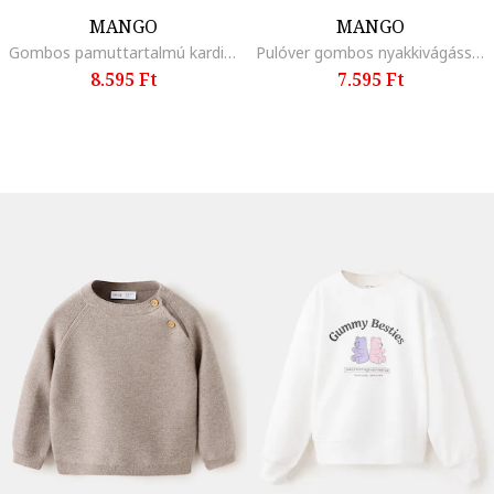
MANGO
MANGO
Gombos pamuttartalmú kardigán, Bézs
Pulóver gombos nyakkivágással, Krémszín
8.595 Ft
7.595 Ft