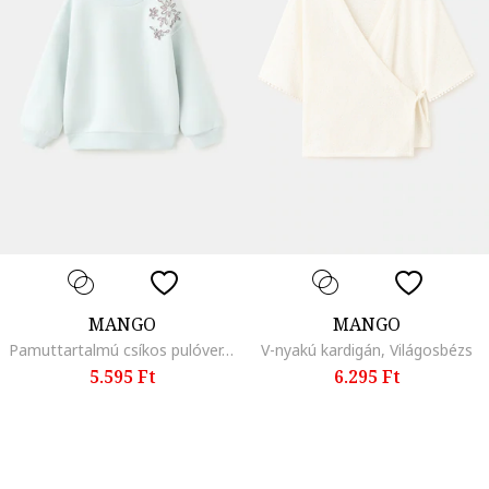
MANGO
MANGO
Pamuttartalmú csíkos pulóver, Jégkék/Rózsaarany
V-nyakú kardigán, Világosbézs
5.595 Ft
6.295 Ft