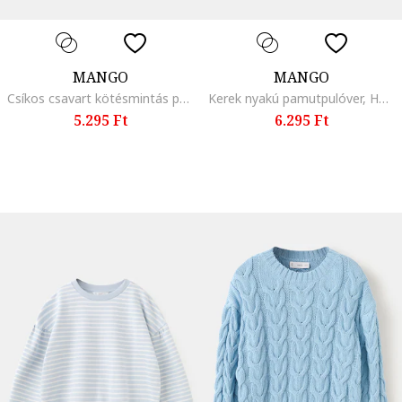
MANGO
MANGO
Csíkos csavart kötésmintás pulóver, Piros/Törtfehér
Kerek nyakú pamutpulóver, Halvány rózsaszín
5.295 Ft
6.295 Ft