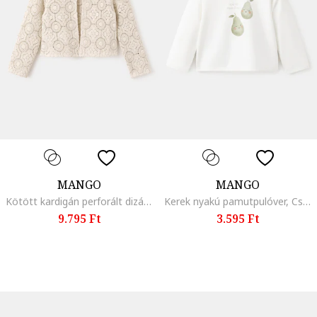
MANGO
MANGO
Kötött kardigán perforált dizájnnal, Világosbarna
Kerek nyakú pamutpulóver, Csontszín/Halványzöld
9.795 Ft
3.595 Ft