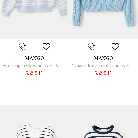
MANGO
MANGO
Ejtett ujjú csíkos pulóver, Pasztellkék/Fehér
Csavart kötésmintás pulóver, Sötétkék
5.295 Ft
5.295 Ft