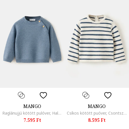
MANGO
MANGO
Raglánujjú kötött pulóver, Halványkék
Csíkos kötött puóver, Csontszín/Tengerészkék
7.595 Ft
8.595 Ft