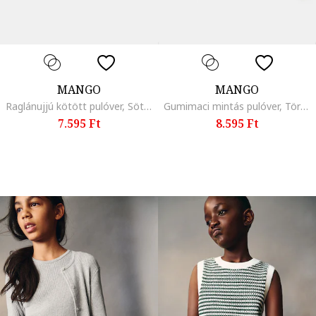
MANGO
MANGO
Raglánujjú kötött pulóver, Sötétbézs
Gumimaci mintás pulóver, Törtfehér
7.595 Ft
8.595 Ft