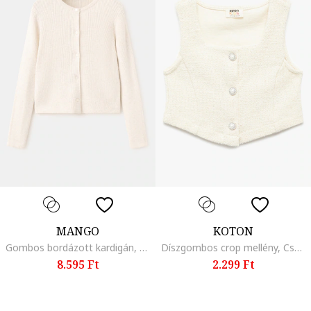
MANGO
KOTON
Gombos bordázott kardigán, Bézs
Díszgombos crop mellény, Csontszín
8.595 Ft
2.299 Ft