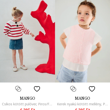
MANGO
MANGO
Csíkos kötött pulóver, Piros/Fehér
Kerek nyakú kötött mellény, Pasztellrózsaszín
6.295 Ft
6.295 Ft