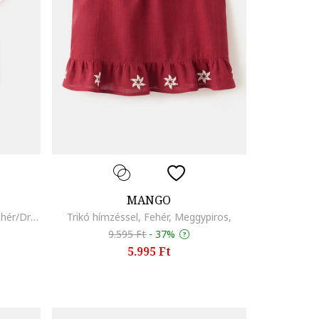
MANGO
Pamutpóló hímzett részlettel, Fehér/Drapp
Trikó hímzéssel, Fehér, Meggypiros,
9.595 Ft
-
37%
5.995 Ft