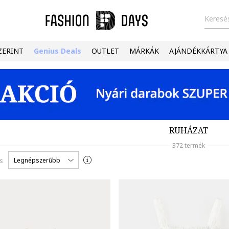
Keresés
ZERINT
Genius Deals
OUTLET
MÁRKÁK
AJÁNDÉKKÁRTYA
RUHÁZAT
372 termék
Legnépszerűbb
s