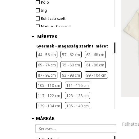
Póló
Ing
Ruházati szett
Nadrág & overall
MÉRETEK
Gyermek - magasság szerinti méret
44 - 56 cm
57 - 62 cm
63 - 68 cm
69 - 74 cm
75 - 80 cm
81 - 86 cm
87 - 92 cm
93 - 98 cm
99 - 104 cm
105 - 110 cm
111 - 116 cm
117 - 122 cm
123 - 128 cm
129 - 134 cm
135 - 140 cm
141 - 146 cm
147 - 152 cm
MÁRKÁK
Felirat
153 - 158 cm
159 - 164 cm
165 - 176 cm