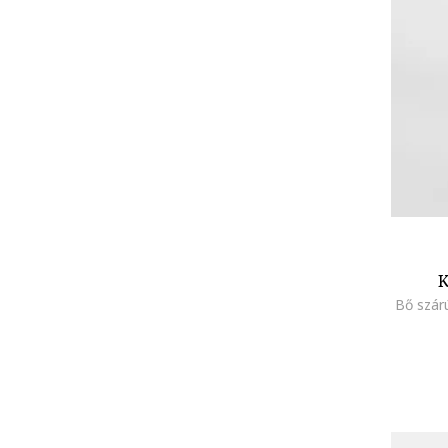
K
Bő szár