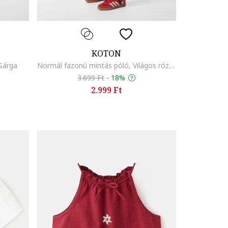
KOTON
Sárga
Normál fazonú mintás póló, Világos rózsaszín
3.699 Ft
-
18%
2.999 Ft