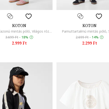
KOTON
KOTON
Normál fazonú mintás póló, Világos rózsaszín/Azúrkék
Pamuttartalmú mintás póló, 
3.699 Ft
-
18%
2.699 Ft
-
14%
2.999 Ft
2.299 Ft