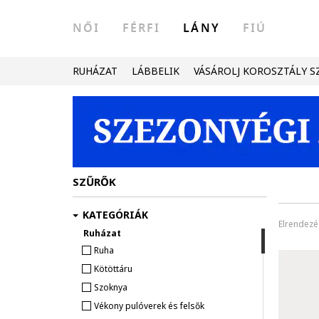
NŐI
FÉRFI
LÁNY
FIÚ
RUHÁZAT
LÁBBELIK
VÁSÁROLJ KOROSZTÁLY S
SZŰRŐK
KATEGÓRIÁK
Elrendezé
Ruházat
Ruha
Kötöttáru
Szoknya
Vékony pulóverek és felsők