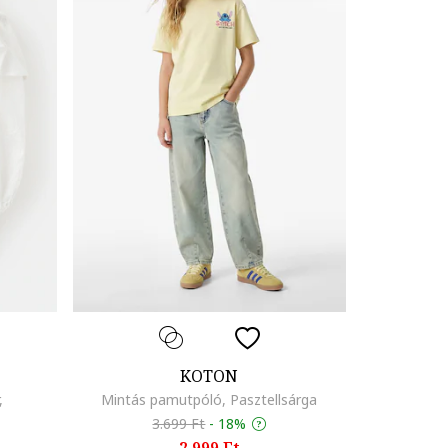
KOTON
,
Mintás pamutpóló, Pasztellsárga
3.699 Ft
-
18%