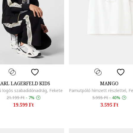
ARL LAGERFELD KIDS
MANGO
ú logós szabadidőnadrág, Fekete
21.199 Ft
-
7%
5.995 Ft
-
40%
19.599 Ft
3.595 Ft