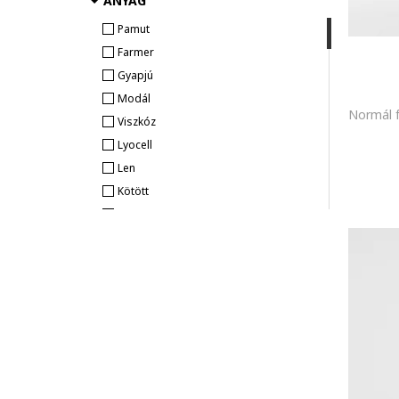
ANYAG
Mango
Pamut
Marks & Spencer
Farmer
Mayoral
Gyapjú
Naeve
Modál
Nike
Viszkóz
Original Marines
Lyocell
OVS
Len
Pierre Cardin
Kötött
s.Oliver
Szintetikus
Tommy Hilfiger
Corduroy
U.S. Polo Assn.
Organikus pamut
Under Armour
Akril
United Colors of Benetton
Fenntartható