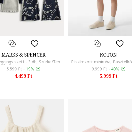
MARKS & SPENCER
KOTON
Mintás leggings szett - 3 db, Szürke/Tengerészkék
Pliszírozott miniruha, Pasztellr
5.599 Ft
-
19%
9.999 Ft
-
40%
4.499 Ft
5.999 Ft