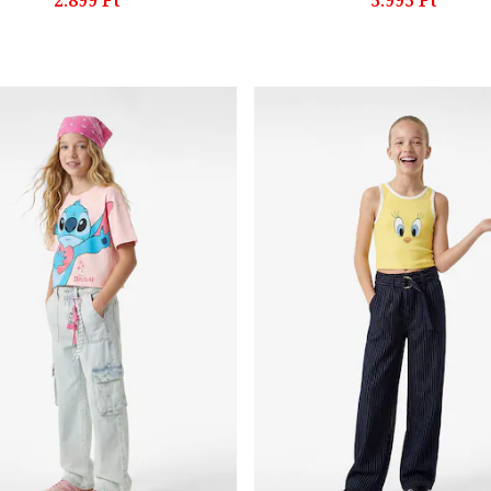
2.899 Ft
5.995 Ft