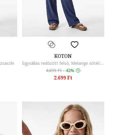
KOTON
ózsaszín
Egyvállas redőzött felső, Melange sötétkék,
4.699 Ft
-
42%
2.699 Ft