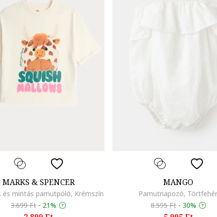
MARKS & SPENCER
MANGO
os és mintás pamutpóló, Krémszín
Pamutnapozó, Törtfehér
3.699 Ft
-
21%
8.595 Ft
-
30%