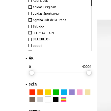
Abel & Lula
adidas Originals
adidas Sportswear
Agatha Ruiz de la Prada
Babybol
BELLYBUTTON
BILLIEBLUSH
boboli
BOSS Kidswear
ÁR
CALVIN KLEIN
DKNY
0
40001
GAP
GUESS KIDS
SZÍN
HUGO
KARL LAGERFELD KIDS
KOTON
LC WAIKIKI
Levi's