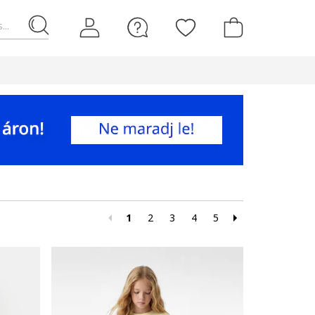
...
1
2
3
4
5