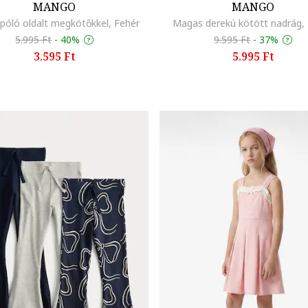
MANGO
MANGO
óló oldalt megkötőkkel, Fehér
Magas derekú kötött nadrág, 
5.995 Ft
-
40%
9.595 Ft
-
37%
3.595 Ft
5.995 Ft