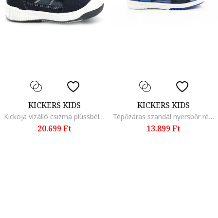
KICKERS KIDS
KICKERS KIDS
Kickoja vízálló csizma plüssbéléssel, Sárga/Kék
Tépőzáras szandál nyersbőr részletekkel, Kék/Tengerészkék
20.699 Ft
13.899 Ft