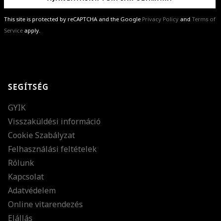
This site is protected by reCAPTCHA and the Google
Privacy Policy
and
Terms of
Service
apply.
GRATULÁLUNK!
Sikeresen feliratkoztál hírlevelünkre a(z)
%email%
címmel.
Alig várjuk, hogy elküldhessük neked márkáink legújabb kollekcióit,
SEGÍTSÉG
különleges ajánlatainkat és stílustippjeinket!
GYIK
Visszaküldési információ
Cookie Szabályzat
Felhasználási feltételek
Rólunk
Kapcsolat
Adatvédelem
Online vitarendezés
Elállás