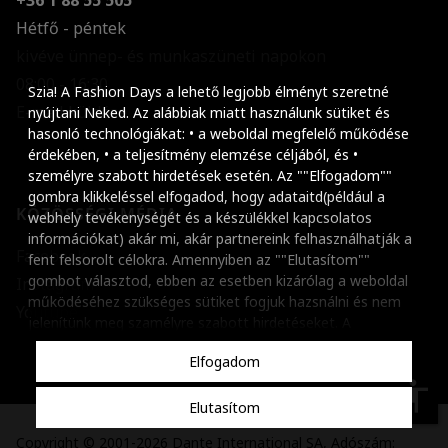
Hétfő - péntek
kivéve ünnep- és munkaszüneti napokon
Szöveg méretének n
08:00 - 16:30
Szia! A Fashion Days a lehető legjobb élményt szeretné
E-mail küldése
Szöveg méretének c
nyújtani Neked. Az alábbiak miatt használunk sütiket és
hasonló technológiákat: • a weboldal megfelelő működése
Szóköz növelése
érdekében, • a teljesítmény elemzése céljából, és •
személyre szabott hirdetések esetén. Az ""Elfogadom""
Szóköz csökkentése
gombra klikkeléssel elfogadod, hogy adataitd(például a
KÖZÖSSÉGI MÉDIA
webhely tevékenységét és a készülékkel kapcsolatos
Sortávolság növelés
információkat) akár mi, akár partnereink felhasználhatják a
Facebook
fent felsorolt célokra. Amennyiben az ""Elutasítom""
Sortávolság csökken
gombot választod, ebben az esetben kizárólag a weboldal
Instagram
működéséhez szükséges sütiket fogjuk hazsnálni és nem
Színek invertálása
Youtube
jelenítünk meg szamélyre szabott hirdetéseket. A
beállításaidat bármikor módosíthatod, a ""Beállítások
Szürke színárnyalato
Elfogadom
kezelése"" gombra kattintva. Tudj meg többet
Cookie
Nagy kurzor
szabályzatunkról
.
accessibility
Elutasítom
Linkek aláhúzása
Copyright © 2001-2026 Dante International SA, Adószám: