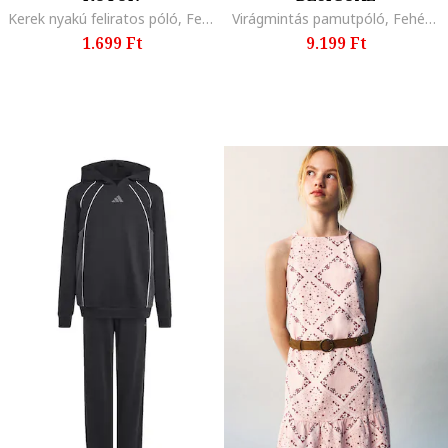
Kerek nyakú feliratos póló, Fehér,
Virágmintás pamutpóló, Fehér/Narancssárga/Rózsaszín
1.699 Ft
9.199 Ft