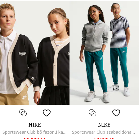
NIKE
NIKE
Sportswear Club bő fazonú kardigán, Fekete, Bézs,
Sportswear Club szabadidőnadrág ferde zsebekkel