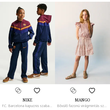
NIKE
MANGO
F.C. Barcelona kapucnis szabadidőruha, Piros/Sötétkék
Bővülő fazonú virágmintás szoknya, Pasztellrózsaszín