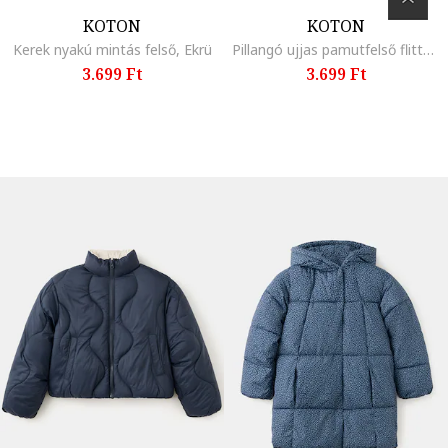
KOTON
KOTON
Kerek nyakú mintás felső, Ekrü
Pillangó ujjas pamutfelső flitterekkel, Ekrü
3.699 Ft
3.699 Ft