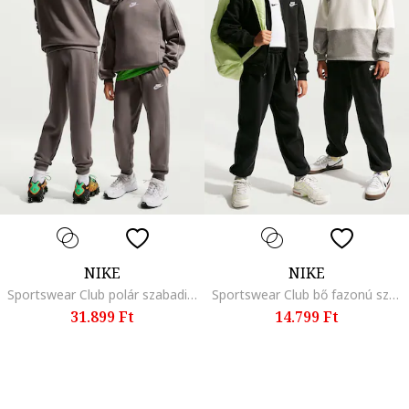
NIKE
NIKE
Sportswear Club polár szabadidőruha
Sportswear Club bő fazonú szabadidőnadrág, Fehér/Fekete
31.899 Ft
14.799 Ft