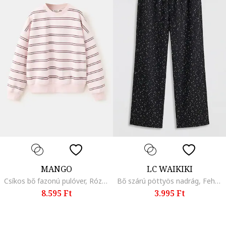
MANGO
LC WAIKIKI
Csíkos bő fazonú pulóver, Rózsaszín
Bő szárú pöttyös nadrág, Fehér/Fekete
8.595 Ft
3.995 Ft