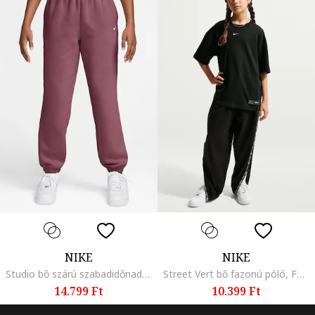
NIKE
NIKE
Studio bő szárú szabadidőnadrág oldalzsebekkel, Sötét rózsaszín,
Street Vert bő fazonú póló, Fekete,
14.799 Ft
10.399 Ft