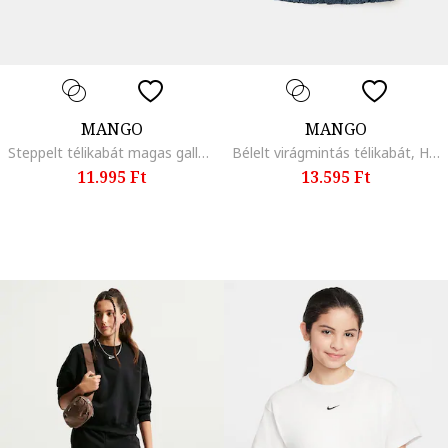
MANGO
MANGO
Steppelt télikabát magas gallérral, Tengerészkék
Bélelt virágmintás télikabát, Halványkék
11.995 Ft
13.595 Ft