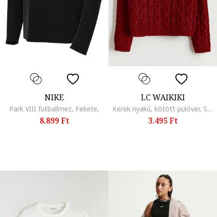
NIKE
LC WAIKIKI
Park VIII futballmez, Fekete,
Kerek nyakú, kötött pulóver, Sötétpiros
8.899 Ft
3.495 Ft