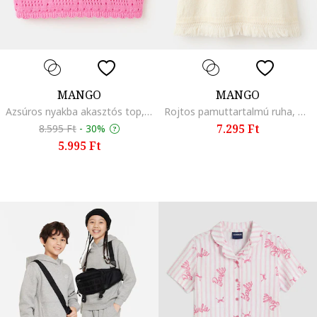
MANGO
MANGO
Azsúros nyakba akasztós top, Rózsaszín
Rojtos pamuttartalmú ruha, Csontszín
7.295 Ft
8.595 Ft
-
30%
5.995 Ft