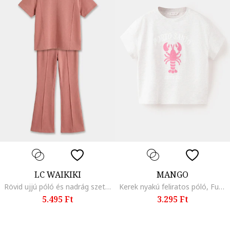
LC WAIKIKI
MANGO
Rövid ujjú póló és nadrág szett - 2 részes, Púderrózsaszín
Kerek nyakú feliratos póló, Fukszia/Melange világosszürke
5.495 Ft
3.295 Ft