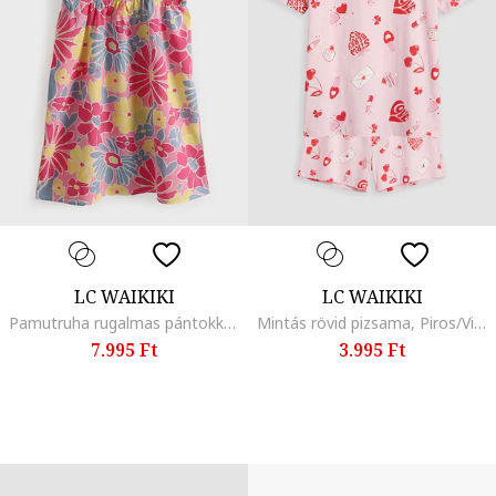
LC WAIKIKI
LC WAIKIKI
Pamutruha rugalmas pántokkal, Málnaszín/Szalmasárga/Halványkék
Mintás rövid pizsama, Piros/Világos rózsaszín
7.995 Ft
3.995 Ft