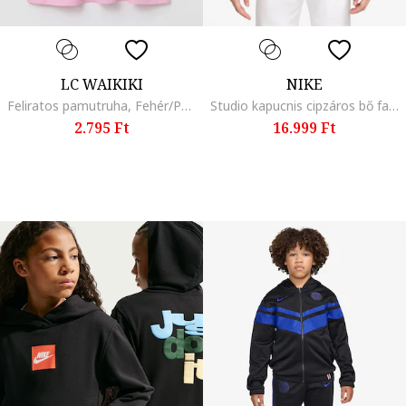
LC WAIKIKI
NIKE
Feliratos pamutruha, Fehér/Pasztellrózsaszín
Studio kapucnis cipzáros bő fazonú pulóver két zsebbel, Sötét rózsaszín,
2.795 Ft
16.999 Ft