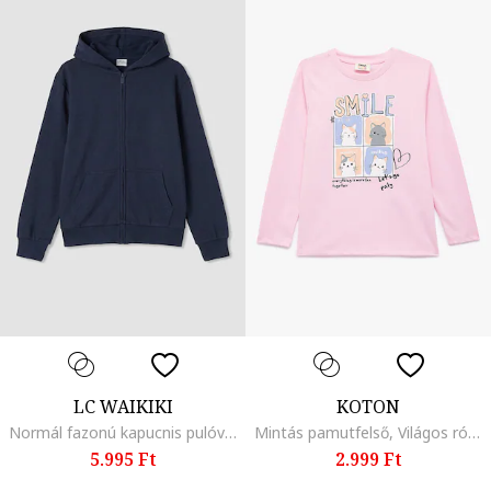
LC WAIKIKI
KOTON
Normál fazonú kapucnis pulóver, Sötétkék
Mintás pamutfelső, Világos rózsaszín
5.995 Ft
2.999 Ft