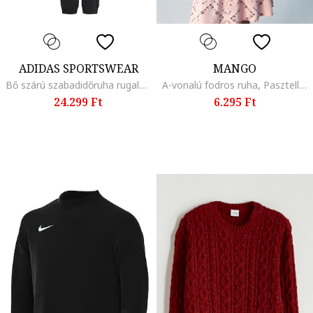
ADIDAS SPORTSWEAR
MANGO
Bő szárú szabadidőruha rugalmas derékrésszel, Fehér/Antracitszürke
A-vonalú fodros ruha, Pasztellrózsaszín
24.299 Ft
6.295 Ft