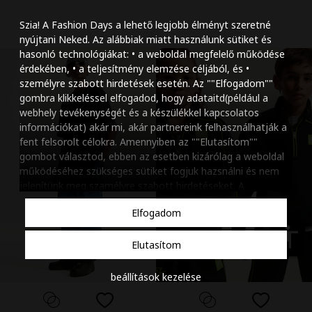
Szöveg méretének n
Szia! A Fashion Days a lehető legjobb élményt szeretné
Szöveg méretének c
nyújtani Neked. Az alábbiak miatt használunk sütiket és
hasonló technológiákat: • a weboldal megfelelő működése
Szóköz növelése
érdekében, • a teljesítmény elemzése céljából, és •
személyre szabott hirdetések esetén. Az ""Elfogadom""
Szóköz csökkentése
gombra klikkeléssel elfogadod, hogy adataitd(például a
webhely tevékenységét és a készülékkel kapcsolatos
Sortávolság növelés
információkat) akár mi, akár partnereink felhasználhatják a
fent felsorolt célokra. Amennyiben az ""Elutasítom""
Sortávolság csökken
gombot választod, ebben az esetben kizárólag a weboldal
működéséhez szükséges sütiket fogjuk hazsnálni és nem
Színek invertálása
jelenítünk meg szamélyre szabott hirdetéseket. A
beállításaidat bármikor módosíthatod, a ""Beállítások
Szürke színárnyalato
Elfogadom
kezelése"" gombra kattintva. Tudj meg többet
Cookie
Nagy kurzor
szabályzatunkról
.
accessibility
Elutasítom
Linkek aláhúzása
beállítások kezelése
Animációk letiltása