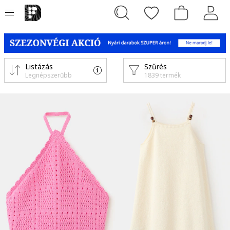
Listázás
Szűrés
Legnépszerűbb
1839 termék