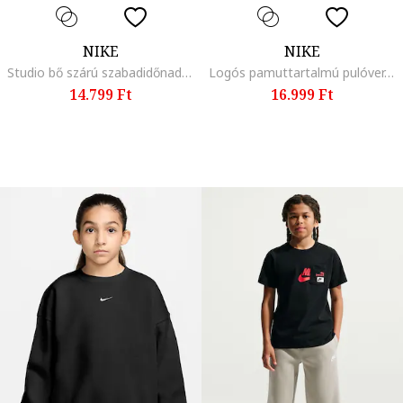
NIKE
NIKE
Studio bő szárú szabadidőnadrág oldalzsebekkel, Melange világosszürke,
Logós pamuttartalmú pulóver, Fehér, Fekete,
14.799 Ft
16.999 Ft