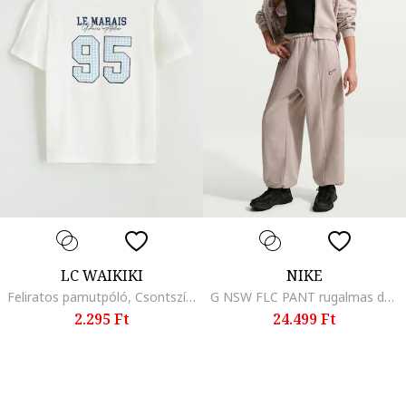
LC WAIKIKI
NIKE
Feliratos pamutpóló, Csontszín/Világoskék
G NSW FLC PANT rugalmas derekú szabadidőnadrág, Rózsaszín
2.295 Ft
24.499 Ft