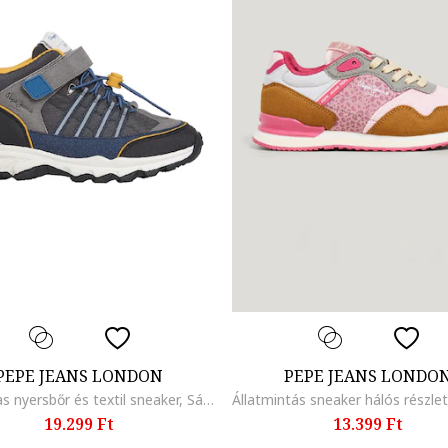
PEPE JEANS LONDON
PEPE JEANS LONDO
Tépőzáras nyersbőr és textil sneaker, Sárga/Kék/Sötétszürke
19.299 Ft
13.399 Ft