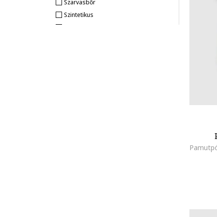
Szarvasbőr
Camper
Szintetikus
Cantabria Labs
Műbőr
Champion
Hálós
Clarks
Akril
CMP
Colmar
Columbia
Converse
Cotton On
Crocs
DESIGUAL
Pamutpó
Diesel
DKNY
Dr. Mayer
Elan
Elmiplant
EMMA concept wear