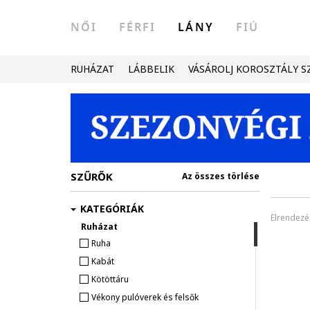
NŐI
FÉRFI
LÁNY
FIÚ
RUHÁZAT
LÁBBELIK
VÁSÁROLJ KOROSZTÁLY S
SZŰRŐK
Az összes törlése
KATEGÓRIÁK
Elrendezé
Ruházat
Ruha
Kabát
Kötöttáru
Vékony pulóverek és felsők