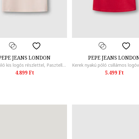
PEPE JEANS LONDON
PEPE JEANS LONDO
Pamutpóló kis logós részlettel, Pasztellrózsaszín
4.899 Ft
5.499 Ft