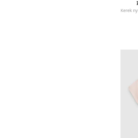
Hawkers
HEYDUDE
HUGO
HUNTER
IDO
ISDIN
Jack & Jones
Jack Wolfskin
KARL LAGERFELD KIDS
Kickers
Kickers kids
KOTON
La Roche-Posay
La Sportiva
Lamonza
LB Lazar
LC WAIKIKI