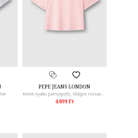
N
PEPE JEANS LONDON
hér
Kerek nyakú pamutpóló, Világos rózsaszín
4.899 Ft