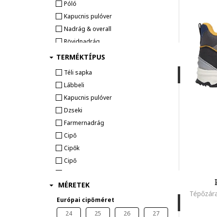
Póló
Kapucnis pulóver
Nadrág & overall
Rövidnadrág
TERMÉKTÍPUS
Lábbeli
Bokacsizma
Téli sapka
Klasszikus cipő
Lábbeli
Szandál
Kapucnis pulóver
Dzseki
Kiegészítő
Farmernadrág
HÁTIZSÁKOK ÉS TÁSKÁK
Cipő
KALAP & SAPKA
Cipők
Kiegészítő
Cipő
Pulóver
MÉRETEK
value_200325
Télikabát
Európai cipőméret
Bakancs
24
25
26
27