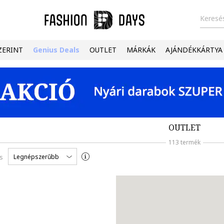
Keresés
ZERINT
Genius Deals
OUTLET
MÁRKÁK
AJÁNDÉKKÁRTYA
OUTLET
113 termék
Legnépszerűbb
s