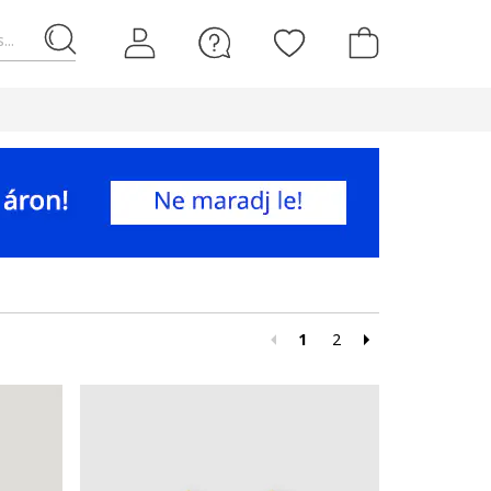
...
1
2