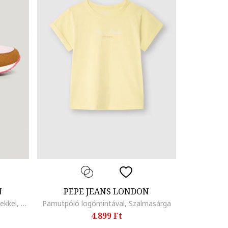
N
PEPE JEANS LONDON
Állatmintás sneaker hálós részletekkel, Élénk rózsaszín/Pasztellrózsaszín/Sötét rózsaszín/Karamellbarna
Pamutpóló logómintával, Szalmasárga
4.899 Ft