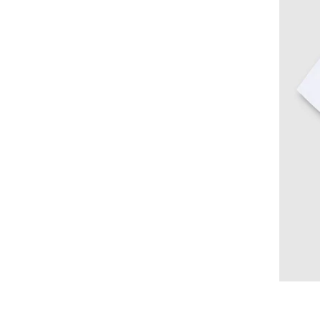
Emu
Eucerin
Falke
FAMILYSTA®
Fila
Fischer
Froddo
Fundango
G-STAR
Gamarde
GAP
Garvalin
Geox
Gerovital
Gioseppo
GUESS KIDS
Havaianas