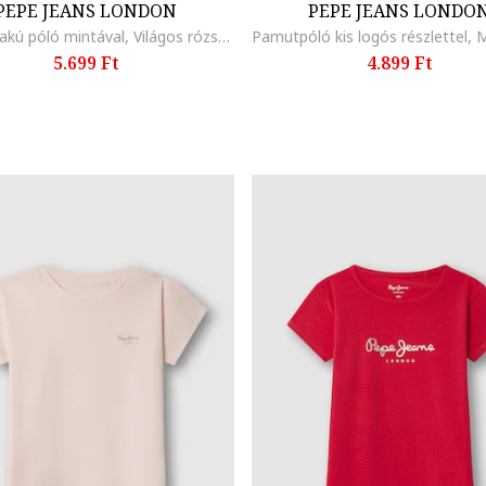
PEPE JEANS LONDON
PEPE JEANS LONDO
Kerek nyakú póló mintával, Világos rózsaszín/Halvány narancssárga/Koptatott piros/Fehér
5.699 Ft
4.899 Ft