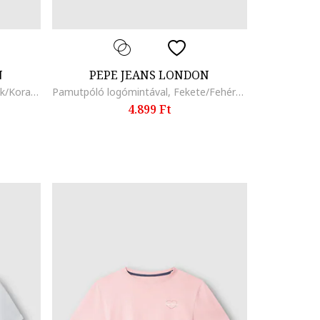
N
PEPE JEANS LONDON
Csíkos kerek nyakú póló, Sötétkék/Korallszín/Törtfehér/Tengerészkék
Pamutpóló logómintával, Fekete/Fehér/Púderrózsaszín
4.899 Ft