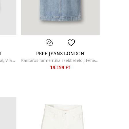
N
PEPE JEANS LONDON
Kerek nyakú póló csillámos logóval, Világosszürke/Élénkpiros
Kantáros farmerruha zsebbel elöl, Fehér/Korallszín
19.199 Ft