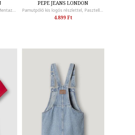
N
PEPE JEANS LONDON
Pamutpóló kis logós részlettel, Mentazöld
Pamutpóló kis logós részlettel, Pasztellkék
4.899 Ft