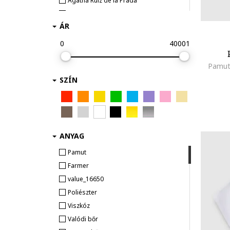
Agatha Ruiz de la Prada
Asics
ÁR
Avene
Babybol
0
40001
Barts
Pamutp
BEARPAW
SZÍN
BELLYBUTTON
Bensimon
Big Star
BILLIEBLUSH
Bioderma
ANYAG
Biomecanics
Pamut
Blauer
Farmer
boboli
value_16650
BOSS Kidswear
Poliészter
Business Holiday
Viszkóz
CALVIN KLEIN
Valódi bőr
CALVIN KLEIN JEANS