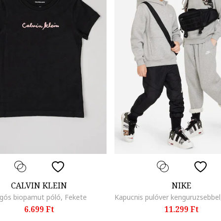
CALVIN KLEIN
NIKE
gós biopamut póló, Fekete
6.699 Ft
11.299 Ft