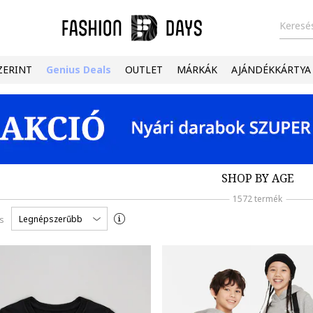
Keresés
ZERINT
Genius Deals
OUTLET
MÁRKÁK
AJÁNDÉKKÁRTYA
SHOP BY AGE
1572 termék
Legnépszerűbb
s