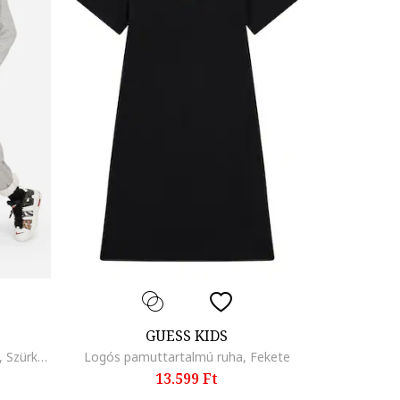
GUESS KIDS
Kapucnis pulóver kenguruzsebbel, Szürke/Melange sötétszürke
Logós pamuttartalmú ruha, Fekete
13.599 Ft