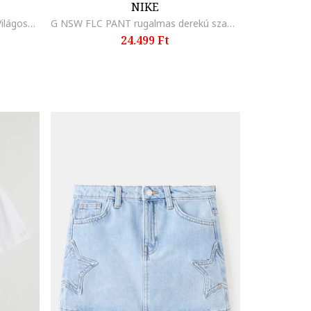
NIKE
Feliratos pamutpóló, Csontszín/Világoskék
G NSW FLC PANT rugalmas derekú szabadidőnadrág, Rózsaszín
24.499 Ft