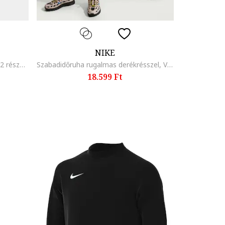
NIKE
Rövid ujjú póló és nadrág szett - 2 részes, Púderrózsaszín
Szabadidőruha rugalmas derékrésszel, Világosszürke/Törtfehér
18.599 Ft