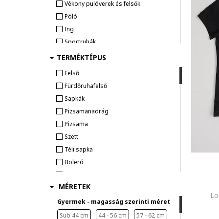
Vékony pulóverek és felsők
Póló
Ing
Sportruhák
Kapucnis pulóver
TERMÉKTÍPUS
Ruházati szett
Felső
Nadrág & overall
Fürdőruhafelső
Rövidnadrág
Sapkák
Fehérnemű
Pizsamanadrág
FÜRDŐRUHÁK ÉS FÜRDŐNADRÁGOK
Pizsama
Otthoni viselet
Szett
Téli sapka
Kiegészítő
Zokni és harisnya
Boleró
KALAP & SAPKA
Alsónemű
MÉRETEK
Kesztyű
Sportmelltartó
Lo
Kardigán
Gyermek - magasság szerinti méret
Kabát
Sub 44 cm
44 - 56 cm
57 - 62 cm