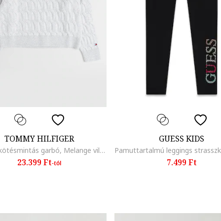
TOMMY HILFIGER
GUESS KIDS
Csavart kötésmintás garbó, Melange világosszürke
23.399 Ft
7.499 Ft
-tól