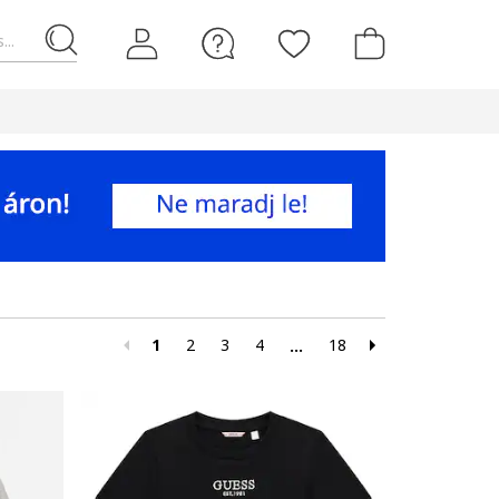
...
1
2
3
4
18
...