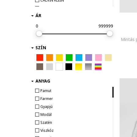
CALVIN KLEIN
Mellény
CMP
Télikabát
ÁR
Colmar
Converse
0
999999
DESIGUAL
Mintás 
Diesel
SZÍN
DKNY
G-STAR
GAP
GUESS KIDS
HUGO
ANYAG
IDO
Pamut
Jack & Jones
Farmer
KARL LAGERFELD KIDS
Gyapjú
Laura Baldini
Modál
LC WAIKIKI
Szatén
Levi's
Viszkóz
Liu Jo