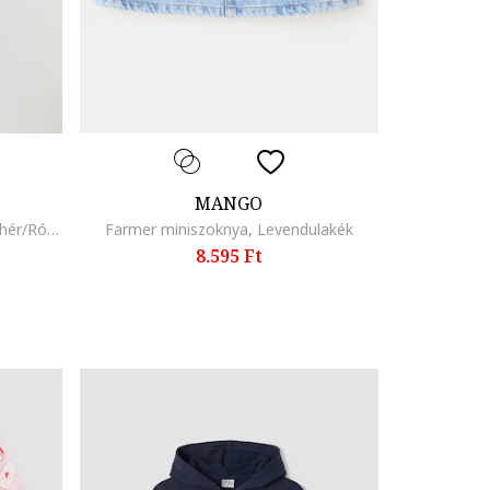
MANGO
Normál fazonú póló mintával, Fehér/Rózsaszín
Farmer miniszoknya, Levendulakék
8.595 Ft