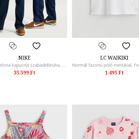
NIKE
LC WAIKIKI
F.C. Barcelona kapucnis szabadidőruha, Piros/Sötétkék
35.599 Ft
1.495 Ft