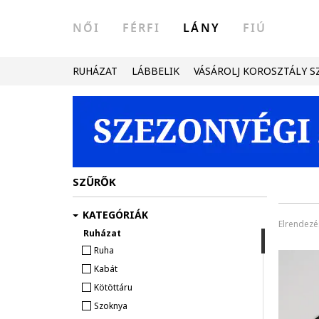
NŐI
FÉRFI
LÁNY
FIÚ
RUHÁZAT
LÁBBELIK
VÁSÁROLJ KOROSZTÁLY S
SZŰRŐK
KATEGÓRIÁK
Elrendezé
Ruházat
Ruha
Kabát
Kötöttáru
Szoknya