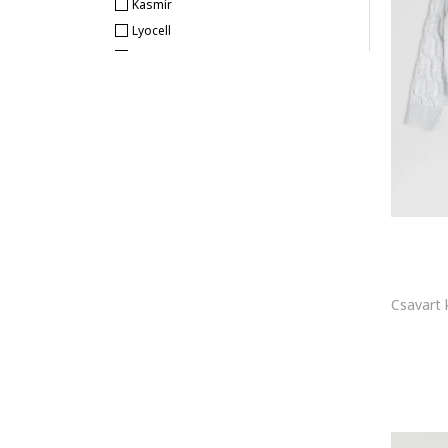
Kasmír
Mango
Lyocell
Marc Jacobs
Moher
Marks & Spencer
Len
NAME IT
Kötött
Nike
Csipke
OVS
Szintetikus
Penti
Műbőr
Pepe Jeans London
Corduroy
s.Oliver
Hálós
Sarabanda
Organikus pamut
Sprayground
Akril
Tom Tailor
Műszőrme
Tommy Hilfiger
Tüll
U.S. Polo Assn.