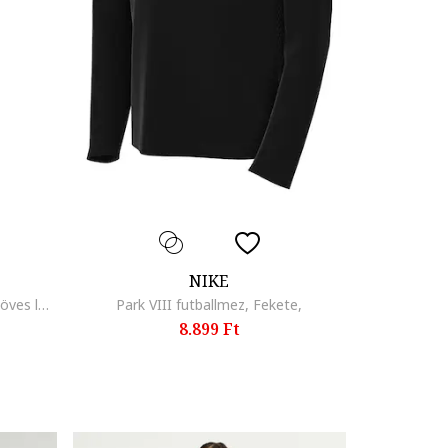
NIKE
Pamuttartalmú leggings strasszköves logóval, Fekete
Park VIII futballmez, Fekete,
8.899 Ft