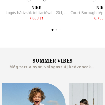
NIKE
NIK
Logós hátizsák tolltartóval - 20 l, Fehér/Királykék
7.899
Ft
8.799
SUMMER VIBES
Még tart a nyár, válogass új kedvenceket!