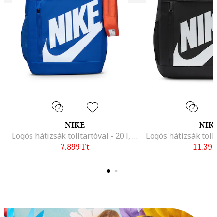
NIKE
NIK
Logós hátizsák tolltartóval - 20 l, Fehér/Királykék
7.899
Ft
11.399