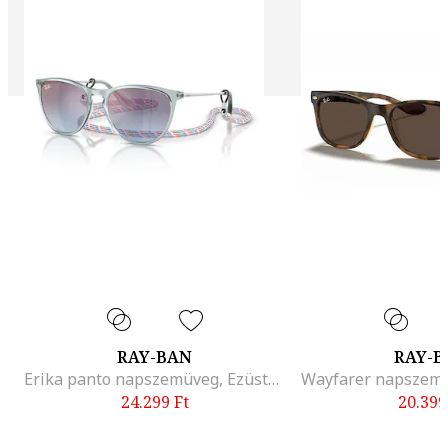
RAY-BAN
RAY-
Erika panto napszemüveg, Ezüstszín
24.299
Ft
20.399