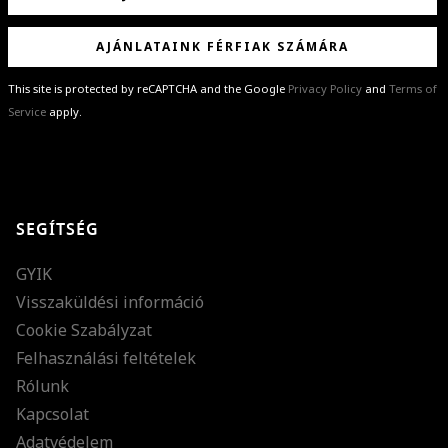
AJÁNLATAINK FÉRFIAK SZÁMÁRA
This site is protected by reCAPTCHA and the Google
Privacy Policy
and
Terms of
Service
apply.
GRATULÁLUNK!
Sikeresen feliratkoztál hírlevelünkre a(z)
%email%
címmel.
Alig várjuk, hogy elküldhessük neked márkáink legújabb kollekcióit,
SEGÍTSÉG
különleges ajánlatainkat és stílustippjeinket!
GYIK
Visszaküldési információ
Cookie Szabályzat
Felhasználási feltételek
Rólunk
Kapcsolat
Adatvédelem