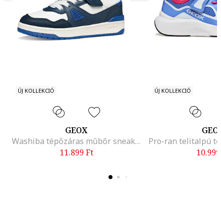
ÚJ KOLLEKCIÓ
ÚJ KOLLEKCIÓ
GEOX
GEO
Washiba tépőzáras műbőr sneaker, Fehér/Sötétkék
11.899
Ft
10.999