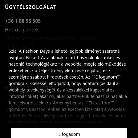
ÜGYFÉLSZOLGÁLAT
+36 1 88 55 505
Hétfő - péntek
kivéve ünnep- és munkaszüneti napokon
Szöveg méretének n
08:00 - 16:30
Szia! A Fashion Days a lehető legjobb élményt szeretné
E-mail küldése
Szöveg méretének c
nyújtani Neked. Az alábbiak miatt használunk sütiket és
hasonló technológiákat: • a weboldal megfelelő működése
Szóköz növelése
érdekében, • a teljesítmény elemzése céljából, és •
személyre szabott hirdetések esetén. Az ""Elfogadom""
Szóköz csökkentése
gombra klikkeléssel elfogadod, hogy adataitd(például a
KÖZÖSSÉGI MÉDIA
webhely tevékenységét és a készülékkel kapcsolatos
Sortávolság növelés
információkat) akár mi, akár partnereink felhasználhatják a
Facebook
fent felsorolt célokra. Amennyiben az ""Elutasítom""
Sortávolság csökken
gombot választod, ebben az esetben kizárólag a weboldal
Instagram
működéséhez szükséges sütiket fogjuk hazsnálni és nem
Színek invertálása
Youtube
jelenítünk meg szamélyre szabott hirdetéseket. A
beállításaidat bármikor módosíthatod, a ""Beállítások
Szürke színárnyalato
Elfogadom
kezelése"" gombra kattintva. Tudj meg többet
Cookie