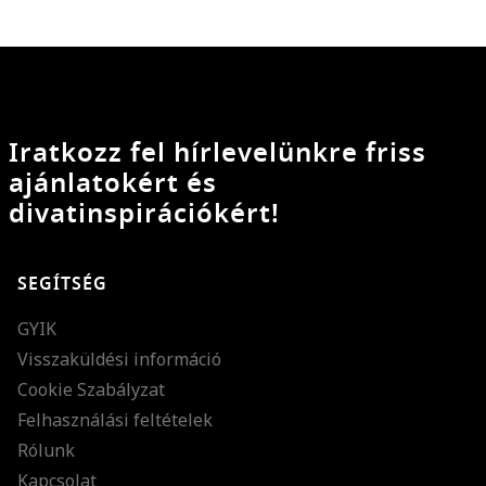
Iratkozz fel hírlevelünkre friss
ajánlatokért és
divatinspirációkért!
SEGÍTSÉG
GYIK
Visszaküldési információ
Cookie Szabályzat
Felhasználási feltételek
Rólunk
Kapcsolat