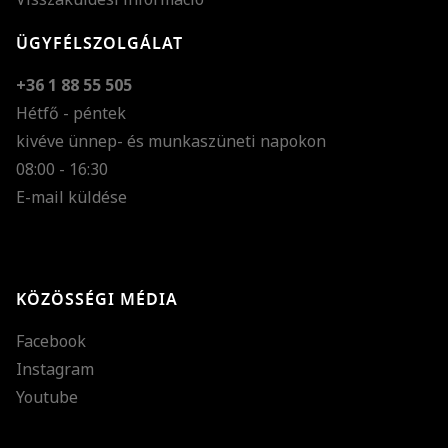
ÜGYFÉLSZOLGÁLAT
+36 1 88 55 505
Hétfő - péntek
kivéve ünnep- és munkaszüneti napokon
Szöveg méretének n
08:00 - 16:30
E-mail küldése
Szöveg méretének c
Szóköz növelése
Szóköz csökkentése
KÖZÖSSÉGI MÉDIA
Sortávolság növelés
Facebook
Sortávolság csökken
Instagram
Színek invertálása
Youtube
Szürke színárnyalato