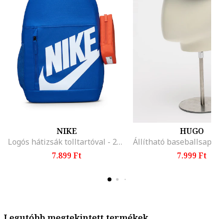
NIKE
HUGO
Logós hátizsák tolltartóval - 20 l, Fehér/Királykék
7.899 Ft
7.999 Ft
Legutóbb megtekintett termékek