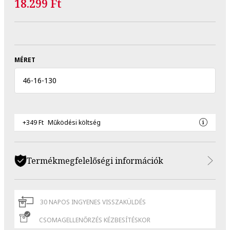
18.299 Ft
MÉRET
46
-
16
-
130
+349 Ft
Működési költség
Termékmegfelelőségi információk
30 NAPOS INGYENES VISSZAKÜLDÉS
CSOMAGELLENŐRZÉS KÉZBESÍTÉSKOR