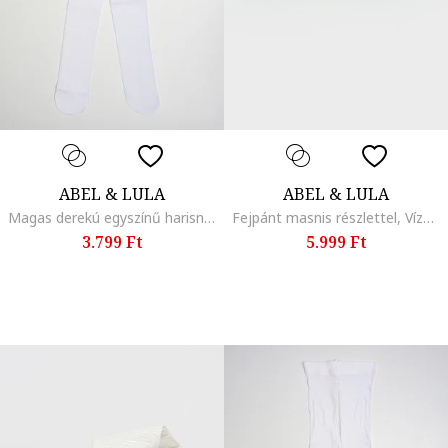
ABEL & LULA
ABEL & LULA
Magas derekú egyszínű harisnyanadrág, Fehér
Fejpánt masnis részlettel, Vízzöld
3.799 Ft
5.999 Ft