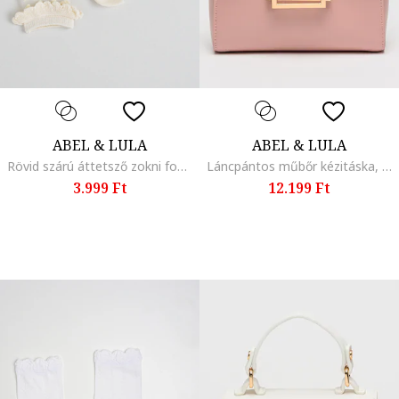
ABEL & LULA
ABEL & LULA
Rövid szárú áttetsző zokni fodrokkal, Törtfehér
Láncpántos műbőr kézitáska, koptatott rózsaszín
3.999 Ft
12.199 Ft