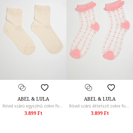
ABEL & LULA
ABEL & LULA
Rövid szárú egyszínű zokni fodrokkal, Bézs
Rövid szárú áttetsző zokni fodrokkal, Világos rózsaszín
3.899 Ft
3.899 Ft