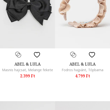
ABEL & LULA
ABEL & LULA
Masnis hajcsat, Melange fekete
Fodros hajpánt, Tópbarna
2.399 Ft
4.799 Ft