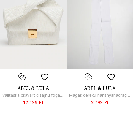
ABEL & LULA
ABEL & LULA
Válltáska csavart dizájnú fogantyúval, Fehér
Magas derekú harisnyanadrág, Fehér
12.199 Ft
3.799 Ft