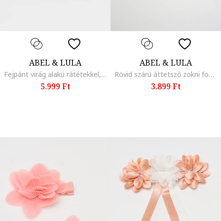
ABEL & LULA
ABEL & LULA
Fejpánt virág alakú rátétekkel, Fehér/Világos rózsaszín
Rövid szárú áttetsző zokni fodrokkal, Fehér
5.999 Ft
3.899 Ft