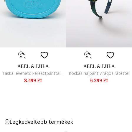
ABEL & LULA
ABEL & LULA
Táska levehető keresztpánttal, Világoskék
Kockás hajpánt virágos rátéttel
8.499 Ft
6.299 Ft
Legkedveltebb termékek