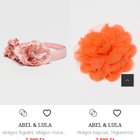
ABEL & LULA
ABEL & LULA
Virágos fejpánt, Világos rózsaszín
Virágos hajcsat, Téglavörös
5.999 Ft
2.999 Ft