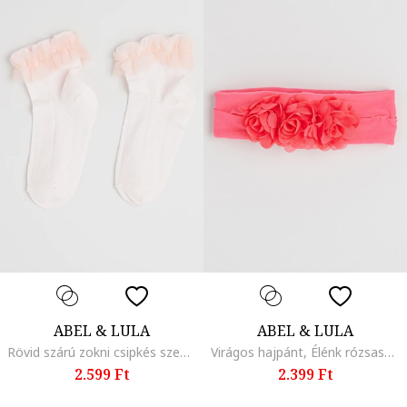
ABEL & LULA
ABEL & LULA
Rövid szárú zokni csipkés szegéllyel, Halvány rózsaszín
Virágos hajpánt, Élénk rózsaszín
2.599 Ft
2.399 Ft