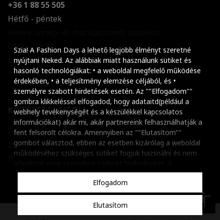
+36 1 88 55 505
Hétfő - péntek
kivéve ünnep- és munkaszüneti napokon
Szöveg méretének n
08:00 - 16:30
Szia! A Fashion Days a lehető legjobb élményt szeretné
E-mail küldése
Szöveg méretének c
nyújtani Neked. Az alábbiak miatt használunk sütiket és
hasonló technológiákat: • a weboldal megfelelő működése
Szóköz növelése
érdekében, • a teljesítmény elemzése céljából, és •
személyre szabott hirdetések esetén. Az ""Elfogadom""
Szóköz csökkentése
gombra klikkeléssel elfogadod, hogy adataitd(például a
KÖZÖSSÉGI MÉDIA
webhely tevékenységét és a készülékkel kapcsolatos
Sortávolság növelés
információkat) akár mi, akár partnereink felhasználhatják a
Facebook
fent felsorolt célokra. Amennyiben az ""Elutasítom""
Sortávolság csökken
gombot választod, ebben az esetben kizárólag a weboldal
Instagram
működéséhez szükséges sütiket fogjuk hazsnálni és nem
Színek invertálása
Youtube
jelenítünk meg szamélyre szabott hirdetéseket. A
beállításaidat bármikor módosíthatod, a ""Beállítások
Szürke színárnyalato
Elfogadom
kezelése"" gombra kattintva. Tudj meg többet
Cookie
Nagy kurzor
szabályzatunkról
.
accessibility
Elutasítom
Linkek aláhúzása