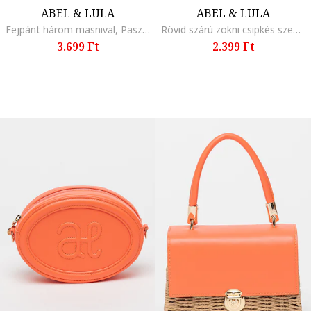
ABEL & LULA
ABEL & LULA
Fejpánt három masnival, Pasztellrózsaszín
Rövid szárú zokni csipkés szegéllyel, Fehér
3.699 Ft
2.399 Ft