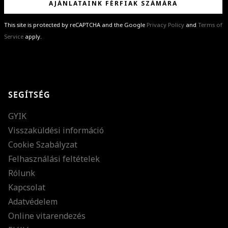
AJÁNLATAINK FÉRFIAK SZÁMÁRA
This site is protected by reCAPTCHA and the Google
Privacy Policy
and
Terms of
Service
apply.
GRATULÁLUNK!
Sikeresen feliratkoztál hírlevelünkre a(z)
%email%
címmel.
Alig várjuk, hogy elküldhessük neked márkáink legújabb kollekcióit,
SEGÍTSÉG
különleges ajánlatainkat és stílustippjeinket!
GYIK
Visszaküldési információ
Cookie Szabályzat
Felhasználási feltételek
Rólunk
Kapcsolat
Adatvédelem
Online vitarendezés