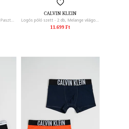
CALVIN KLEIN
Logós derekú boxer szett - 2 db, Pasztellkék/Fekete
Logós póló szett - 2 db, Melange világosszürke/Tengerészkék
11.699 Ft