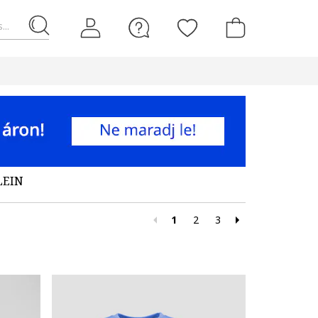
...
LEIN
1
2
3