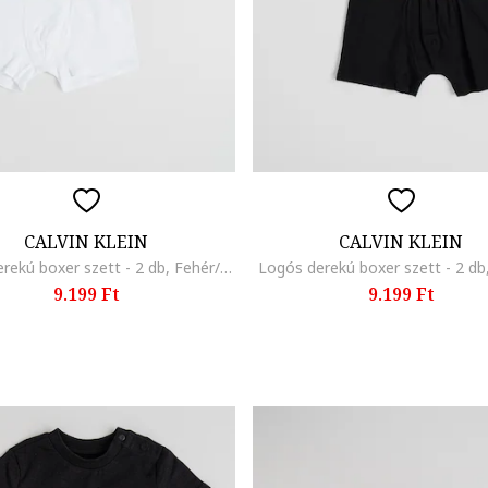
CALVIN KLEIN
CALVIN KLEIN
Logós derekú boxer szett - 2 db, Fehér/Tengerészkék
Logós derekú boxer szett - 2 db
9.199 Ft
9.199 Ft