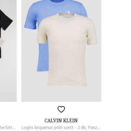
CALVIN KLEIN
Biopamut póló szett - 2 db, Fekete/Sötétbézs
Logós biopamut póló szett - 2 db, Pasztellkék/Világosbézs