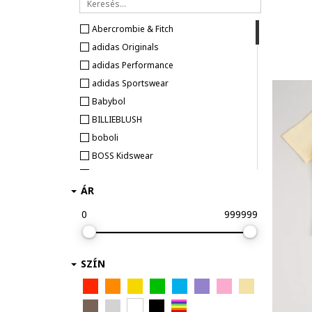
Abercrombie & Fitch
adidas Originals
adidas Performance
adidas Sportswear
Babybol
BILLIEBLUSH
boboli
BOSS Kidswear
CALVIN KLEIN
ÁR
Carter's
Champion
0
999999
CMP
Colmar
SZÍN
Columbia
Converse
DESIGUAL