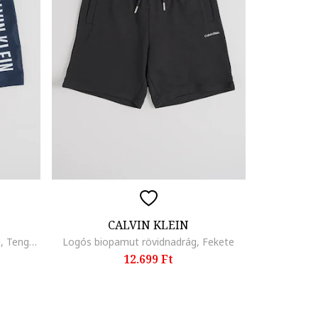
CALVIN KLEIN
Fürdőnadrág hálós anyagbetéttel, Tengerészkék
Logós biopamut rövidnadrág, Fekete
12.699 Ft