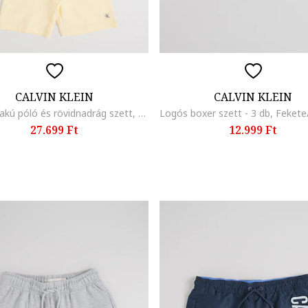
CALVIN KLEIN
CALVIN KLEIN
Kerek nyakú póló és rövidnadrág szett, Halványsárga
27.699 Ft
12.999 Ft