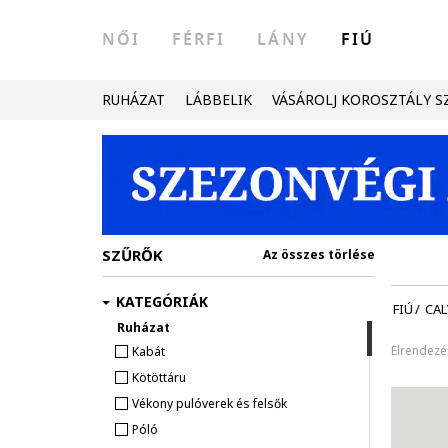
NŐI
FÉRFI
LÁNY
FIÚ
RUHÁZAT
LÁBBELIK
VÁSÁROLJ KOROSZTÁLY S
SZŰRŐK
Az összes törlése
KATEGÓRIÁK
FIÚ
/
CAL
Ruházat
Elrendezé
Kabát
Kötöttáru
Vékony pulóverek és felsők
Póló