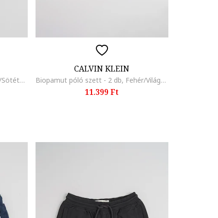
CALVIN KLEIN
Logós boxer szett - 3 db, Fekete/Sötétkék
Biopamut póló szett - 2 db, Fehér/Világoskék
11.399 Ft