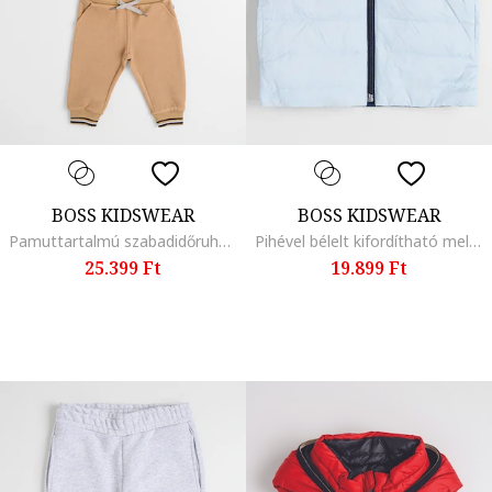
BOSS KIDSWEAR
BOSS KIDSWEAR
Pamuttartalmú szabadidőruha logóval, Bézs
Pihével bélelt kifordítható mellény, Pasztellkék
25.399 Ft
19.899 Ft