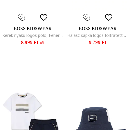
BOSS KIDSWEAR
BOSS KIDSWEAR
Kerek nyakú logós póló, Fehér/Tengerészkék
Halász sapka logós foltrátéttel, Bézs
8.999 Ft
9.799 Ft
-tól