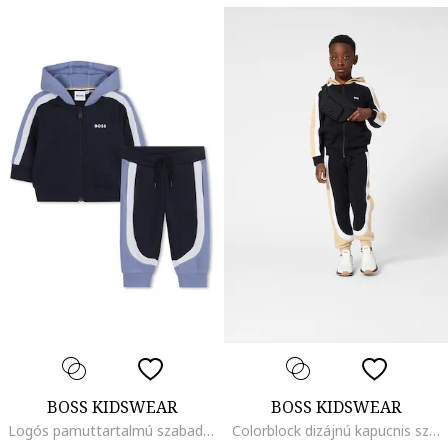
BOSS KIDSWEAR
BOSS KIDSWEAR
Logós pamuttartalmú szabadidőruha, Fekete/Púderkék
Colorblock dizájnú kapucnis szabaidőruha, Fekete/Bézs