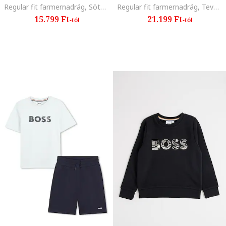
Regular fit farmernadrág, Sötétkék
Regular fit farmernadrág, Tevebarna
15.799 Ft
21.199 Ft
-tól
-tól