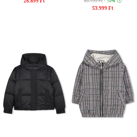
26.899 Ft
60.199 Ft
-
10%
53.999 Ft