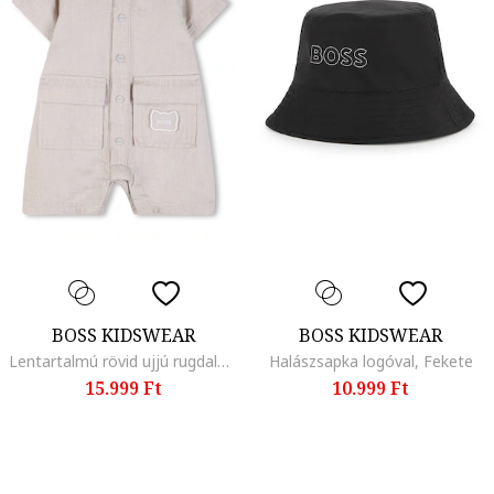
BOSS KIDSWEAR
BOSS KIDSWEAR
Lentartalmú rövid ujjú rugdalózó, Homokbarna
Halászsapka logóval, Fekete
15.999 Ft
10.999 Ft