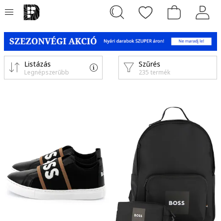
Listázás
Szűrés
Legnépszerűbb
235 termék