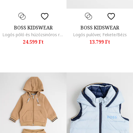
BOSS KIDSWEAR
BOSS KIDSWEAR
Logós póló és húzózsinóros rövidnadrág szett, Sötétkék/Halványzöld
Logós pulóver, Fekete/Bézs
24.599 Ft
13.799 Ft