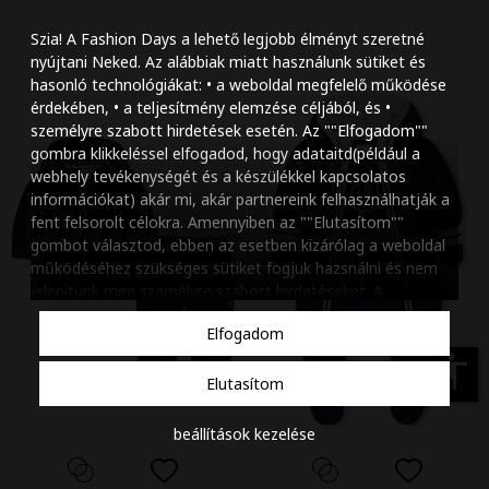
Szöveg méretének n
Szia! A Fashion Days a lehető legjobb élményt szeretné
Szöveg méretének c
nyújtani Neked. Az alábbiak miatt használunk sütiket és
hasonló technológiákat: • a weboldal megfelelő működése
Szóköz növelése
érdekében, • a teljesítmény elemzése céljából, és •
személyre szabott hirdetések esetén. Az ""Elfogadom""
Szóköz csökkentése
gombra klikkeléssel elfogadod, hogy adataitd(például a
webhely tevékenységét és a készülékkel kapcsolatos
Sortávolság növelés
információkat) akár mi, akár partnereink felhasználhatják a
fent felsorolt célokra. Amennyiben az ""Elutasítom""
Sortávolság csökken
gombot választod, ebben az esetben kizárólag a weboldal
működéséhez szükséges sütiket fogjuk hazsnálni és nem
Színek invertálása
jelenítünk meg szamélyre szabott hirdetéseket. A
beállításaidat bármikor módosíthatod, a ""Beállítások
Szürke színárnyalato
Elfogadom
kezelése"" gombra kattintva. Tudj meg többet
Cookie
Nagy kurzor
szabályzatunkról
.
accessibility
Elutasítom
Linkek aláhúzása
beállítások kezelése
Animációk letiltása