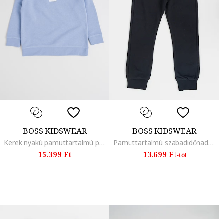
BOSS KIDSWEAR
BOSS KIDSWEAR
Kerek nyakú pamuttartalmú pulóver, Világoskék
Pamuttartalmú szabadidőnadrág logós foltrátéttel, Fekete
15.399 Ft
13.699 Ft
-tól