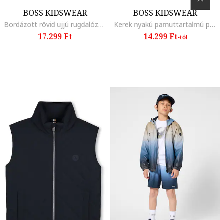
BOSS KIDSWEAR
BOSS KIDSWEAR
Bordázott rövid ujjú rugdalózó, Fehér/Világosbézs
Kerek nyakú pamuttartalmú pulóver, Mentazöld
17.299 Ft
14.299 Ft
-tól