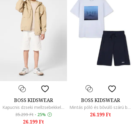
BOSS KIDSWEAR
BOSS KIDSWEAR
Kapucnis dzseki mellzsebekkel, Bézs
Mintás póló és bővülő szárú bermudanadrág szett, Fehér/Sötétkék
26.199 Ft
35.299 Ft
-
25%
26.199 Ft