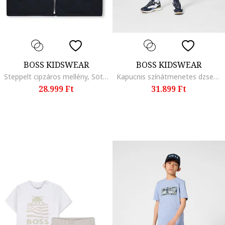
BOSS KIDSWEAR
BOSS KIDSWEAR
Steppelt cipzáros mellény, Sötétkék
Kapucnis színátmenetes dzseki, Bézs/Kék
28.999 Ft
31.899 Ft