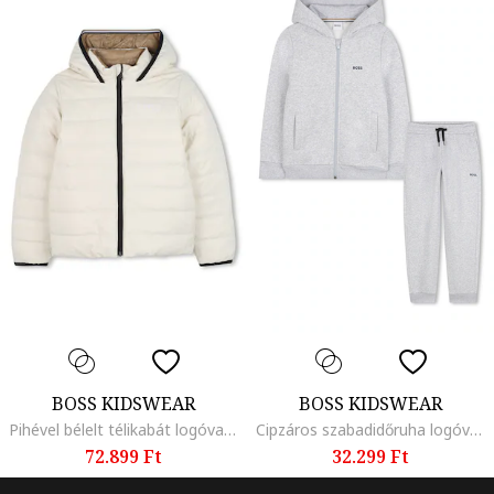
BOSS KIDSWEAR
BOSS KIDSWEAR
Pihével bélelt télikabát logóval, Tópbarna/Krémszín
Cipzáros szabadidőruha logóval, Melange szürke
72.899 Ft
32.299 Ft