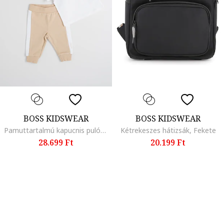
BOSS KIDSWEAR
BOSS KIDSWEAR
Pamuttartalmú kapucnis pulóver, póló és szabadidőnadrág szett, Fehér/Világosbézs
Kétrekeszes hátizsák, Fekete
28.699 Ft
20.199 Ft