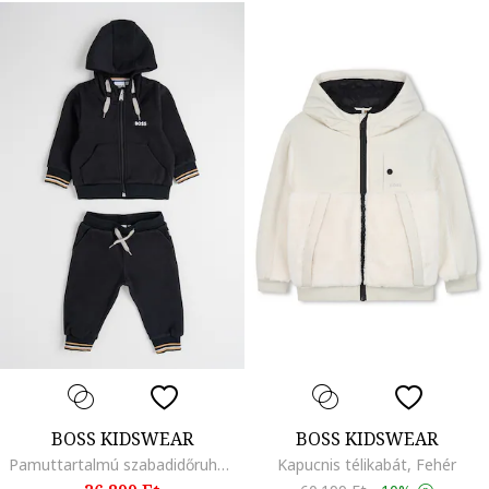
BOSS KIDSWEAR
BOSS KIDSWEAR
Pamuttartalmú szabadidőruha logóval, Koptatott fekete
Kapucnis télikabát, Fehér