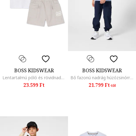
BOSS KIDSWEAR
BOSS KIDSWEAR
Lentartalmú póló és rövidnadrág szett, Fehér/Homokbarna
Bő fazonú nadrág húzózsinórral, Sötétkék
23.599 Ft
21.799 Ft
-tól