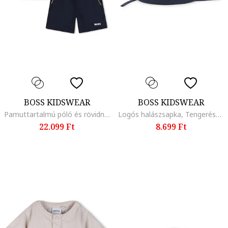
BOSS KIDSWEAR
BOSS KIDSWEAR
Pamuttartalmú póló és rövidnadrág szett - 2 részes, Fehér/Tengerészkék
Logós halászsapka, Tengerészkék
22.099 Ft
8.699 Ft