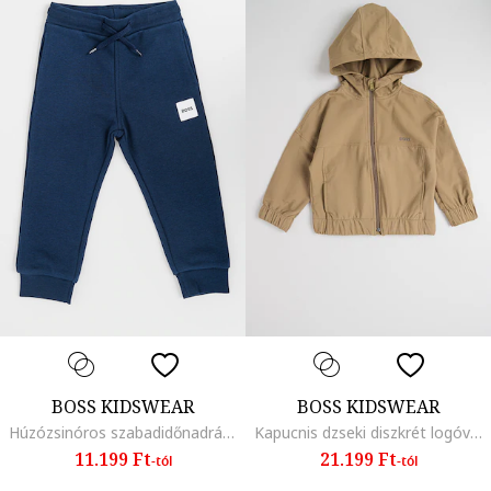
BOSS KIDSWEAR
BOSS KIDSWEAR
Húzózsinóros szabadidőnadrág logós foltrátéttel, Tengerészkék
Kapucnis dzseki diszkrét logóval, Tevebarna
11.199 Ft
21.199 Ft
-tól
-tól