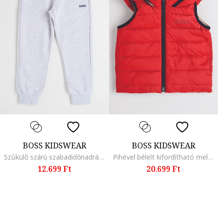
BOSS KIDSWEAR
BOSS KIDSWEAR
Szűkülő szárú szabadidőnadrág oldalzsebekkel, Melange világosszürke
Pihével bélelt kifordítható mellény, Sötétpiros
12.699 Ft
20.699 Ft