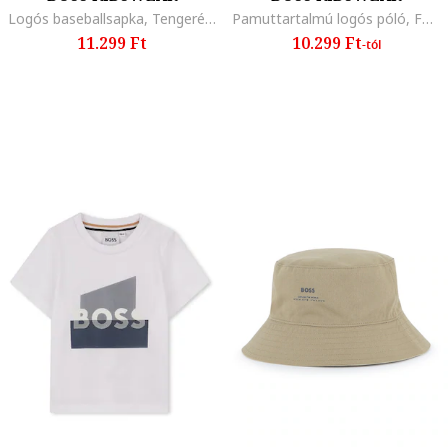
Logós baseballsapka, Tengerészkék
Pamuttartalmú logós póló, Fehér/Tengerészkék
11.299 Ft
10.299 Ft
-tól