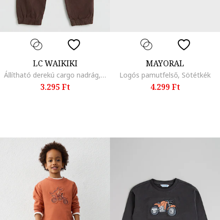
LC WAIKIKI
MAYORAL
Állítható derekú cargo nadrág, Konyakbarna
Logós pamutfelső, Sötétkék
3.295 Ft
4.299 Ft