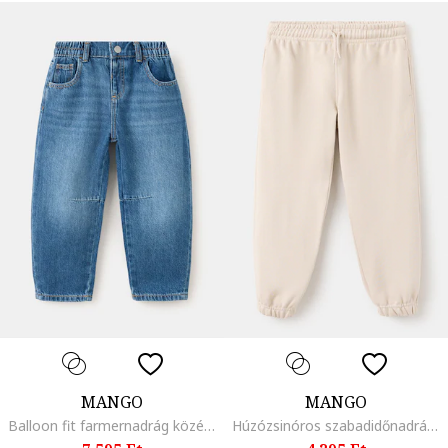
MANGO
MANGO
Balloon fit farmernadrág középmagas derékrésszel, Azúrkék
Húzózsinóros szabadidőnadrág, Világosbézs,