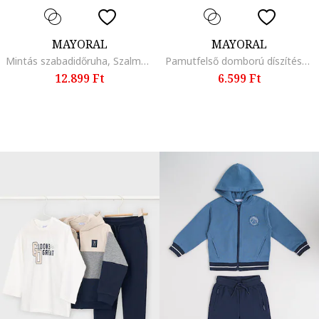
MAYORAL
MAYORAL
Mintás szabadidőruha, Szalmasárga
Pamutfelső domború díszítéssel az elején, Azúrkék
12.899 Ft
6.599 Ft