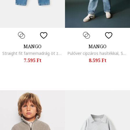
MANGO
MANGO
Straight fit farmernadrág öt zsebbel, Halványkék
Pulóver cipzáros hasítékkal, Sötétkék
7.595 Ft
8.595 Ft