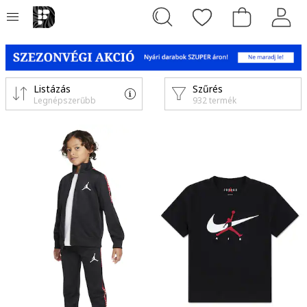
Listázás
Szűrés
Legnépszerűbb
932 termék