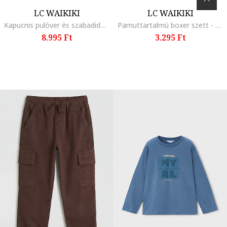
LC WAIKIKI
LC WAIKIKI
Kapucnis pulóver és szabadidőnadrág szett - 2 részes, Bézs
Pamuttartalmú boxer szett - 3 db, Óceánkék/Világosbézs
8.995 Ft
3.295 Ft