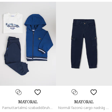
MAYORAL
MAYORAL
Pamuttartalmú szabadidőruha és felső szett - 3 részes, Olajkék/Tengerészkék
Normál fazonú cargo nadrág középmagas derékrésszel, Sötétkék