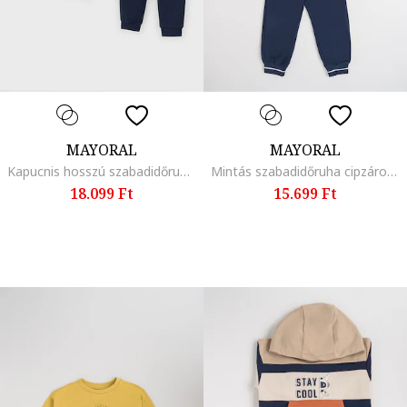
MAYORAL
MAYORAL
Kapucnis hosszú szabadidőruha, Sötétkék/Hamuszürke/Világosbézs
Mintás szabadidőruha cipzáros zsebekkel, Olajkék/Tengerészkék
18.099 Ft
15.699 Ft