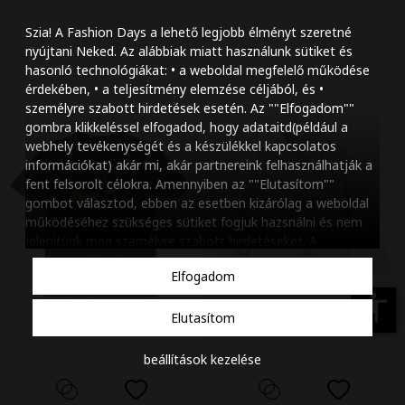
Szöveg méretének n
Szia! A Fashion Days a lehető legjobb élményt szeretné
Szöveg méretének c
nyújtani Neked. Az alábbiak miatt használunk sütiket és
hasonló technológiákat: • a weboldal megfelelő működése
Szóköz növelése
érdekében, • a teljesítmény elemzése céljából, és •
személyre szabott hirdetések esetén. Az ""Elfogadom""
Szóköz csökkentése
gombra klikkeléssel elfogadod, hogy adataitd(például a
webhely tevékenységét és a készülékkel kapcsolatos
Sortávolság növelés
információkat) akár mi, akár partnereink felhasználhatják a
fent felsorolt célokra. Amennyiben az ""Elutasítom""
Sortávolság csökken
gombot választod, ebben az esetben kizárólag a weboldal
működéséhez szükséges sütiket fogjuk hazsnálni és nem
Színek invertálása
jelenítünk meg szamélyre szabott hirdetéseket. A
beállításaidat bármikor módosíthatod, a ""Beállítások
Szürke színárnyalato
Elfogadom
kezelése"" gombra kattintva. Tudj meg többet
Cookie
Nagy kurzor
szabályzatunkról
.
accessibility
Elutasítom
Linkek aláhúzása
beállítások kezelése
Animációk letiltása