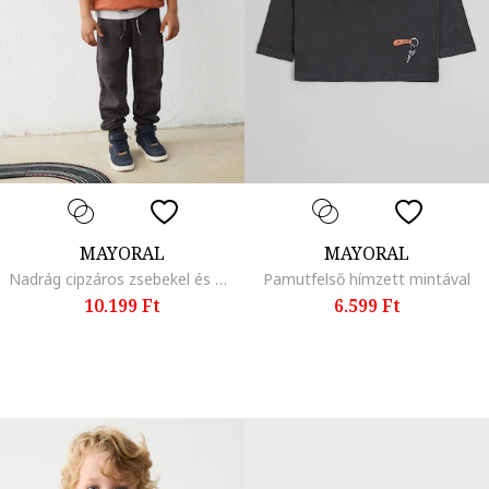
MAYORAL
MAYORAL
Nadrág cipzáros zsebekel és megkötővel, Koptatott fekete
Pamutfelső hímzett mintával
10.199 Ft
6.599 Ft