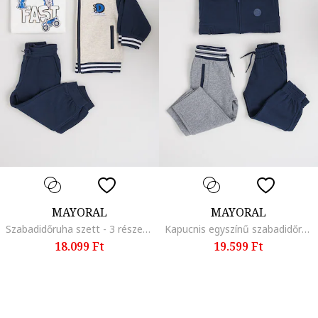
MAYORAL
MAYORAL
Szabadidőruha szett - 3 részes, Hamuszürke/Törtfehér/Tengerészkék
Kapucnis egyszínű szabadidőruha, Antik szürke/Tengerészkék
18.099 Ft
19.599 Ft