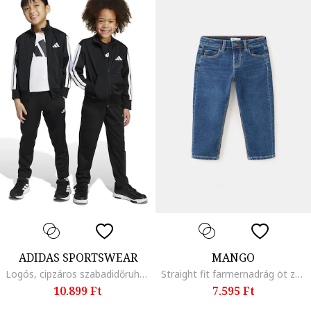
ADIDAS SPORTSWEAR
MANGO
Logós, cipzáros szabadidőruha, Fehér/Fekete
Straight fit farmernadrág öt zsebbel, Kobaltkék
10.899 Ft
7.595 Ft