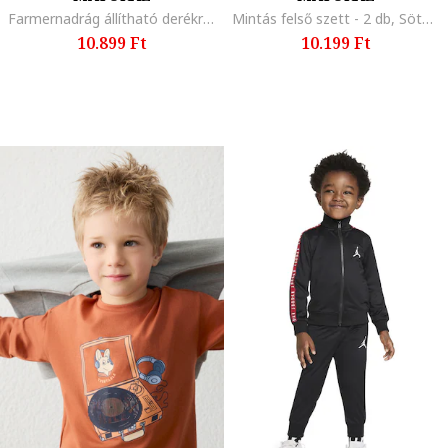
Farmernadrág állítható derékrésszel, Sötétkék
Mintás felső szett - 2 db, Sötétkék/Világosbézs
10.899 Ft
10.199 Ft