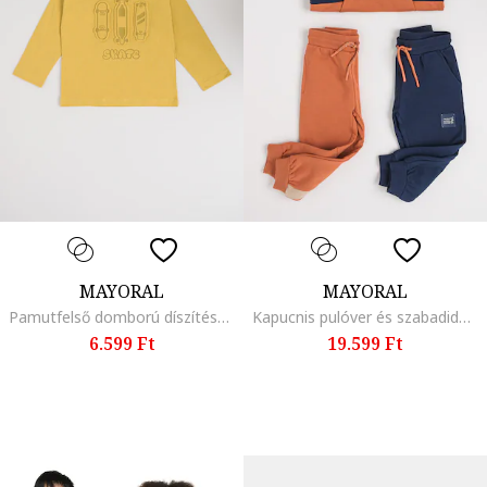
MAYORAL
MAYORAL
Pamutfelső domború díszítéssel az elején, Mustársárga
Kapucnis pulóver és szabadidőnadrág szett - 3 részes, Barna/Tengerészkék
6.599 Ft
19.599 Ft