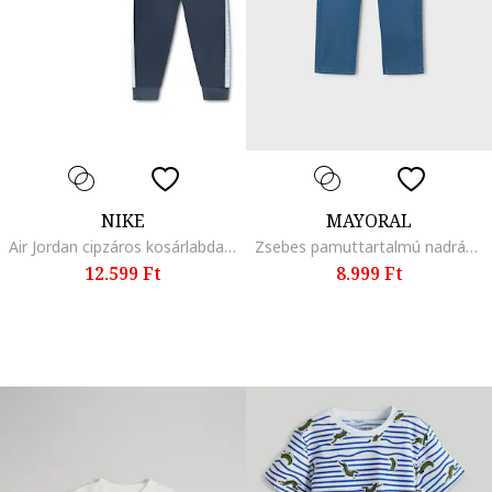
NIKE
MAYORAL
Air Jordan cipzáros kosárlabda szabadidőruha, Pasztellkék/Sötétkék
Zsebes pamuttartalmú nadrág, Kobaltkék
12.599 Ft
8.999 Ft