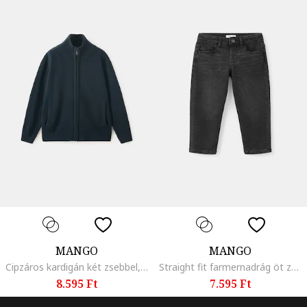
MANGO
MANGO
Cipzáros kardigán két zsebbel, Sötétkék
Straight fit farmernadrág öt zsebbel, Szénfekete
8.595 Ft
7.595 Ft