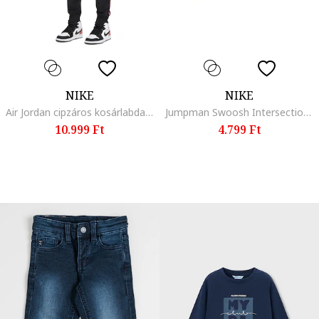
NIKE
NIKE
Air Jordan cipzáros kosárlabda szabadidőruha, Piros/Fekete/Fehér
Jumpman Swoosh Intersection mintás póló, Fekete/Fehér
10.999 Ft
4.799 Ft