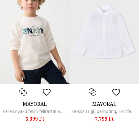
MAYORAL
MAYORAL
Kerek nyakú felső felirattal a mellrészén, Fehér
Hosszú ujjú pamuting, Törtfehér
5.399 Ft
7.799 Ft