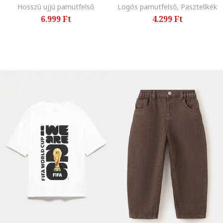
Hosszú ujjú pamutfelső
Logós pamutfelső, Pasztellkék
6.999 Ft
4.299 Ft