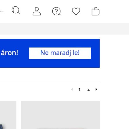
...
1
2