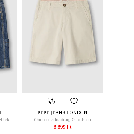
N
PEPE JEANS LONDON
étkék
Chino rövidnadrág, Csontszín
8.899 Ft