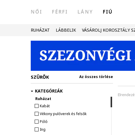
NŐI
FÉRFI
LÁNY
FIÚ
RUHÁZAT
LÁBBELIK
VÁSÁROLJ KOROSZTÁLY S
SZŰRŐK
Az összes törlése
KATEGÓRIÁK
Elrendezé
Ruházat
Kabát
Vékony pulóverek és felsők
Póló
Ing