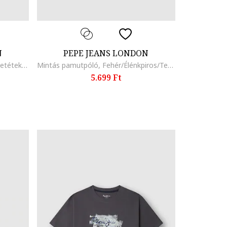
N
PEPE JEANS LONDON
Szintetikus sneaker hálós anyagbetétekkel, Vízzöld/Spárgazöld/Törtfehér/Tengerészkék
Mintás pamutpóló, Fehér/Élénkpiros/Tengerészkék
5.699 Ft