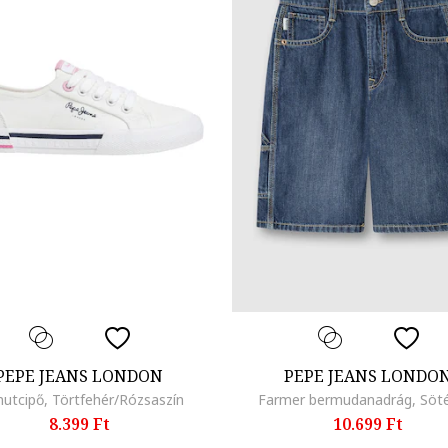
PEPE JEANS LONDON
PEPE JEANS LONDO
utcipő, Törtfehér/Rózsaszín
Farmer bermudanadrág, Söt
8.399 Ft
10.699 Ft