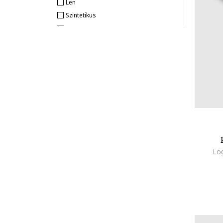
Len
Colmar
Szintetikus
Columbia
Műbőr
Converse
Hálós
Crocs
DESIGUAL
Diesel
DKNY
Dr. Mayer
EA7
Elan
Elmiplant
Lo
Emu
Esprit
Eucerin
Falke
FAMILYSTA®
Fila