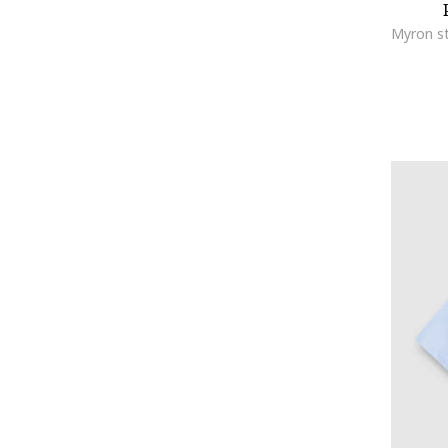
IDO
ISDIN
Jack & Jones
Jack Wolfskin
KARL LAGERFELD KIDS
Kickers
Kickers kids
KOTON
La Roche-Posay
La Sportiva
Lamonza
LB Lazar
LC WAIKIKI
Leki
Levi's
Liu Jo
Lotto