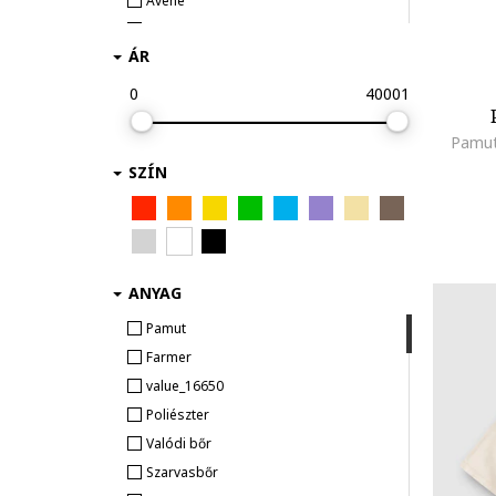
Avene
Babybol
ÁR
Barts
BEARPAW
0
40001
Bensimon
Pamut
Big Star
SZÍN
BILLIEBLUSH
Bioderma
Biomecanics
boboli
BOSS Kidswear
ANYAG
CALVIN KLEIN
Pamut
CALVIN KLEIN JEANS
Farmer
Camper
value_16650
Cantabria Labs
Poliészter
Champion
Valódi bőr
Clarks
Szarvasbőr
CMP