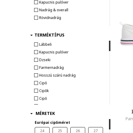
Kapucnis pulóver
Nadrág & overall
Rövidnadrág
Lábbeli
TERMÉKTÍPUS
Bokacsizma
Klasszikus cipő
Lábbeli
Szandál
Kapucnis pulóver
Dzseki
Kiegészítő
Farmernadrág
HÁTIZSÁKOK ÉS TÁSKÁK
Hosszú szárú nadrág
Kiegészítő
Cipő
Cipők
Cipő
value_200325
MÉRETEK
Télikabát
Pam
Bakancs
Európai cipőméret
24
25
26
27