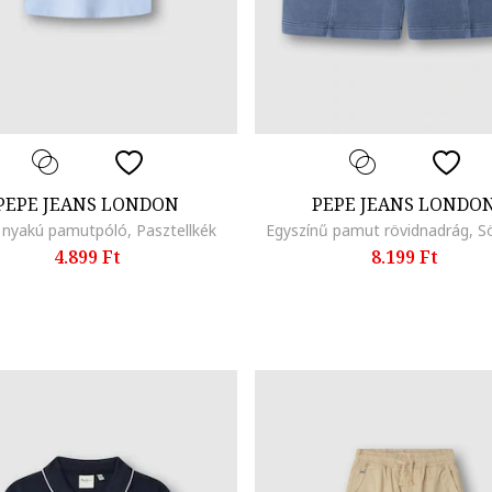
PEPE JEANS LONDON
PEPE JEANS LONDO
 nyakú pamutpóló, Pasztellkék
Egyszínű pamut rövidnadrág, S
4.899 Ft
8.199 Ft