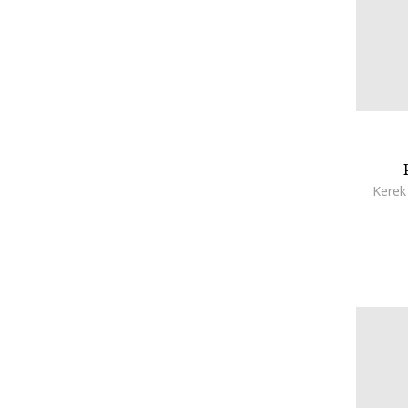
Lumberjack
Mango
Marc Jacobs
Marks & Spencer
Marvel
Mayoral
Mixa
Moon Boot
Kerek
Naeve
Napapijri
Native
Naturino
New Balance
New Era
Nike
Nivea
O'Neill
Oral-B