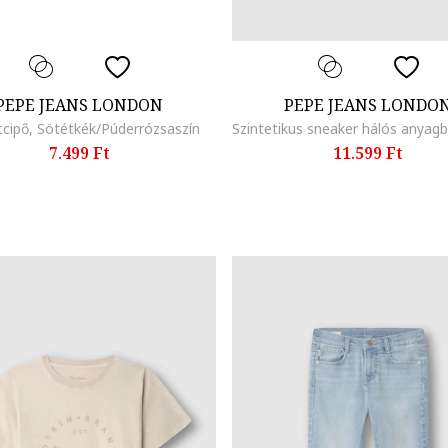
PEPE JEANS LONDON
PEPE JEANS LONDO
cipő, Sötétkék/Púderrózsaszín
7.499 Ft
11.599 Ft