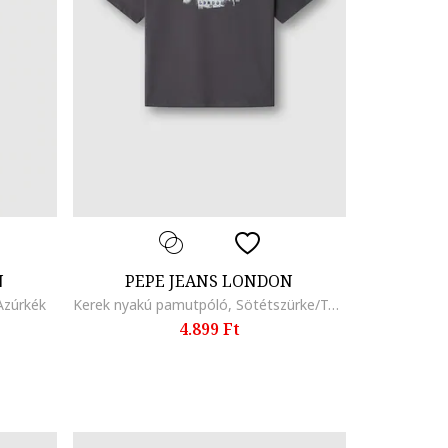
N
PEPE JEANS LONDON
 Azúrkék
Kerek nyakú pamutpóló, Sötétszürke/Tengerészkék
4.899 Ft