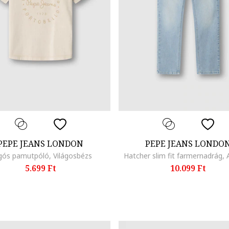
PEPE JEANS LONDON
PEPE JEANS LONDO
gós pamutpóló, Világosbézs
Hatcher slim fit farmernadrág,
5.699 Ft
10.099 Ft