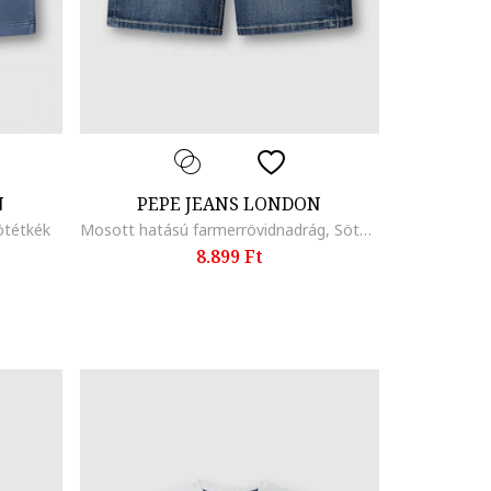
N
PEPE JEANS LONDON
ötétkék
Mosott hatású farmerrövidnadrág, Sötétkék/Púderkék
8.899 Ft