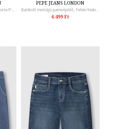
N
PEPE JEANS LONDON
Feliratos normál fazonú póló, Fekete/Fehér
Batikolt mintájú pamutpóló, Fehér/Halványzöld/Tengerészkék
6.499 Ft