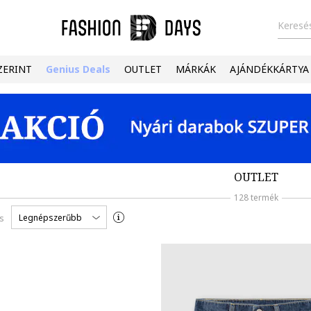
Keresés
ZERINT
Genius Deals
OUTLET
MÁRKÁK
AJÁNDÉKKÁRTYA
OUTLET
128 termék
Legnépszerűbb
s