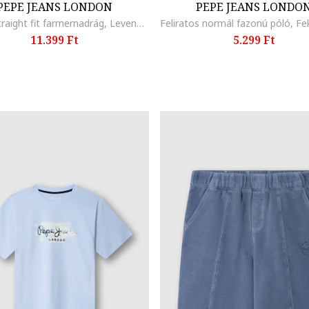
PEPE JEANS LONDON
PEPE JEANS LONDO
Myron straight fit farmernadrág, Levendulakék
11.399 Ft
5.299 Ft