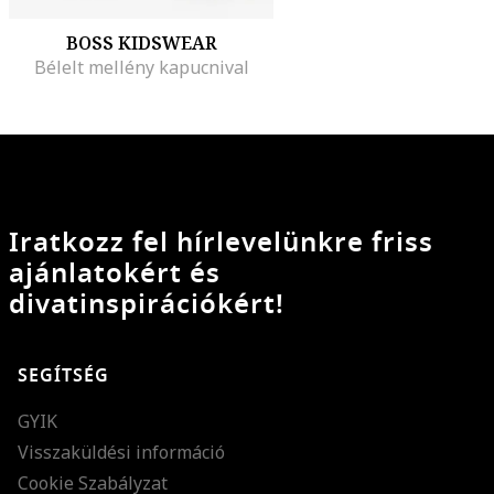
BOSS KIDSWEAR
Bélelt mellény kapucnival
Iratkozz fel hírlevelünkre friss
ajánlatokért és
divatinspirációkért!
SEGÍTSÉG
GYIK
Visszaküldési információ
Cookie Szabályzat