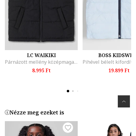
LC WAIKIKI
BOSS KIDSWE
Párnázott mellény középmagas gallérral, Fekete
8.995 Ft
19.899 Ft
Nézze meg ezeket is