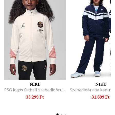
NIKE
NIKE
PSG logós futball szabadidőruha
33.299 Ft
31.899 Ft