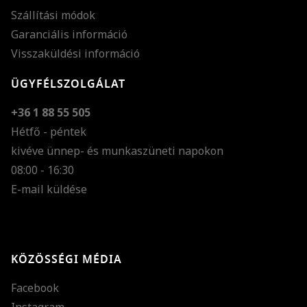
Szállítási módok
Garanciális információ
Visszaküldési információ
ÜGYFÉLSZOLGÁLAT
+36 1 88 55 505
Hétfő - péntek
kivéve ünnep- és munkaszüneti napokon
Szöveg méretének n
08:00 - 16:30
E-mail küldése
Szöveg méretének c
Szóköz növelése
Szóköz csökkentése
KÖZÖSSÉGI MÉDIA
Sortávolság növelés
Facebook
Sortávolság csökken