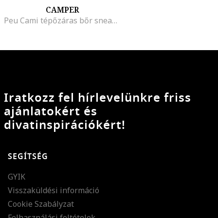
CAMPER
Peu Cami tépőzáras bőr sneaker
Iratkozz fel hírlevelünkre friss
ajánlatokért és
divatinspirációkért!
SEGÍTSÉG
GYIK
Visszaküldési információ
Cookie Szabályzat
Felhasználási feltételek