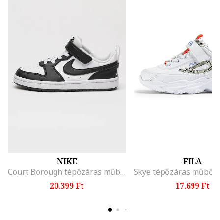
NIKE
FILA
Court Borough tépőzáras műbőr sneaker, Fehér/Koptatott fekete
20.399 Ft
17.699 Ft