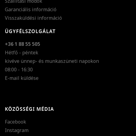
Szállítási módok
Garanciális információ
Visszaküldési információ
ÜGYFÉLSZOLGÁLAT
+36 1 88 55 505
Hétfő - péntek
kivéve ünnep- és munkaszüneti napokon
Szöveg méretének n
08:00 - 16:30
E-mail küldése
Szöveg méretének c
Szóköz növelése
Szóköz csökkentése
KÖZÖSSÉGI MÉDIA
Sortávolság növelés
Facebook
Sortávolság csökken
Instagram