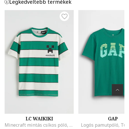
Legkedveltebb termékek
LC WAIKIKI
GAP
Minecraft mintás csíkos póló, Fehér/Zöld/Fekete
Logós pamutpóló, Türk