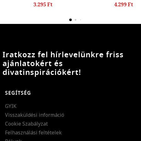
3.295 Ft
4.299 Ft
Iratkozz fel hírlevelünkre friss
ajánlatokért és
divatinspirációkért!
SEGÍTSÉG
GYIK
Visszaküldési információ
Cookie Szabályzat
Felhasználási feltételek