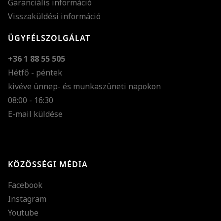
Garanciális információ
Visszaküldési információ
ÜGYFÉLSZOLGÁLAT
+36 1 88 55 505
Hétfő - péntek
kivéve ünnep- és munkaszüneti napokon
Szöveg méretének n
08:00 - 16:30
E-mail küldése
Szöveg méretének c
Szóköz növelése
Szóköz csökkentése
KÖZÖSSÉGI MÉDIA
Sortávolság növelés
Facebook
Sortávolság csökken
Instagram
Színek invertálása
Youtube