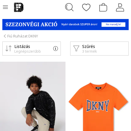
Fiú Ruházat DKNY
Listázás
Szűrés
Legnépszerűbb
3 termék