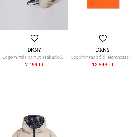
DKNY
DKNY
Logómintás pamut szabadidőnadrág, Fekete/Szürke
Logómintás póló, Narancssárga
7.499 Ft
12.599 Ft