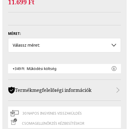
11.699 Ft
MÉRET:
Válassz méret:
+349 Ft
Működési költség
Termékmegfelelőségi információk
30 NAPOS INGYENES VISSZAKÜLDÉS
CSOMAGELLENŐRZÉS KÉZBESÍTÉSKOR