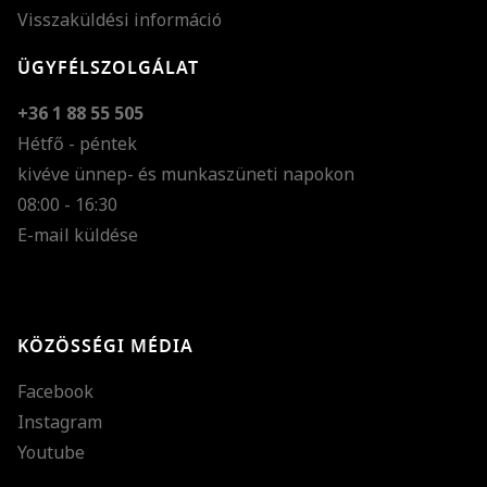
Visszaküldési információ
ÜGYFÉLSZOLGÁLAT
+36 1 88 55 505
Hétfő - péntek
kivéve ünnep- és munkaszüneti napokon
Szöveg méretének n
08:00 - 16:30
E-mail küldése
Szöveg méretének c
Szóköz növelése
Szóköz csökkentése
KÖZÖSSÉGI MÉDIA
Sortávolság növelés
Facebook
Sortávolság csökken
Instagram
Színek invertálása
Youtube