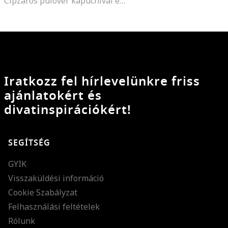
Cipzáros pulóver kapucnival és oldalzsebekkel
Iratkozz fel hírlevelünkre friss
ajánlatokért és
divatinspirációkért!
SEGÍTSÉG
GYIK
Visszaküldési információ
Cookie Szabályzat
Felhasználási feltételek
Rólunk