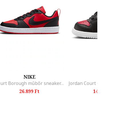
NIKE
NIKE
Court Borough műbőr sneaker, Piros/Fekete
26.899 Ft
14.499 Ft