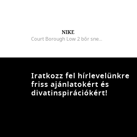
NIKE
Court Borough Low 2 bőr sneaker perforációkkal, Piros/Fekete
Iratkozz fel hírlevelünkre
friss ajánlatokért és
divatinspirációkért!