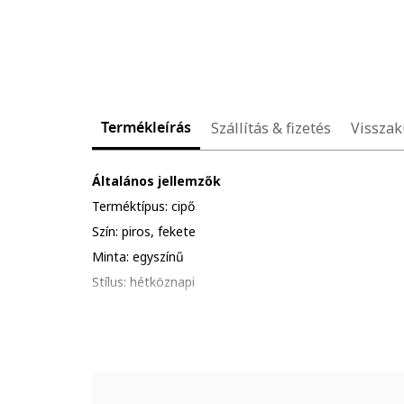
Termékleírás
Szállítás & fizetés
Visszak
Általános jellemzők
Terméktípus: cipő
Szín: piros, fekete
Minta: egyszínű
Stílus: hétköznapi
Anyag: valódi bőr
Zárószerkezet: tépőzáras
Talp típusa: lapos
Részletek: rugalmas fűzők