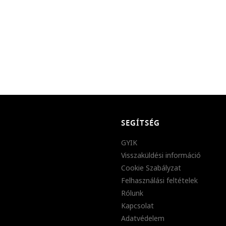
SEGÍTSÉG
GYIK
Visszaküldési információ
Cookie Szabályzat
Felhasználási feltételek
Rólunk
Kapcsolat
Adatvédelem