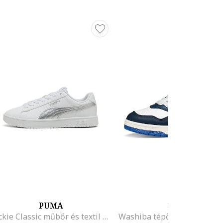
PUMA
GEOX
Rickie Classic műbőr és textil sneaker, Fehér/Ezüstszín