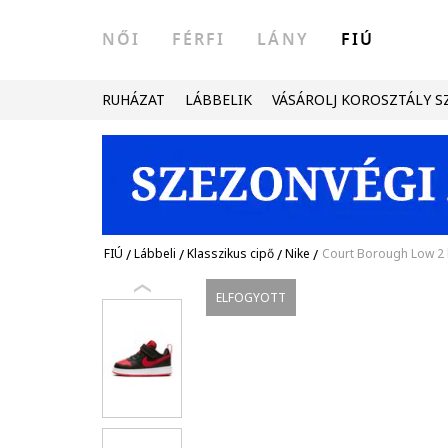
NŐI
FÉRFI
LÁNY
FIÚ
RUHÁZAT
LÁBBELIK
VÁSÁROLJ KOROSZTÁLY S
FIÚ
/
Lábbeli
/
Klasszikus cipő
/
Nike
/
Court Borough Low 2 b
ELFOGYOTT