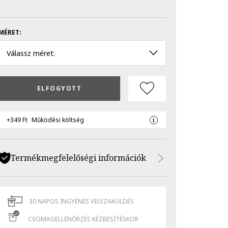
MÉRET:
Válassz méret:
ELFOGYOTT
+349 Ft
Működési költség
Termékmegfelelőségi információk
30 NAPOS INGYENES VISSZAKÜLDÉS
CSOMAGELLENŐRZÉS KÉZBESÍTÉSKOR