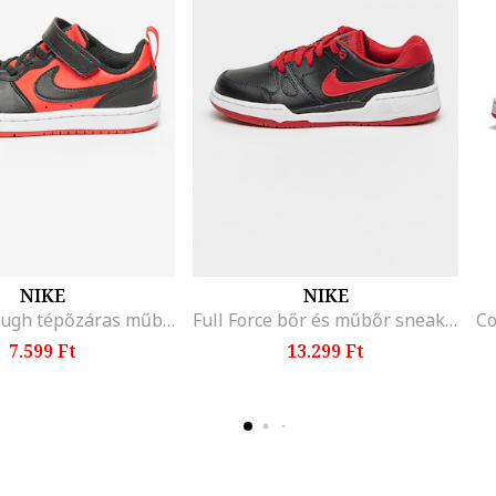
NIKE
NIKE
Court Borough tépőzáras műbőr sneaker, Piros/Fekete
Full Force bőr és műbőr sneaker, Piros/Fekete/Fehér
7.599 Ft
13.299 Ft