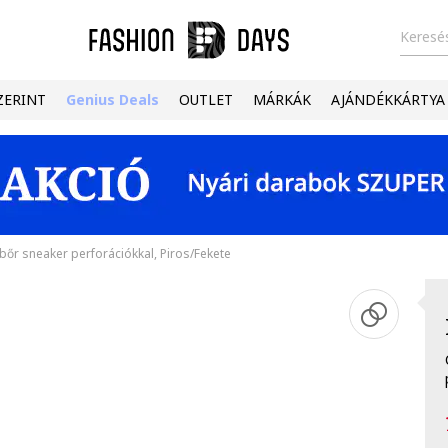
Keresés
ZERINT
Genius Deals
OUTLET
MÁRKÁK
AJÁNDÉKKÁRTYA
őr sneaker perforációkkal, Piros/Fekete