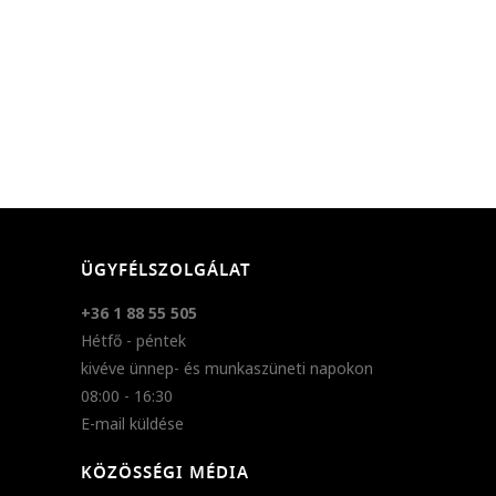
ÜGYFÉLSZOLGÁLAT
+36 1 88 55 505
Hétfő - péntek
kivéve ünnep- és munkaszüneti napokon
08:00 - 16:30
E-mail küldése
KÖZÖSSÉGI MÉDIA