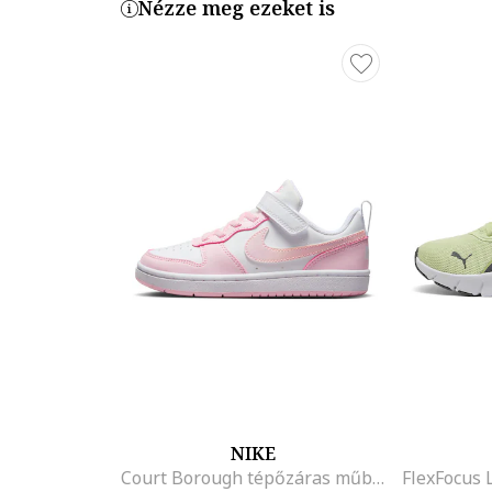
Nézze meg ezeket is
NIKE
Court Borough tépőzáras műbőr sneaker, Fehér/Rózsaszín