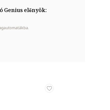
ó Genius előnyök:
magautomatákba.