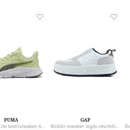
PUMA
GAP
FlexFocus Lite textilsneaker, Antracitszürke/Pisztáciazöld
Műbőr sneaker logós részlettel, Fehér