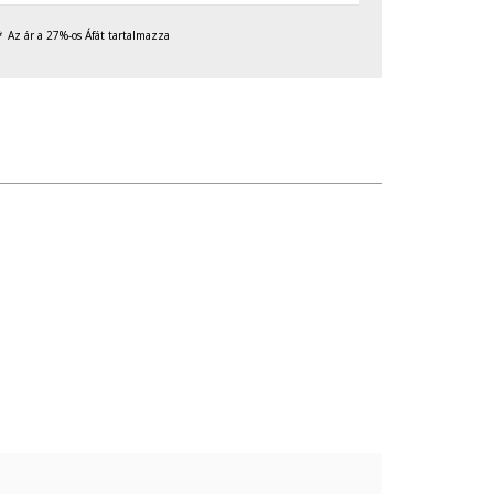
Az ár a 27%-os Áfát tartalmazza