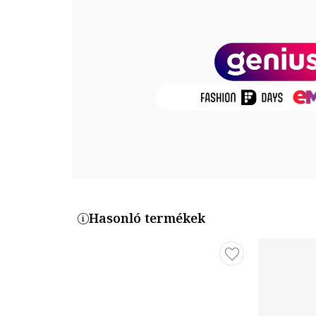
Összetétel
Felsőrész: bőr
Belső anyag: textil
Talp anyaga: egyéb anyagok
Termékszám
BQ5453-007
Hasonló termékek