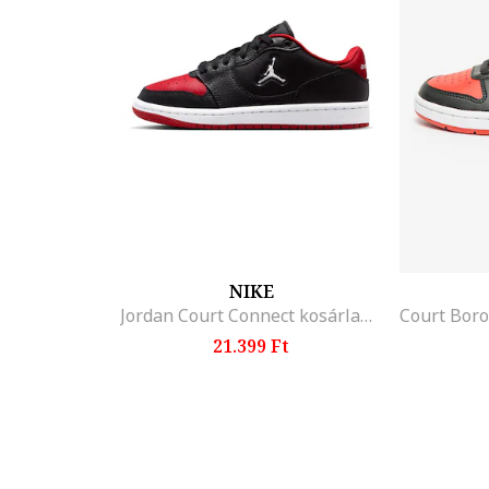
NIKE
Jordan Court Connect kosárlabdacipő, Piros/Fekete/Fehér
21.399 Ft