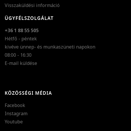
Visszaküldési információ
ÜGYFÉLSZOLGÁLAT
+36 1 88 55 505
Hétfő - péntek
kivéve ünnep- és munkaszüneti napokon
Szöveg méretének n
08:00 - 16:30
E-mail küldése
Szöveg méretének c
Szóköz növelése
Szóköz csökkentése
KÖZÖSSÉGI MÉDIA
Sortávolság növelés
Facebook
Sortávolság csökken
Instagram
Színek invertálása
Youtube