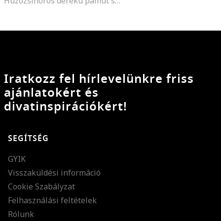
Húzózsinóros derekú pamut szabadidőnadrág
Iratkozz fel hírlevelünkre friss
ajánlatokért és
divatinspirációkért!
SEGÍTSÉG
GYIK
Visszaküldési információ
Cookie Szabályzat
Felhasználási feltételek
Rólunk