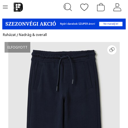
Ruházat
/
Nadrág & overall
ELFOGYOTT