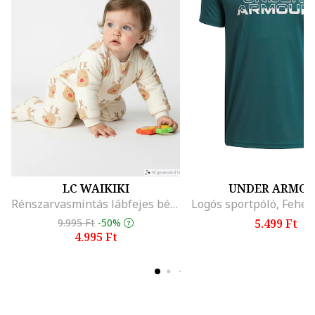
LC WAIKIKI
UNDER ARMO
Rénszarvasmintás lábfejes bélelt rugdalózó, Piros/Halvány narancssárga/Krémszín
9.995 Ft
-50%
5.499 Ft
4.995 Ft