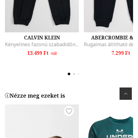
CALVIN KLEIN
ABERCROMBIE & F
Kényelmes fazonú szabadidőnadrág varrásokkal az elején, Fekete
13.499 Ft
7.299 Ft
-tól
Nézze meg ezeket is