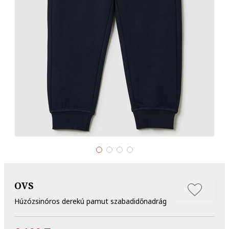
OVS
Húzózsinóros derekú pamut szabadidőnadrág