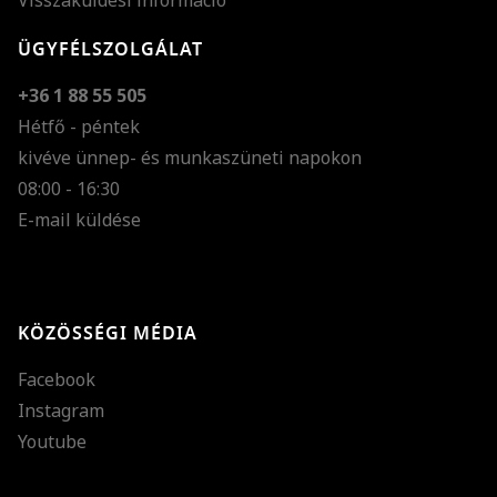
Visszaküldési információ
ÜGYFÉLSZOLGÁLAT
+36 1 88 55 505
Hétfő - péntek
kivéve ünnep- és munkaszüneti napokon
Szöveg méretének n
08:00 - 16:30
E-mail küldése
Szöveg méretének c
Szóköz növelése
Szóköz csökkentése
KÖZÖSSÉGI MÉDIA
Sortávolság növelés
Facebook
Sortávolság csökken
Instagram
Színek invertálása
Youtube
Szürke színárnyalato