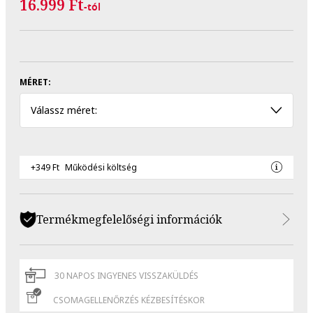
16.999 Ft
-tól
MÉRET:
Válassz méret:
+349 Ft
Működési költség
Termékmegfelelőségi információk
30 NAPOS INGYENES VISSZAKÜLDÉS
CSOMAGELLENŐRZÉS KÉZBESÍTÉSKOR