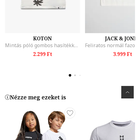
KOTON
JACK & JONE
Mintás póló gombos hasítékkal, Sötétbarna/Törtfehér
2.299 Ft
3.999 Ft
Nézze meg ezeket is