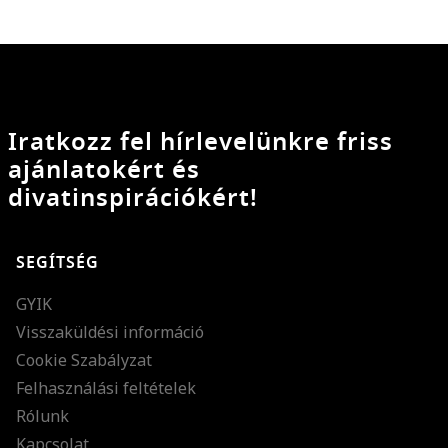
Iratkozz fel hírlevelünkre friss
ajánlatokért és
divatinspirációkért!
SEGÍTSÉG
GYIK
Visszaküldési információ
Cookie Szabályzat
Felhasználási feltételek
Rólunk
Kapcsolat