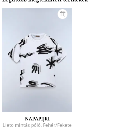
NAPAPIJRI
Lieto mintás póló, Fehér/Fekete