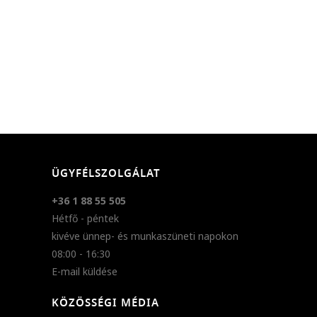
ÜGYFÉLSZOLGÁLAT
+36 1 88 55 505
Hétfő - péntek
kivéve ünnep- és munkaszüneti napokon
08:00 - 16:30
E-mail küldése
KÖZÖSSÉGI MÉDIA