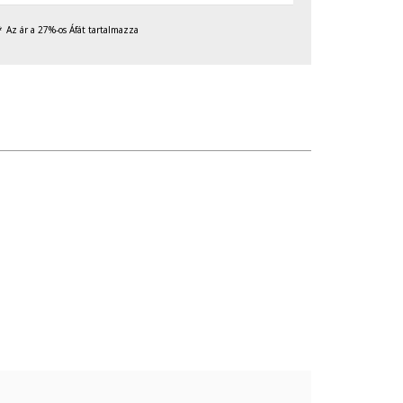
Az ár a 27%-os Áfát tartalmazza