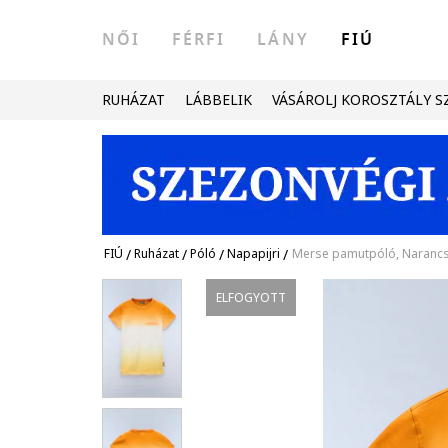
NŐI
FÉRFI
LÁNY
FIÚ
RUHÁZAT
LÁBBELIK
VÁSÁROLJ KOROSZTÁLY S
FIÚ
/
Ruházat
/
Póló
/
Napapijri
/
Merse pamutpóló, Narancs
ELFOGYOTT