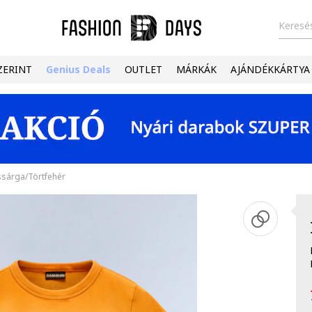
Keresés
ZERINT
Genius Deals
OUTLET
MÁRKÁK
AJÁNDÉKKÁRTYA
sárga/Törtfehér