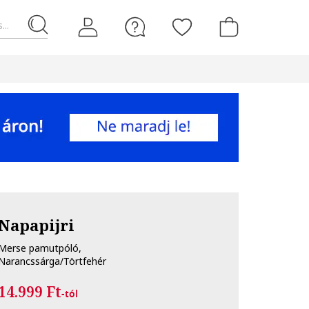
...
Napapijri
Merse pamutpóló,
Narancssárga/Törtfehér
14.999 Ft
-tól