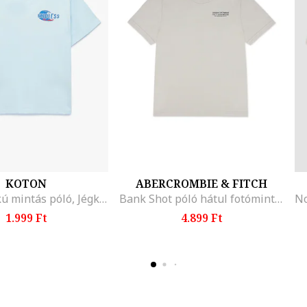
KOTON
ABERCROMBIE & FITCH
Kerek nyakú mintás póló, Jégkék
Bank Shot póló hátul fotómintával, Világoskék/Drapp
1.999 Ft
4.899 Ft