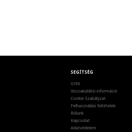
SEGÍTSÉG
GYIK
Visszaküldési információ
Cookie Szabályzat
Felhasználási feltételek
Rólunk
Kapcsolat
Adatvédelem