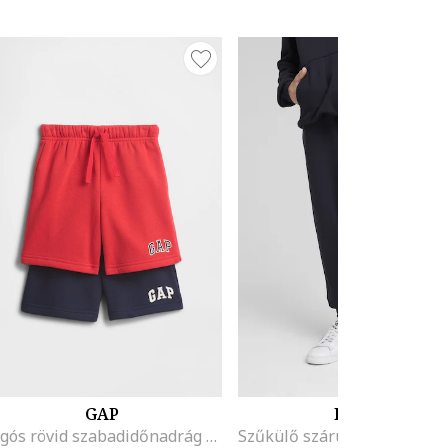
GAP
PUMA
Logós rövid szabadidőnadrág szett - 2 db, Korallszín/Tengerészkék