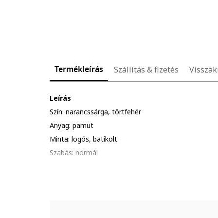
Termékleírás
Szállítás & fizetés
Visszak
Leírás
Szín: narancssárga, törtfehér
Anyag: pamut
Minta: logós, batikolt
Szabás: normál
Nyakrész: kerek
Ujjhossz: rövid ujjú
Összetétel
Külső anyag: 100% pamut