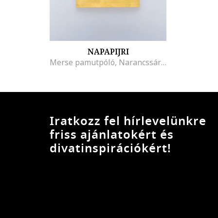
NAPAPIJRI
Merse pamutpóló, Narancssárga/Törtfehér
Iratkozz fel hírlevelünkre
friss ajánlatokért és
divatinspirációkért!