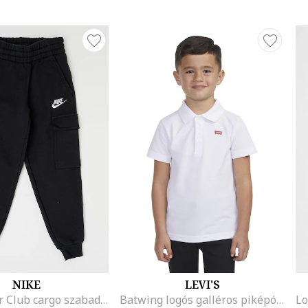
NIKE
LEVI'S
Sportswear Club cargo szabadidőnadrág, Fekete
Batwing logós galléros piképóló, Fehér