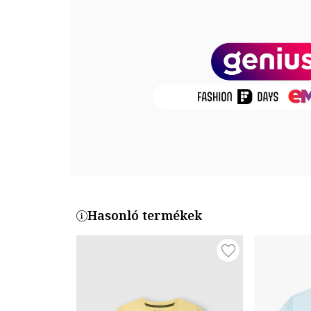
Termékszám
NP0A4ILF-A701
Hasonló termékek