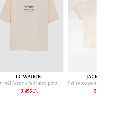
LC WAIKIKI
JACK & JONES
Normál fazonú feliratos póló, Pezsgőbézs
3.495 Ft
2.599 Ft