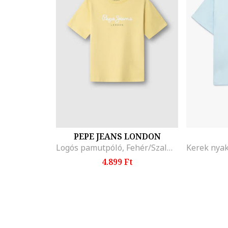
PEPE JEANS LONDON
Logós pamutpóló, Fehér/Szalmasárga/Páfrányzöld
4.899 Ft