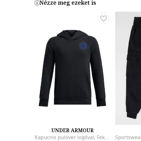
Nézze meg ezeket is
UNDER ARMOUR
Kapucnis pulóver logóval, Fekete