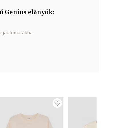
ó Genius előnyök:
magautomatákba.