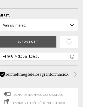
MÉRET:
Válassz méret:
ELFOGYOTT
+349 Ft
Működési költség
Termékmegfelelőségi információk
30 NAPOS INGYENES VISSZAKÜLDÉS
CSOMAGELLENŐRZÉS KÉZBESÍTÉSKOR