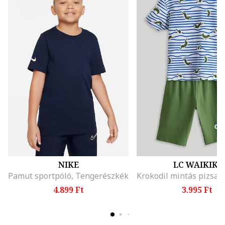
NIKE
LC WAIKIKI
Pamut sportpóló, Tengerészkék
4.899 Ft
3.995 Ft