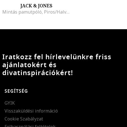
JACK & JONES
Mintás pamutpóló, Piros/Halványzöld
Iratkozz fel hírlevelünkre friss
ajánlatokért és
divatinspirációkért!
SEGÍTSÉG
GYIK
Visszaküldési információ
Cookie Szabályzat
Felhasználási feltételek