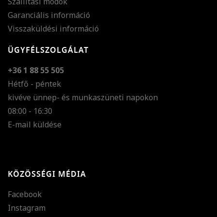
Szállítási módok
Garanciális információ
Visszaküldési információ
ÜGYFÉLSZOLGÁLAT
+36 1 88 55 505
Hétfő - péntek
kivéve ünnep- és munkaszüneti napokon
Szöveg méretének n
08:00 - 16:30
E-mail küldése
Szöveg méretének c
Szóköz növelése
Szóköz csökkentése
KÖZÖSSÉGI MÉDIA
Sortávolság növelés
Facebook
Sortávolság csökken
Instagram