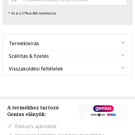
Az ár a 27%-os Áfát tartalmazza
Termékleírás
Szállítás & fizetés
Visszaküldési feltételek
A termékhez tartozó
Genius előnyök:
Exkluzív ajánlatok.