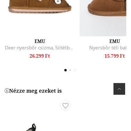
EMU
EMU
Deer nyersbőr csizma, Sötétbarna/Karamellbarna/Törtfehér
Nyersbőr téli baba
26.299 Ft
15.799 Ft
Nézze meg ezeket is