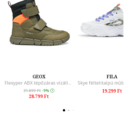
GEOX
FILA
Flexyper ABX tépőzáras vízálló csizma, Mandarinszín/Olívazöld
31.699 Ft
-9%
19.299 Ft
28.799 Ft