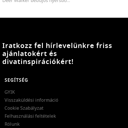
Deer Walker bebújós nyersbőr csizma rátétekkel, Sötétbarna
Iratkozz fel hírlevelünkre friss
ajánlatokért és
divatinspirációkért!
SEGÍTSÉG
GYIK
Visszaküldési információ
Cookie Szabályzat
Felhasználási feltételek
Rólunk