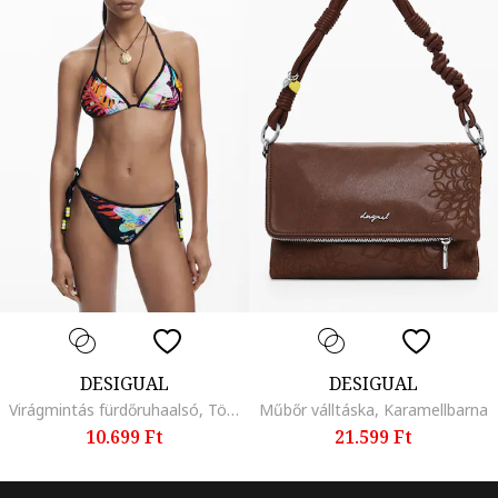
DESIGUAL
DESIGUAL
Virágmintás fürdőruhaalsó, Többszínű
Műbőr válltáska, Karamellbarna
10.699 Ft
21.599 Ft