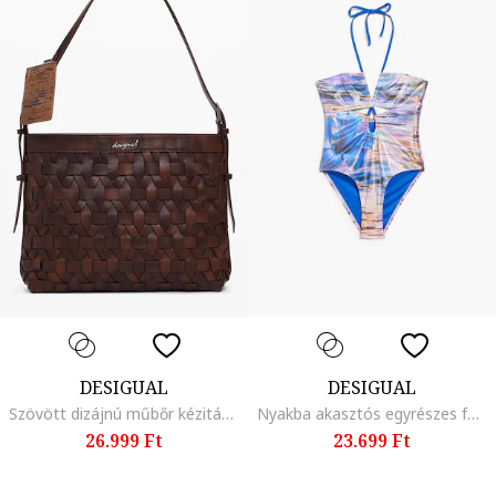
DESIGUAL
DESIGUAL
Szövött dizájnú műbőr kézitáska, Barna
Nyakba akasztós egyrészes fürdőruha, Többszínű
26.999 Ft
23.699 Ft