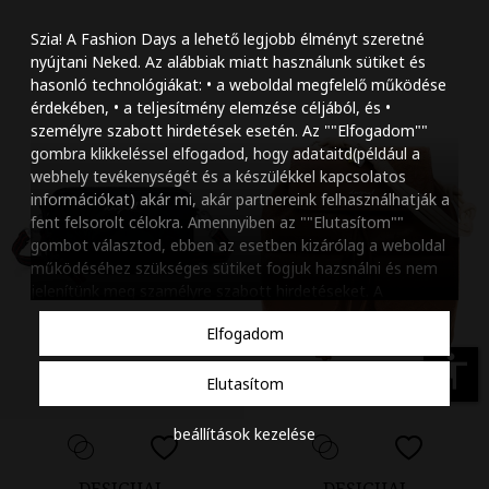
Szöveg méretének n
Szia! A Fashion Days a lehető legjobb élményt szeretné
Szöveg méretének c
nyújtani Neked. Az alábbiak miatt használunk sütiket és
hasonló technológiákat: • a weboldal megfelelő működése
Szóköz növelése
érdekében, • a teljesítmény elemzése céljából, és •
személyre szabott hirdetések esetén. Az ""Elfogadom""
Szóköz csökkentése
gombra klikkeléssel elfogadod, hogy adataitd(például a
webhely tevékenységét és a készülékkel kapcsolatos
Sortávolság növelés
információkat) akár mi, akár partnereink felhasználhatják a
fent felsorolt célokra. Amennyiben az ""Elutasítom""
Sortávolság csökken
gombot választod, ebben az esetben kizárólag a weboldal
működéséhez szükséges sütiket fogjuk hazsnálni és nem
Színek invertálása
jelenítünk meg szamélyre szabott hirdetéseket. A
beállításaidat bármikor módosíthatod, a ""Beállítások
Szürke színárnyalato
Elfogadom
kezelése"" gombra kattintva. Tudj meg többet
Cookie
Nagy kurzor
szabályzatunkról
.
accessibility
Elutasítom
Linkek aláhúzása
beállítások kezelése
Animációk letiltása