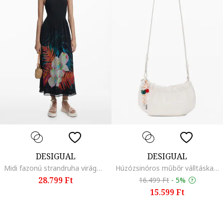
DESIGUAL
DESIGUAL
Midi fazonú strandruha virágmintával, Fekete
Húzózsinóros műbőr válltáska, Fehér
28.799 Ft
16.499 Ft
-
5%
15.599 Ft