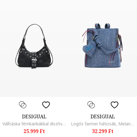
DESIGUAL
DESIGUAL
Válltáska fémkarikákkal díszítve, Fekete
Logós farmer hátizsák, Melange kék
25.999 Ft
32.299 Ft