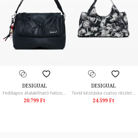
DESIGUAL
DESIGUAL
Fedőlapos átalakítható hátizsák, Fekete
Textil kézitáska csatos részlettel, Csontszín/Antracitfekete
20.799 Ft
24.599 Ft