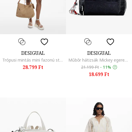
DESIGUAL
DESIGUAL
Trópusi mintás mini fazonú strandruha állítható alsó szegéllyel, Többszínű
Műbőr hátizsák Mickey egeres részletekkel, Fekete
28.799 Ft
21.199 Ft
-
11%
18.699 Ft