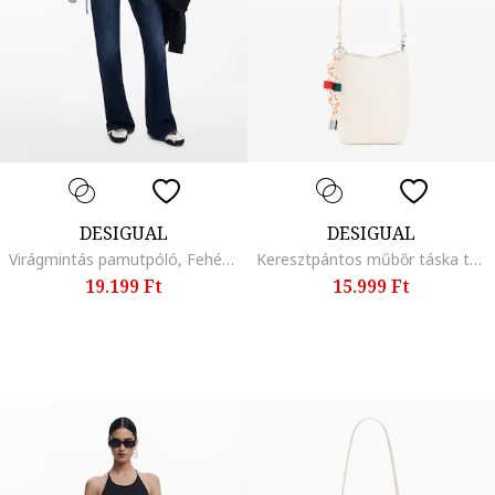
DESIGUAL
DESIGUAL
Virágmintás pamutpóló, Fehér/Kék
Keresztpántos műbőr táska több pánttal, Fehér/Sütőtökszín
19.199 Ft
15.999 Ft