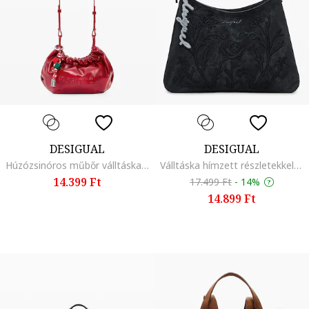
DESIGUAL
DESIGUAL
Húzózsinóros műbőr válltáska, Piros
Válltáska hímzett részletekkel, Fekete
14.399 Ft
17.499 Ft
-
14%
14.899 Ft