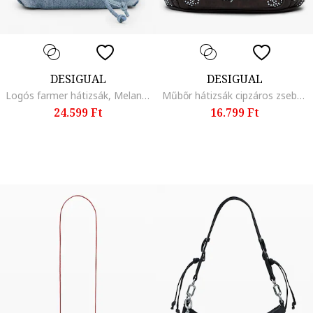
DESIGUAL
DESIGUAL
Logós farmer hátizsák, Melange világoskék
Műbőr hátizsák cipzáros zsebekkel, Sötétbarna
24.599 Ft
16.799 Ft