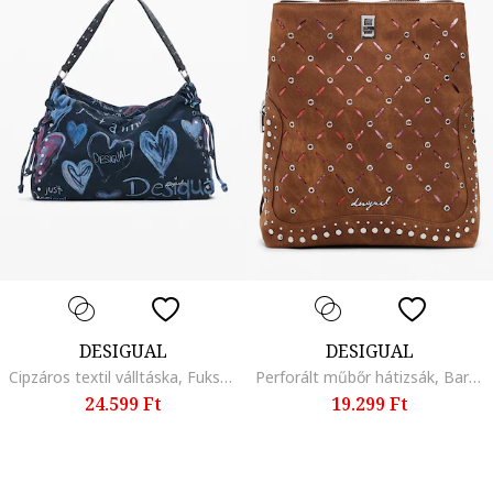
DESIGUAL
DESIGUAL
Cipzáros textil válltáska, Fukszia/Tengerészkék
Perforált műbőr hátizsák, Barna
24.599 Ft
19.299 Ft