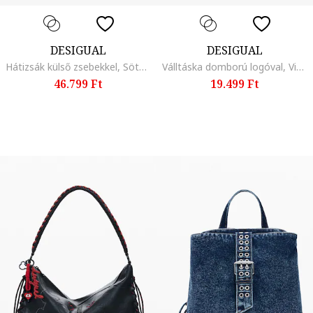
DESIGUAL
DESIGUAL
Hátizsák külső zsebekkel, Sötétzöld/Bézs
Válltáska domború logóval, Vintage piros/Antracitfekete
46.799 Ft
19.499 Ft