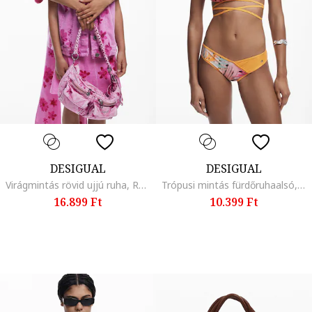
DESIGUAL
DESIGUAL
Virágmintás rövid ujjú ruha, Rózsaszín
Trópusi mintás fürdőruhaalsó, Fekete/Narancssárga/Pasztellrózsaszín
16.899 Ft
10.399 Ft