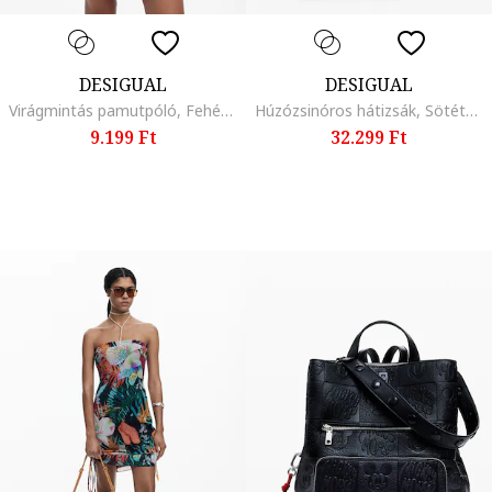
DESIGUAL
DESIGUAL
Virágmintás pamutpóló, Fehér/Narancssárga/Rózsaszín
Húzózsinóros hátizsák, Sötétbarna
9.199 Ft
32.299 Ft