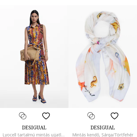
DESIGUAL
DESIGUAL
Lyocell tartalmú mintás ujjatlan ruha pliszírozott alsó szegéllyel, Többszínű
Mintás kendő, Sárga/Törtfehér