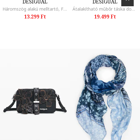
DESIGUAL
DESIGUAL
Háromszög alakú melltartó, Fekete/Narancssárga/Pasztellrózsaszín
Átalakítható műbőr táska domború logóval, Antracitfekete
13.299 Ft
19.499 Ft