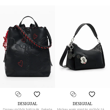
DESIGUAL
DESIGUAL
Disney műbőr hátizsák, Fekete
Mickey egér mintás műbőr táska