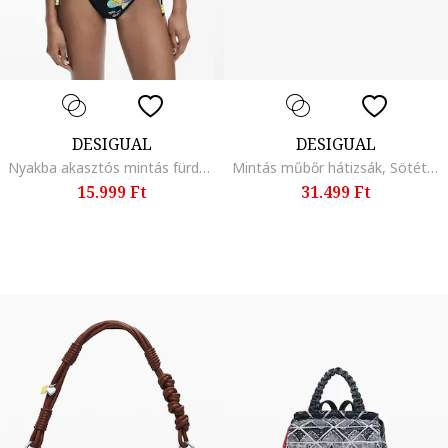
DESIGUAL
DESIGUAL
Nyakba akasztós mintás fürdőruhafelső, Többszínű
Mintás műbőr hátizsák, Sötétpiros/Antracitfekete
15.999 Ft
31.499 Ft