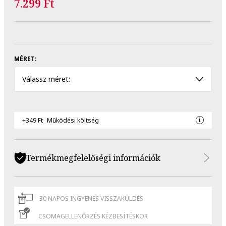
7.299 Ft
MÉRET:
Válassz méret:
+349 Ft
Működési költség
Termékmegfelelőségi információk
30 NAPOS INGYENES VISSZAKÜLDÉS
CSOMAGELLENŐRZÉS KÉZBESÍTÉSKOR