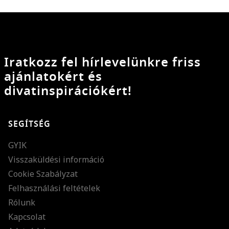
Iratkozz fel hírlevelünkre friss
ajánlatokért és
divatinspirációkért!
SEGÍTSÉG
GYIK
Visszaküldési információ
Cookie Szabályzat
Felhasználási feltételek
Rólunk
Kapcsolat