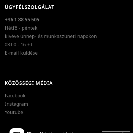
ÜGYFÉLSZOLGÁLAT
+36 1 88 55 505
Hétfő - péntek
kivéve ünnep- és munkaszüneti napokon
Szöveg méretének n
08:00 - 16:30
E-mail küldése
Szöveg méretének c
Szóköz növelése
Szóköz csökkentése
KÖZÖSSÉGI MÉDIA
Sortávolság növelés
Facebook
Sortávolság csökken
Instagram
Színek invertálása
Youtube
Szürke színárnyalato