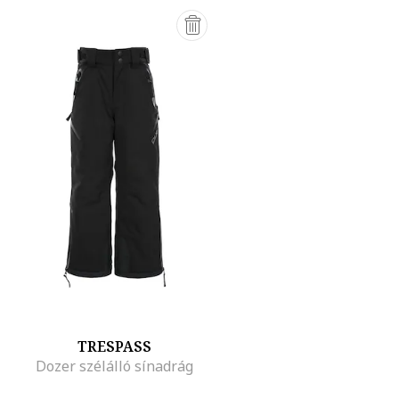
TRESPASS
Dozer szélálló sínadrág