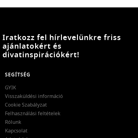
Iratkozz fel hírlevelünkre friss
ajánlatokért és
divatinspirációkért!
SEGÍTSÉG
GYIK
Visszaküldési információ
Cookie Szabályzat
Felhasználási feltételek
Rólunk
Kapcsolat