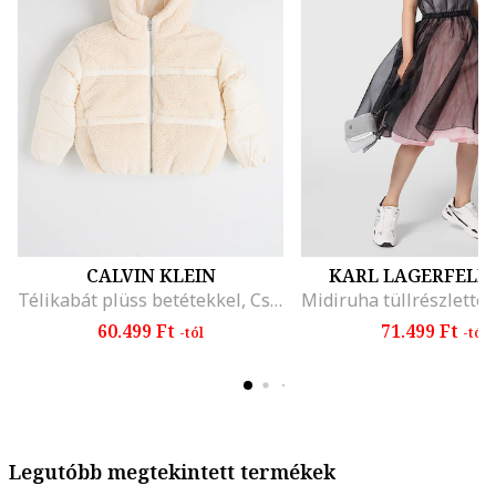
CALVIN KLEIN
KARL LAGERFELD 
Télikabát plüss betétekkel, Csontszín
60.499 Ft
71.499 Ft
-tól
-tól
Legutóbb megtekintett termékek