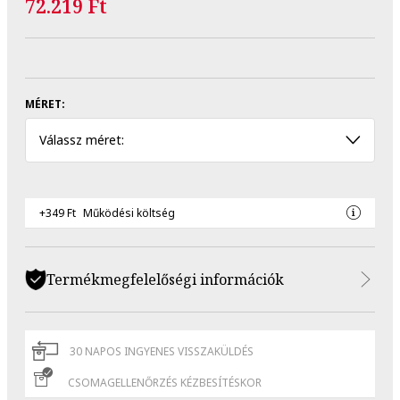
72.219 Ft
MÉRET:
Válassz méret:
+349 Ft
Működési költség
Termékmegfelelőségi információk
30 NAPOS INGYENES VISSZAKÜLDÉS
CSOMAGELLENŐRZÉS KÉZBESÍTÉSKOR