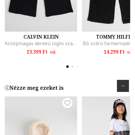
CALVIN KLEIN
TOMMY HILFIG
Középmagas derekú logós szabadidőnadrág, Fekete
Bő szárú farmernadrág
13.399 Ft
14.299 Ft
-tól
-tól
Nézze meg ezeket is