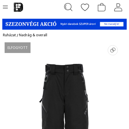
Ruházat
/
Nadrág & overall
ELFOGYOTT