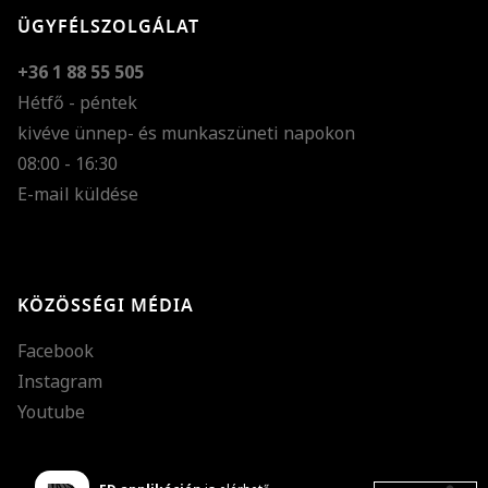
ÜGYFÉLSZOLGÁLAT
+36 1 88 55 505
Hétfő - péntek
kivéve ünnep- és munkaszüneti napokon
Szöveg méretének n
08:00 - 16:30
E-mail küldése
Szöveg méretének c
Szóköz növelése
Szóköz csökkentése
KÖZÖSSÉGI MÉDIA
Sortávolság növelés
Facebook
Sortávolság csökken
Instagram
Színek invertálása
Youtube
Szürke színárnyalato